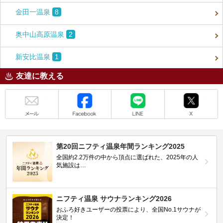
金田一温泉
8
奥中山高原温泉
2
新安比温泉
1
友達に教える
メール
Facebook
LINE
X
第20回ニフティ温泉年間ランキング2025
全国約2.2万件の中から頂点に選ばれた、2025年の人
気施設は…
ニフティ温泉 サウナランキング2026
おふろ好きユーザーの投票により、全国No.1サウナが
決定！