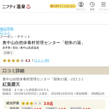
購入済チケットはこちら
ログイン
履歴
メニュー
施設情報
口コミ
クーポン・チケット
奥中山自然休養村管理センター「朝朱の湯」
岩手県 / 安比 / 奥中山高原温泉
日帰り
4.3
/
口コミ 9件
口コミ詳細
奥中山自然休養村管理センター「朝朱の湯」の口コミ
紅葉露天
投稿者：まりあっち@温泉ｿﾑﾘｴさん
投稿日：2010年10月03日 / 入浴日： 2010年10月03日 / 滞在時間： 2時間以内
総合評価
3.0点
項目別