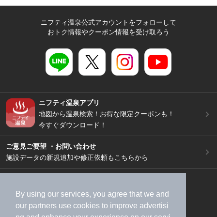
ニフティ温泉公式アカウントをフォローして
おトク情報やクーポン情報を受け取ろう
ニフティ温泉アプリ
地図から温泉検索！お得な限定クーポンも！
今すぐダウンロード！
ご意見ご要望 ・お問い合わせ
施設データの新規追加や修正依頼もこちらから
スマートフォン
/
PC
加盟店募集（資料請求）
広告出稿のご案内
By using our services, you agree that we and
our
partners
use cookies to improve advertisi
利用規約
ライフスタイルMEMBERS+規約