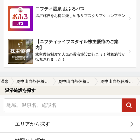
ニフティ温泉 おふろパス
温浴施設をお得に楽しめるサブスクリプションプラン
【ニフティライフスタイル株主優待のご案
内】
株主優待制度で人気の温浴施設に行こう！対象施設が
拡充されました！
原温泉
奥中山自然休養村管理センター「朝朱の湯」
奥中山自然休養村管理センター「朝朱の湯」の口コミ一覧
奥中山自然休養村管理センター「朝朱の湯」の口コミ 紅葉露天
温浴施設を探す
エリアから探す