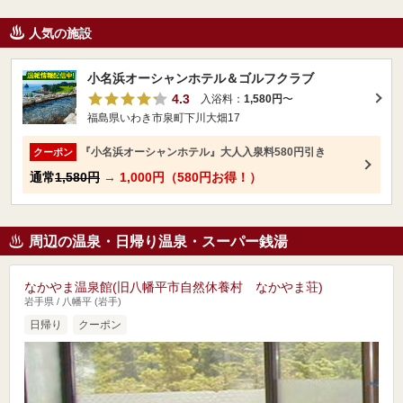
人気の施設
小名浜オーシャンホテル＆ゴルフクラブ
4.3
入浴料：
1,580円
〜
福島県いわき市泉町下川大畑17
『小名浜オーシャンホテル』大人入泉料580円引き
クーポン
通常
1,580円
→
1,000円（580円お得！）
周辺の温泉・日帰り温泉・スーパー銭湯
なかやま温泉館(旧八幡平市自然休養村 なかやま荘)
岩手県 / 八幡平 (岩手)
日帰り
クーポン