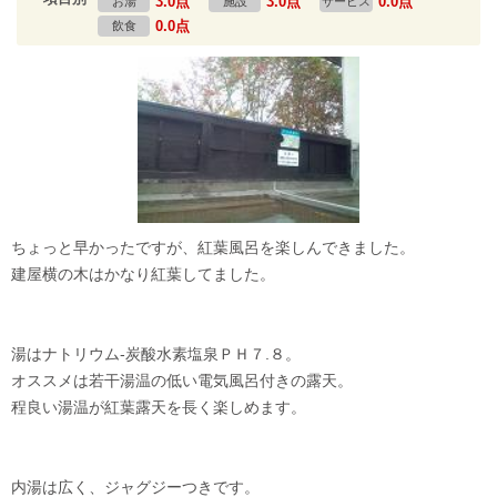
3.0点
3.0点
0.0点
お湯
施設
サービス
0.0点
飲食
ちょっと早かったですが、紅葉風呂を楽しんできました。
建屋横の木はかなり紅葉してました。
湯はナトリウム-炭酸水素塩泉ＰＨ７.８。
オススメは若干湯温の低い電気風呂付きの露天。
程良い湯温が紅葉露天を長く楽しめます。
内湯は広く、ジャグジーつきです。