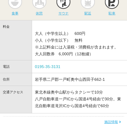
食事
休憩
サウナ
駅近
駐車
料金
大人（中学生以上） 600円
小人（小学生以下） 無料
※上記料金には入湯税・消費税が含まれます。
大人回数券 6,000円（12枚綴）
0195-35-3131
電話
岩手県二戸郡一戸町奥中山西田子662-1
住所
東北本線奥中山駅からタクシーで10分
交通アクセス
八戸自動車道一戸ICから国道4号経由で30分。東
北自動車道滝沢ICから国道4号経由で60分
施設情報