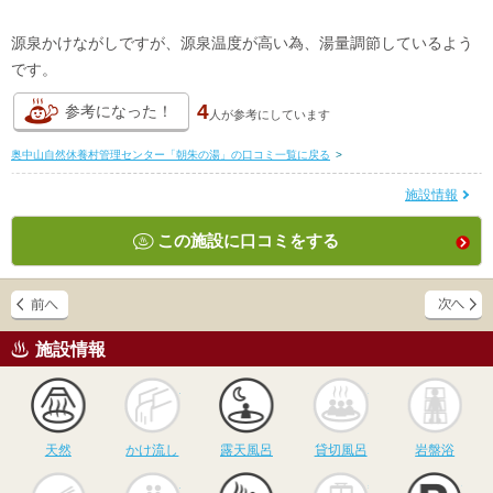
源泉かけながしですが、源泉温度が高い為、湯量調節しているよう
です。
4
参考になった！
人が
参考にしています
奥中山自然休養村管理センター「朝朱の湯」の口コミ一覧に戻る
>
施設情報
この施設に口コミをする
施設情報
天然
かけ流し
露天風呂
貸切風呂
岩
天然
かけ流し
露天風呂
貸切風呂
岩盤浴
食事
休憩
サウナ
駅近
駐