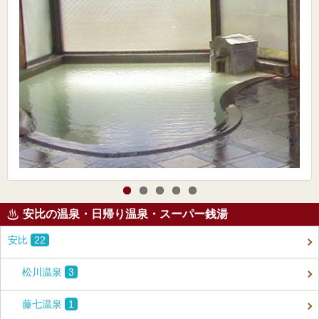
安比の温泉・日帰り温泉・スーパー銭湯
安比
22
松川温泉
3
藤七温泉
1