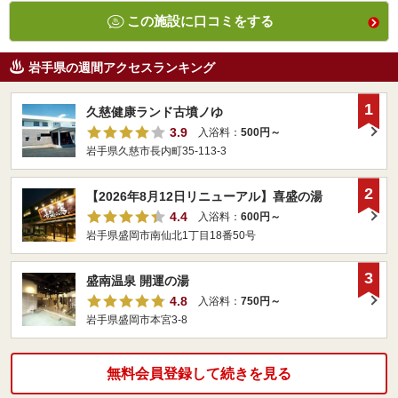
この施設に口コミをする
岩手県の週間アクセスランキング
1
久慈健康ランド古墳ノゆ
3.9
入浴料：
500円～
岩手県久慈市長内町35-113-3
2
【2026年8月12日リニューアル】喜盛の湯
4.4
入浴料：
600円～
岩手県盛岡市南仙北1丁目18番50号
3
盛南温泉 開運の湯
4.8
入浴料：
750円～
岩手県盛岡市本宮3-8
無料会員登録して続きを見る