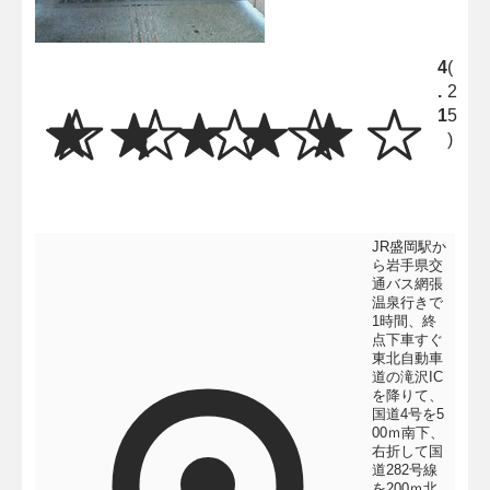
4
(
.
2
1
5
)
JR盛岡駅か
ら岩手県交
通バス網張
温泉行きで
1時間、終
点下車すぐ
東北自動車
道の滝沢IC
を降りて、
国道4号を5
00ｍ南下、
右折して国
道282号線
を200ｍ北