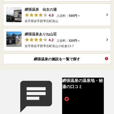
網張温泉 仙女の湯
4.0
入浴料：
500円～
岩手県岩手郡雫石町長山
網張温泉ありね山荘
4.2
入浴料：
520円～
岩手県岩手郡雫石町長山小松倉13-7
網張温泉の施設を一覧で探す
網張温泉の温泉地・秘
湯の口コミ