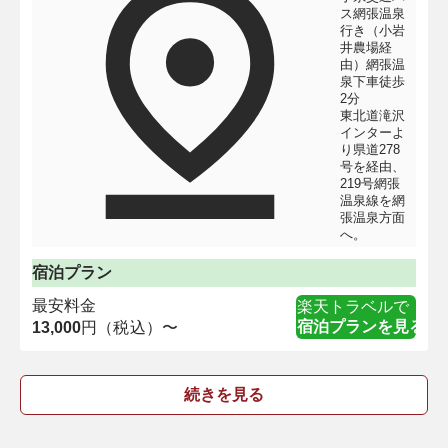
ス網張温泉
行き（小岩
井農場経
由）網張温
泉下車徒歩
2分
東北道滝沢
インターよ
り県道278
号を経由、
219号網張
温泉線を網
張温泉方面
へ。
宿泊プラン
最安料金
楽天トラベルで
宿泊プランを見る
13,000
円（税込）〜
続きを見る