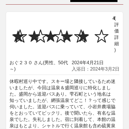
4
(
評
価
詳
細
)
おぐ２３０ さん(男性、50代
2024年4月21日
～)
入浴日：2024年3月2日
休暇村巡り中です。スキー場と隣接しているため迷
いましたが、今回は温泉＆盛岡巡りに特化しまし
た。盛岡から送迎バスあり。雫石町という地名は
知っていましたが、網張温泉てどこ！？って感じで
伺いました。送迎バスに乗っていて、小岩井農場脇
をとおっていてビックリ。後で聞いたら、有名な温
泉でした。失礼しました。宿に到着して、本館の温
泉はもとより、シャトルで行く温泉館も含め硫黄泉