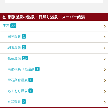
この記事では、花巻温泉の魅力、おすすめ
の宿・注目すべき観光スポット・味わい深
網張温泉の温泉・日帰り温泉・スーパー銭湯
い食事処・気軽に立ち寄れる日帰り温泉を
順に紹介します。
雫石
32
花巻温泉での日常を忘れられる特別な体験
国見温泉
3
を通じて、いつもと違う思い出深い温泉旅
行を満喫しましょう。
網張温泉
3
鶯宿温泉
15
南網張ありね温泉
1
雫石高倉温泉
1
ぬくもり温泉
1
玄武温泉
2