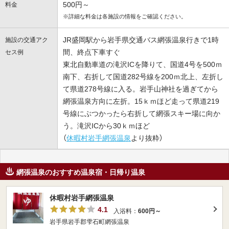
500円～
料金
※詳細な料金は各施設の情報をご確認ください。
JR盛岡駅から岩手県交通バス網張温泉行きで1時
施設の交通アク
間、終点下車すぐ
セス例
東北自動車道の滝沢ICを降りて、国道4号を500ｍ
南下、右折して国道282号線を200ｍ北上、左折し
て県道278号線に入る。岩手山神社を過ぎてから
網張温泉方向に左折。15ｋｍほど走って県道219
号線にぶつかったら右折して網張スキー場に向か
う。滝沢ICから30ｋｍほど
（
休暇村岩手網張温泉
より抜粋）
網張温泉のおすすめ温泉宿・日帰り温泉
休暇村岩手網張温泉
4.1
入浴料：
600円～
岩手県岩手郡雫石町網張温泉