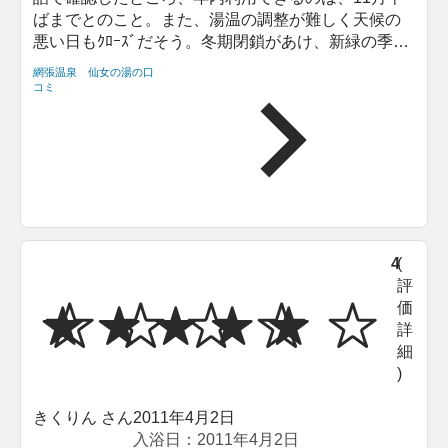
ばまでとのこと。また、湯温の調整が難しく天候の
悪い日もｸﾛｰｽﾞだそう。冬期閉鎖があけ、新緑の季節
にまた再訪したいです。
網張温泉 仙女の湯の口
コミ
4
(
評
価
詳
細
)
きくりん さん
2011年4月2日
入浴日：2011年4月2日