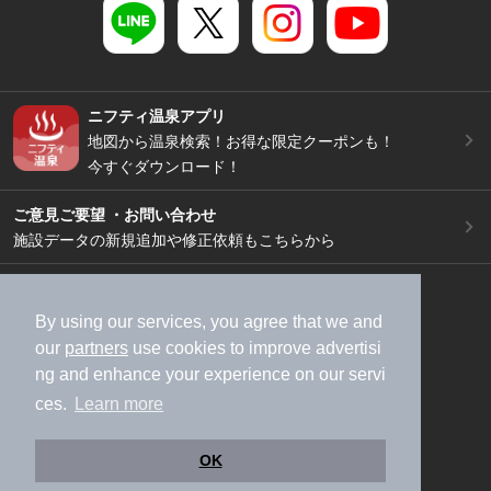
ニフティ温泉アプリ
地図から温泉検索！お得な限定クーポンも！
今すぐダウンロード！
ご意見ご要望 ・お問い合わせ
施設データの新規追加や修正依頼もこちらから
スマートフォン
/
PC
加盟店募集（資料請求）
広告出稿のご案内
By using our services, you agree that we and
利用規約
ライフスタイルMEMBERS+規約
our
partners
use cookies to improve advertisi
ng and enhance your experience on our servi
特定商取引法に基づく表記
ヘルプ
採用情報
ces.
Learn more
運営会社
個人情報保護ポリシー
©NIFTY Lifestyle Co., Ltd.
OK