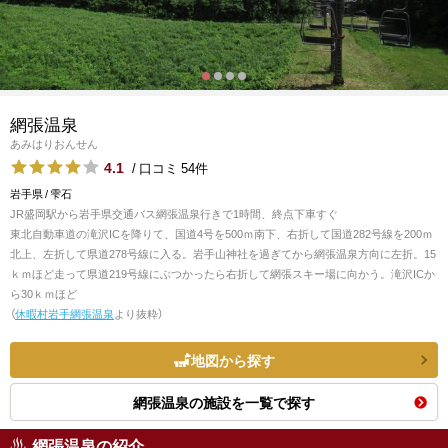
網張温泉
あみはりおんせん
4.1
/ 口コミ 54件
岩手県 / 雫石
JR盛岡駅から岩手県交通バス網張温泉行きで1時間、終点下車すぐ
東北自動車道の滝沢ICを降りて、国道4号を500ｍ南下、右折して国道282号線を200ｍ
北上、左折して県道278号線に入る。岩手山神社を過ぎてから網張温泉方向に左折。15
ｋｍほど走って県道219号線にぶつかったら右折して網張スキー場に向かう。滝沢ICか
ら30ｋｍほど
（
休暇村岩手網張温泉
より抜粋）
地図から探す
網張温泉の施設を一覧で探す
網張温泉の紹介