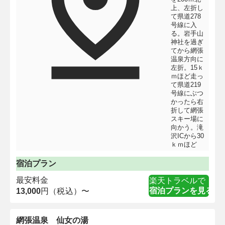
上、左折し
て県道278
号線に入
る。岩手山
神社を過ぎ
てから網張
温泉方向に
左折。15ｋ
ｍほど走っ
て県道219
号線にぶつ
かったら右
折して網張
スキー場に
向かう。滝
沢ICから30
ｋｍほど
宿泊プラン
最安料金
楽天トラベルで
宿泊プランを見る
13,000
円（税込）〜
網張温泉 仙女の湯