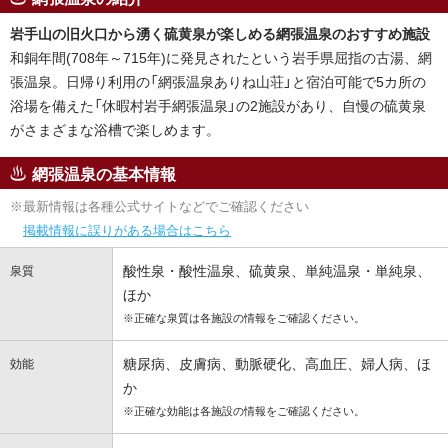
岩手山の旧火口から湧く硫黄泉が楽しめる網張温泉のおすすめ施設
和銅年間(708年～715年)に発見されたという岩手県屈指の古湯、網
張温泉。日帰り利用の「網張温泉ありね山荘」と宿泊可能で5カ所の
浴場を備えた「休暇村岩手網張温泉」の2施設があり、自慢の硫黄泉
がさまざまな浴槽で楽しめます。
網張温泉の基本情報
※最新情報は各種公式サイトなどでご確認ください
掲載情報に誤りがある場合はこちら
酸性泉・酸性温泉、硫黄泉、単純温泉・単純泉、
泉質
ほか
※正確な泉質は各施設の情報をご確認ください。
糖尿病、皮膚病、動脈硬化、高血圧、婦人病、ほ
効能
か
※正確な効能は各施設の情報をご確認ください。