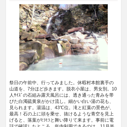
祭日の午前中、行ってみました。休暇村本館裏手の
山道を、7分ほど歩きます。脱衣小屋は、男女別。10
人ｻｲｽﾞの石組み露天風呂には、透き通った青みを帯
びた白濁硫黄泉がかけ流し。細かい白い湯の花も、
見られます。湯温は、43℃位。滝と紅葉の景色が、
最高！石の上に頭を乗せ、抜けるような青空を見上
げると、落葉がﾋﾗﾋﾗと舞い降りて来ます。事前に電
話で確認したところ、年内利用できるのは、11月半