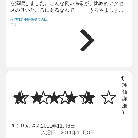
を満喫しました。こんな良い温泉が、比較的アクセ
スの良いところにあるなんで、、、うらやましすぎ
ます。今度は、スキーの宿としても伺いたいです。
休暇村岩手網張温泉の口
コミ
4
(
評
価
詳
細
)
きくりん さん
2011年11月6日
入浴日：2011年11月3日