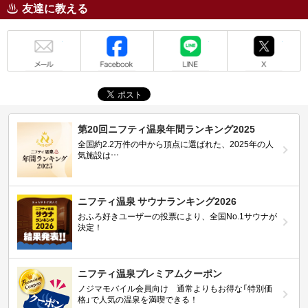
友達に教える
メール
Facebook
LINE
X
第20回ニフティ温泉年間ランキング2025
全国約2.2万件の中から頂点に選ばれた、2025年の人
気施設は…
ニフティ温泉 サウナランキング2026
おふろ好きユーザーの投票により、全国No.1サウナが
決定！
ニフティ温泉プレミアムクーポン
ノジマモバイル会員向け 通常よりもお得な「特別価
格」で人気の温泉を満喫できる！