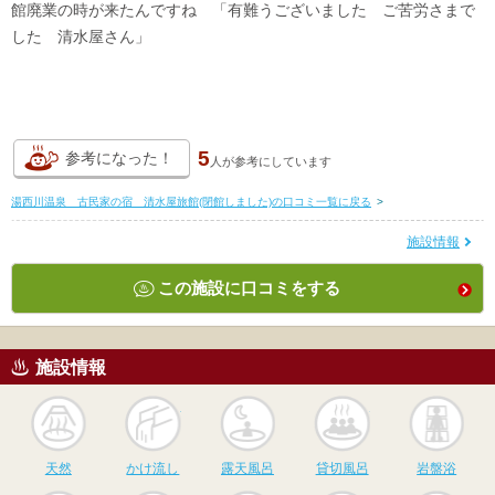
館廃業の時が来たんですね 「有難うございました ご苦労さまで
した 清水屋さん」
5
参考になった！
人が
参考にしています
湯西川温泉 古民家の宿 清水屋旅館(閉館しました)の口コミ一覧に戻る
>
施設情報
この施設に口コミをする
施設情報
天然
かけ流し
露天風呂
貸切風呂
岩
天然
かけ流し
露天風呂
貸切風呂
岩盤浴