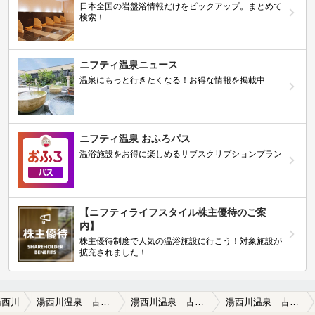
日本全国の岩盤浴情報だけをピックアップ。まとめて
検索！
ニフティ温泉ニュース
温泉にもっと行きたくなる！お得な情報を掲載中
ニフティ温泉 おふろパス
温浴施設をお得に楽しめるサブスクリプションプラン
【ニフティライフスタイル株主優待のご案
内】
株主優待制度で人気の温浴施設に行こう！対象施設が
拡充されました！
湯西川
湯西川温泉 古民家の宿 清水屋旅館(閉館しました)
湯西川温泉 古民家の宿 清水屋旅館(閉館しました)の口コミ一覧
湯西川温泉 古民家の宿 清水屋旅館(閉館しました)の口コミ 「永らく 素朴な宿 提供 誠に ご苦労…