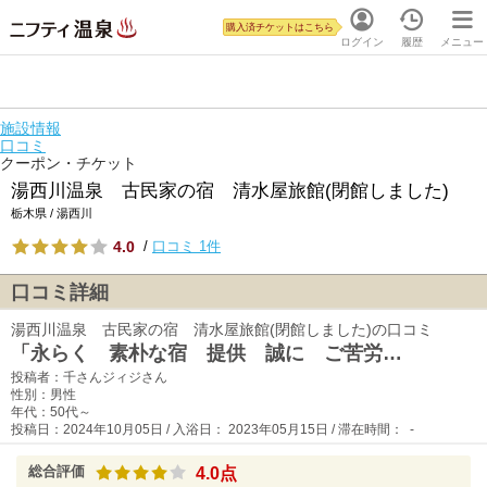
購入済チケットはこちら
ログイン
履歴
メニュー
施設情報
口コミ
クーポン・チケット
湯西川温泉 古民家の宿 清水屋旅館(閉館しました)
栃木県 / 湯西川
4.0
/
口コミ 1件
口コミ詳細
湯西川温泉 古民家の宿 清水屋旅館(閉館しました)の口コミ
「永らく 素朴な宿 提供 誠に ご苦労…
投稿者：千さんジィジさん
性別：男性
年代：50代～
投稿日：2024年10月05日 / 入浴日： 2023年05月15日 / 滞在時間： -
総合評価
4.0点