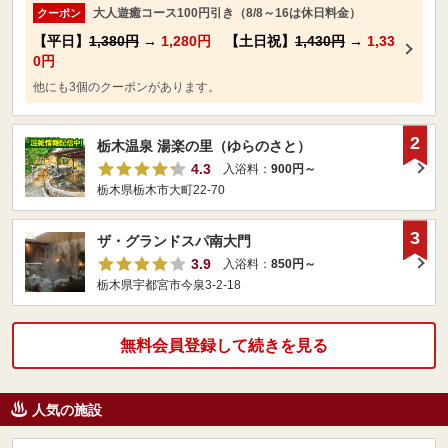
大人遊癒コース100円引き（8/8～16は休日料金）
クーポン
【平日】
1,380円
→
1,280円
【土日祝】
1,430円
→
1,33
0円
他にも3個のクーポンがあります。
2
栃木温泉 湯楽の里（ゆらのさと）
4.3
入浴料：
900円～
栃木県栃木市大町22-70
3
ザ・グランドスパ南大門
3.9
入浴料：
850円～
栃木県宇都宮市今泉3-2-18
無料会員登録して続きを見る
人気の施設