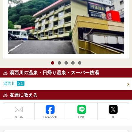
湯西川の温泉・日帰り温泉・スーパー銭湯
湯西川
21
友達に教える
メール
Facebook
LINE
X