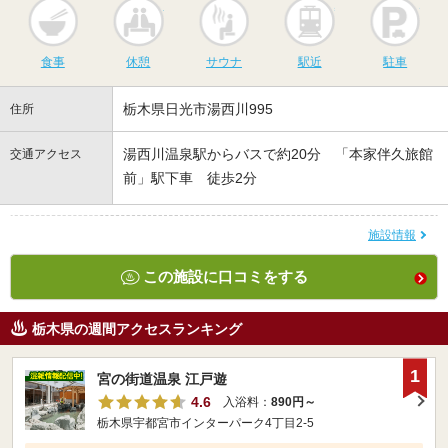
食事
休憩
サウナ
駅近
駐
食事
休憩
サウナ
駅近
駐車
栃木県日光市湯西川995
住所
湯西川温泉駅からバスで約20分 「本家伴久旅館
交通アクセス
前」駅下車 徒歩2分
施設情報
この施設に口コミをする
栃木県の週間アクセスランキング
1
宮の街道温泉 江戸遊
4.6
入浴料：
890円～
栃木県宇都宮市インターパーク4丁目2-5