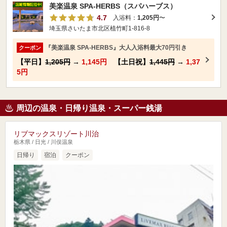
美楽温泉 SPA-HERBS（スパハーブス）
4.7
入浴料：
1,205円
〜
埼玉県さいたま市北区植竹町1-816-8
『美楽温泉 SPA-HERBS』大人入浴料最大70円引き
クーポン
【平日】
1,205円
→
1,145円
【土日祝】
1,445円
→
1,37
5円
周辺の温泉・日帰り温泉・スーパー銭湯
リブマックスリゾート川治
栃木県 / 日光 / 川俣温泉
日帰り
宿泊
クーポン