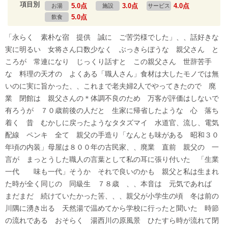
項目別
5.0点
3.0点
4.0点
お湯
施設
サービス
5.0点
飲食
「永らく 素朴な宿 提供 誠に ご苦労様でした」、、話好きな
実に明るい 女将さん口数少なく ぶっきらぼうな 親父さん と
ころが 常連になり じっくり話すと この親父さん 世辞苦手
な 料理の天才の よくある「職人さん」食材は大したモノでは無
いのに実に旨かった、、これまで老夫婦2人でやってきたので 廃
業 閉館は 親父さんの＊体調不良のため 万客が評価はしないで
有ろうが ７０歳前後の人だと 生家に帰省したような 心 落ち
着く 昔 むかしに戻ったようなタタズマイ 水道官、流し、電気
配線 ペンキ 全て 親父の手造り「なんとも味がある 昭和３０
年頃の内装」母屋は８００年の古民家、、廃業 直前 親父の 一
言が まっとうした職人の言葉として私の耳に張り付いた 「生業
一代 味も一代」そうか それで良いのかも 親父と私は生まれ
た時が全く同じの 同級生 ７８歳 、、本音は 元気であれば
まだまだ 続けていたかった筈、、、親父が小学生の頃 冬は前の
川隅に湧き出る 天然湯で温めてから学校に行ったと聞いた 時節
の流れである おそらく 湯西川の原風景 ひたすら時が流れて閉