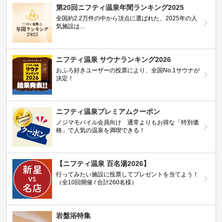
第20回ニフティ温泉年間ランキング2025
全国約2.2万件の中から頂点に選ばれた、2025年の人
気施設は…
ニフティ温泉 サウナランキング2026
おふろ好きユーザーの投票により、全国No.1サウナが
決定！
ニフティ温泉プレミアムクーポン
ノジマモバイル会員向け 通常よりもお得な「特別価
格」で人気の温泉を満喫できる！
【ニフティ温泉 百名湯2026】
行ってみたい施設に投票してプレゼントを当てよう！
（全10回開催 / 合計260名様）
岩盤浴特集