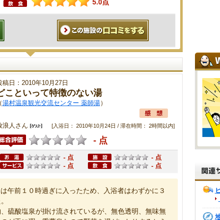
5.0点
投稿日：2010年10月27日
どこといって特徴のない湯
（
湯村温泉観光交流センター 薬師湯
）
放浪人さん
[入浴日： 2010年10月24日 / 滞在時間： 2時間以内]
- 点
- 点
- 点
- 点
- 点
は午前１０時過ぎに入ったため、入浴者はわずかに３
た。
、硫酸塩泉が掛け流されているが、無色透明、無味無