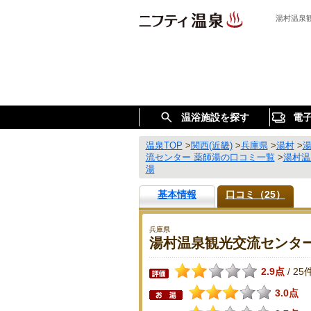
湯村温泉
温浴施設を探す
電
温泉TOP
>
関西(近畿)
>
兵庫県
>
湯村
>
流センター 薬師湯の口コミ一覧
>
湯村温
湯
基本情報
口コミ（25）
兵庫県
湯村温泉観光交流センター
2.9点
25
/
3.0点