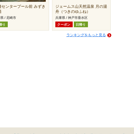
崎センタープール前 みずき
ジェームス山天然温泉 月の湯
湯
舟（つきのゆふね）
県 / 尼崎市
兵庫県 / 神戸市垂水区
帰り
クーポン
日帰り
ランキングをもっと見る