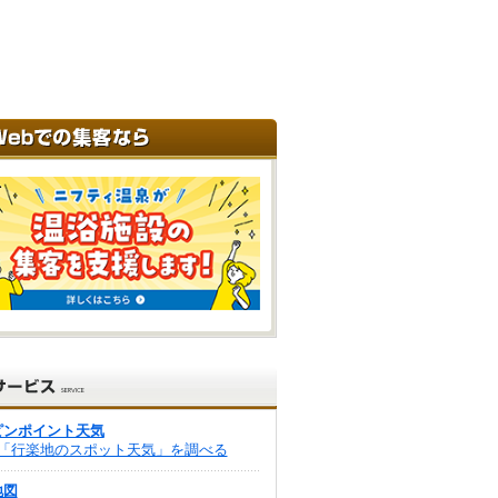
ピンポイント天気
「行楽地のスポット天気」を調べる
地図