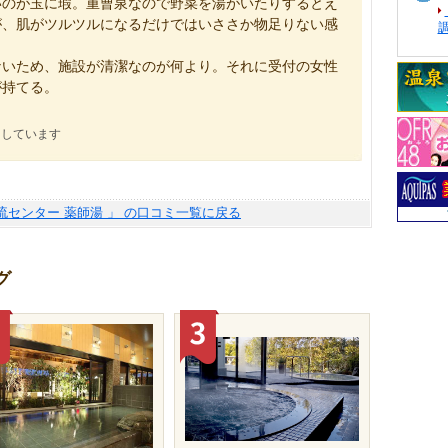
いのが玉に瑕。重曹泉なので野菜を湯がいたりするとえ
が、肌がツルツルになるだけではいささか物足りない感
いため、施設が清潔なのが何より。それに受付の女性
が持てる。
にしています
流センター 薬師湯 」 の口コミ一覧に戻る
グ