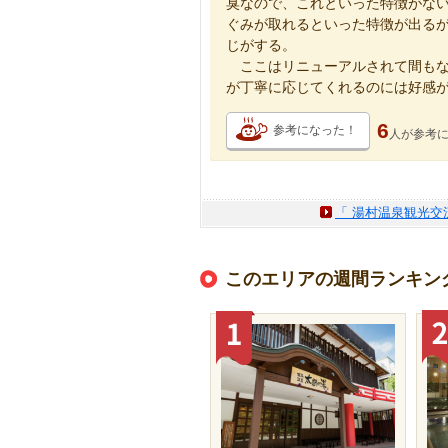
臭なので、これといった特徴がな
ぐみが取れるといった特徴が出る
じがする。
ここはリニューアルされて間もな
が丁寧に応じてくれるのには好感
6
参考になった！
人が
参考
「 湯村温泉観光交
このエリアの週間ランキン