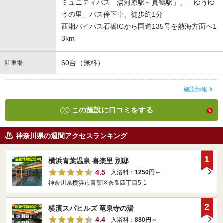
ミュニティバス「湯河原駅～真鶴駅」、「ゆうゆ
うの里」バス停下車、徒歩約1分
西湘バイパス石橋ICから国道135号を熱海方面へ1
3km
60台（無料）
駐車場
施設情報
この施設に口コミをする
神奈川県の週間アクセスランキング
1
横浜青葉温泉 喜楽里 別邸
4.5
入浴料：
1250円～
神奈川県横浜市青葉区奈良四丁目5-1
2
横濱スパヒルズ 竜泉寺の湯
4.4
入浴料：
880円～