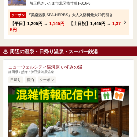
埼玉県さいたま市北区植竹町1-816-8
『美楽温泉 SPA-HERBS』大人入浴料最大70円引き
クーポン
【平日】
1,205円
→
1,145円
【土日祝】
1,445円
→
1,37
5円
周辺の温泉・日帰り温泉・スーパー銭湯
ニューウェルシティ湯河原 いずみの湯
静岡県 / 熱海 / 伊豆湯河原温泉
日帰り
宿泊
クーポン