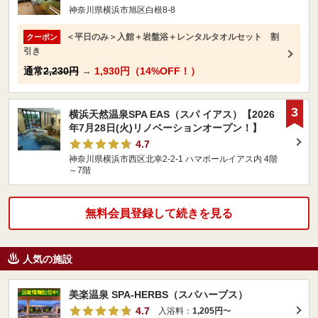
神奈川県横浜市旭区白根8-8
＜平日のみ＞入館＋岩盤浴＋レンタルタオルセット 割
クーポン
引き
通常
2,230円
→
1,930円（14%OFF！）
3
横浜天然温泉SPA EAS（スパ イアス）【2026
年7月28日(火)リノベーションオープン！】
4.7
神奈川県横浜市西区北幸2-2-1 ハマボールイアス内 4階
～7階
無料会員登録して続きを見る
人気の施設
美楽温泉 SPA-HERBS（スパハーブス）
4.7
入浴料：
1,205円
〜