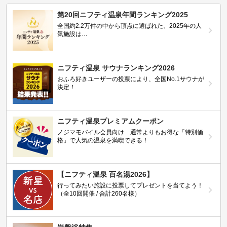
第20回ニフティ温泉年間ランキング2025
全国約2.2万件の中から頂点に選ばれた、2025年の人
気施設は…
ニフティ温泉 サウナランキング2026
おふろ好きユーザーの投票により、全国No.1サウナが
決定！
ニフティ温泉プレミアムクーポン
ノジマモバイル会員向け 通常よりもお得な「特別価
格」で人気の温泉を満喫できる！
【ニフティ温泉 百名湯2026】
行ってみたい施設に投票してプレゼントを当てよう！
（全10回開催 / 合計260名様）