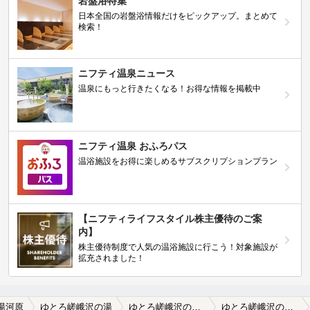
岩盤浴特集
日本全国の岩盤浴情報だけをピックアップ。まとめて
検索！
ニフティ温泉ニュース
温泉にもっと行きたくなる！お得な情報を掲載中
ニフティ温泉 おふろパス
温浴施設をお得に楽しめるサブスクリプションプラン
【ニフティライフスタイル株主優待のご案
内】
株主優待制度で人気の温浴施設に行こう！対象施設が
拡充されました！
湯河原
ゆとろ嵯峨沢の湯
ゆとろ嵯峨沢の湯の口コミ一覧
ゆとろ嵯峨沢の湯の口コミ 節電で暗すぎる