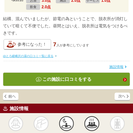
3.0点
2.0点
1.0点
お湯
施設
サービス
2.0点
飲食
結構、混んでいましたが、節電の為ということで、脱衣所が消灯し
ていて暗くて不便でした。昼間とはいえ、脱衣所は電気をつけるべ
きです。
7
参考になった！
人が
参考にしています
ゆとろ嵯峨沢の湯の口コミ一覧に戻る
>
施設情報
この施設に口コミをする
施設情報
天然
かけ流し
露天風呂
貸切風呂
岩