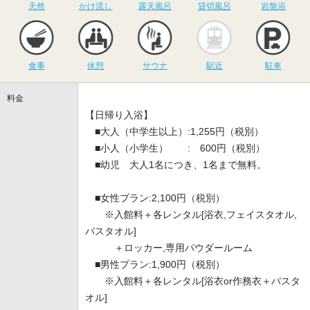
天然
かけ流し
露天風呂
貸切風呂
岩盤浴
食事
休憩
サウナ
駅近
駐
食事
休憩
サウナ
駅近
駐車
料金
【日帰り入浴】
■大人（中学生以上）:1,255円（税別）
■小人（小学生） : 600円（税別）
■幼児 大人1名につき、1名まで無料。
■女性プラン:2,100円（税別）
※入館料＋各レンタル[浴衣,フェイスタオル,
バスタオル]
＋ロッカー,専用パウダールーム
■男性プラン:1,900円（税別）
※入館料＋各レンタル[浴衣or作務衣＋バスタ
オル]