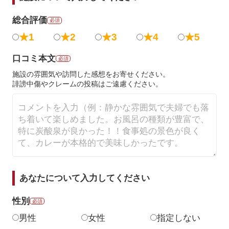
総合評価
必須
★1
★2
★3
★4
★5
口コミ本文
必須
施設の雰囲気や訪問した感想をお寄せください。
誹謗中傷やクレームの投稿はご遠慮ください。
あなたについて入力してください
性別
必須
男性
女性
指定しない