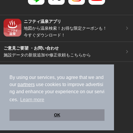
ニフティ温泉アプリ
地図から温泉検索！お得な限定クーポンも！
今すぐダウンロード！
ご意見ご要望 ・お問い合わせ
施設データの新規追加や修正依頼もこちらから
スマートフォン
/
PC
加盟店募集（資料請求）
広告出稿のご案内
By using our services, you agree that we and
our
partners
use cookies to improve advertisi
利用規約
ライフスタイルMEMBERS+規約
ng and enhance your experience on our servi
特定商取引法に基づく表記
ヘルプ
採用情報
ces.
Learn more
運営会社
個人情報保護ポリシー
©NIFTY Lifestyle Co., Ltd.
OK