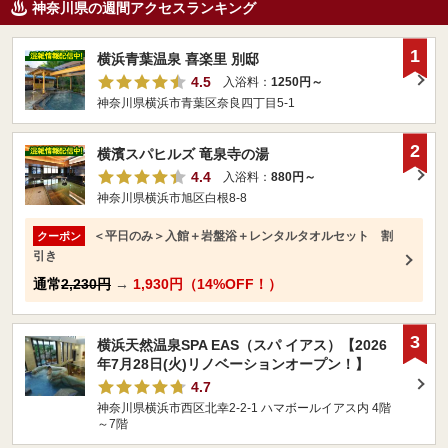
神奈川県の週間アクセスランキング
1
横浜青葉温泉 喜楽里 別邸
4.5
入浴料：
1250円～
神奈川県横浜市青葉区奈良四丁目5-1
2
横濱スパヒルズ 竜泉寺の湯
4.4
入浴料：
880円～
神奈川県横浜市旭区白根8-8
＜平日のみ＞入館＋岩盤浴＋レンタルタオルセット 割
クーポン
引き
通常
2,230円
→
1,930円（14%OFF！）
3
横浜天然温泉SPA EAS（スパ イアス）【2026
年7月28日(火)リノベーションオープン！】
4.7
神奈川県横浜市西区北幸2-2-1 ハマボールイアス内 4階
～7階