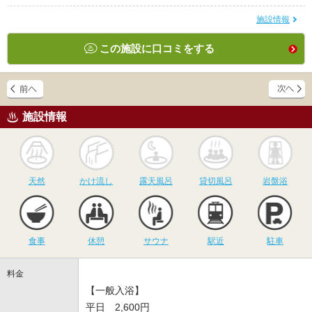
施設情報
この施設に口コミをする
施設情報
天然
かけ流し
露天風呂
貸切風呂
岩
天然
かけ流し
露天風呂
貸切風呂
岩盤浴
食事
休憩
サウナ
駅近
駐
食事
休憩
サウナ
駅近
駐車
料金
【一般入浴】
平日 2,600円