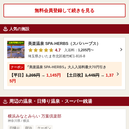
無料会員登録して続きを見る
人気の施設
美楽温泉 SPA-HERBS（スパハーブス）
4.7
入浴料：
1,205円
〜
埼玉県さいたま市北区植竹町1-816-8
『美楽温泉 SPA-HERBS』大人入浴料最大70円引き
クーポン
【平日】
1,205円
→
1,145円
【土日祝】
1,445円
→
1,37
5円
周辺の温泉・日帰り温泉・スーパー銭湯
横浜みなとみらい 万葉倶楽部
神奈川県 / 横浜
日帰り
宿泊
クーポン