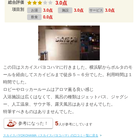
総合評価
3.0点
項目別
3.0点
3.0点
3.0点
お湯
施設
サービス
0.0点
飲食
この日はスカイスパヨコハマに行きました。横浜駅からポルタのモ
ールを経由してスカイビルまで徒歩５～６分でした。利用時間は１
時間でした。
ロビーやロッカールームはアロマ薫る良い感じ
入浴施設は広くはなくて、風呂の種類はジェットバス、ジャグシ
ー、人工温泉、サウナ等。露天風呂はありませんでした。
特筆すべきものはありませんでした。
5
参考になった！
人が
参考にしています
スカイスパYOKOHAMA（スカイスパヨコハマ）の口コミ一覧に戻る
>