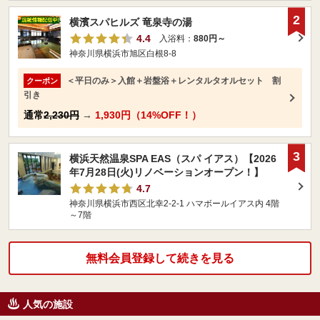
2
横濱スパヒルズ 竜泉寺の湯
4.4
入浴料：
880円～
神奈川県横浜市旭区白根8-8
＜平日のみ＞入館＋岩盤浴＋レンタルタオルセット 割
クーポン
引き
通常
2,230円
→
1,930円（14%OFF！）
3
横浜天然温泉SPA EAS（スパ イアス）【2026
年7月28日(火)リノベーションオープン！】
4.7
神奈川県横浜市西区北幸2-2-1 ハマボールイアス内 4階
～7階
無料会員登録して続きを見る
人気の施設