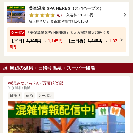
美楽温泉 SPA-HERBS（スパハーブス）
4.7
入浴料：
1,205円
〜
埼玉県さいたま市北区植竹町1-816-8
『美楽温泉 SPA-HERBS』大人入浴料最大70円引き
クーポン
【平日】
1,205円
→
1,145円
【土日祝】
1,445円
→
1,37
5円
周辺の温泉・日帰り温泉・スーパー銭湯
横浜みなとみらい 万葉倶楽部
神奈川県 / 横浜
日帰り
宿泊
クーポン