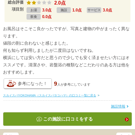
総合評価
2.0点
項目別
3.0点
1.0点
3.0点
お湯
施設
サービス
0.0点
飲食
お風呂はそこそこ良かったですが、写真と建物の中がまったく異な
ります。
値段の割に合わないと感じました。
何も知らず利用しましたが二度目はないですね。
横浜にしては安い方だと思うので少しでも安く済ませたい方にはオ
ススメです。清潔さや、岩盤浴の種類などこだわりのある方は他を
おすすめします。
9
参考になった！
人が
参考にしています
スカイスパYOKOHAMA（スカイスパヨコハマ）の口コミ一覧に戻る
>
施設情報
この施設に口コミをする