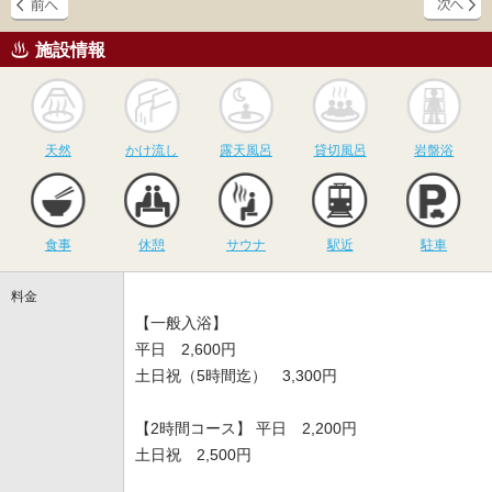
施設情報
天然
かけ流し
露天風呂
貸切風呂
岩
天然
かけ流し
露天風呂
貸切風呂
岩盤浴
食事
休憩
サウナ
駅近
駐
食事
休憩
サウナ
駅近
駐車
料金
【一般入浴】
平日 2,600円
土日祝（5時間迄） 3,300円
【2時間コース】 平日 2,200円
土日祝 2,500円