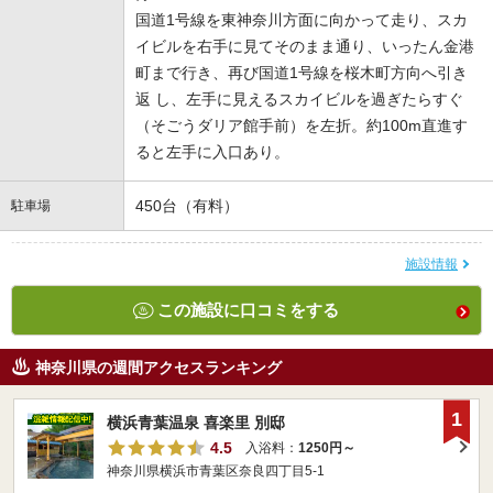
国道1号線を東神奈川方面に向かって走り、スカ
イビルを右手に見てそのまま通り、いったん金港
町まで行き、再び国道1号線を桜木町方向へ引き
返 し、左手に見えるスカイビルを過ぎたらすぐ
（そごうダリア館手前）を左折。約100m直進す
ると左手に入口あり。
450台（有料）
駐車場
施設情報
この施設に口コミをする
神奈川県の週間アクセスランキング
1
横浜青葉温泉 喜楽里 別邸
4.5
入浴料：
1250円～
神奈川県横浜市青葉区奈良四丁目5-1