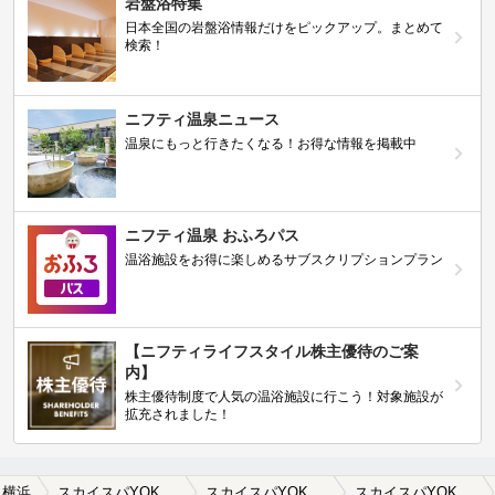
岩盤浴特集
日本全国の岩盤浴情報だけをピックアップ。まとめて
検索！
ニフティ温泉ニュース
温泉にもっと行きたくなる！お得な情報を掲載中
ニフティ温泉 おふろパス
温浴施設をお得に楽しめるサブスクリプションプラン
【ニフティライフスタイル株主優待のご案
内】
株主優待制度で人気の温浴施設に行こう！対象施設が
拡充されました！
横浜
スカイスパYOKOHAMA（スカイスパヨコハマ）
スカイスパYOKOHAMA（スカイスパヨコハマ）の口コミ一覧
スカイスパYOKOHAMA（スカイスパヨコハマ）の口コミ お風呂はそこそこ良かったですが、写真と…