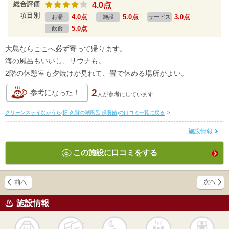
総合評価
4.0点
項目別
4.0点
5.0点
3.0点
お湯
施設
サービス
5.0点
飲食
大島ならここへ必ず寄って帰ります。
海の風呂もいいし、サウナも。
2階の休憩室も夕焼けが見れて、畳で休める場所がよい。
2
参考になった！
人が
参考にしています
グリーンステイながうら(旧 久賀の潮風呂 保養館)の口コミ一覧に戻る
>
施設情報
この施設に口コミをする
施設情報
天然
かけ流し
露天風呂
貸切風呂
岩