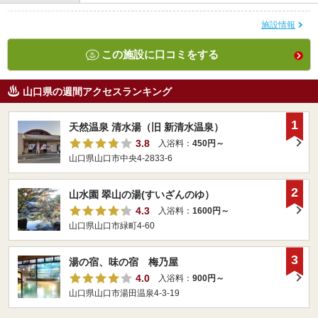
施設情報
この施設に口コミをする
山口県の週間アクセスランキング
1
天然温泉 清水湯（旧 新清水温泉）
3.8
入浴料：
450円～
山口県山口市中央4-2833-6
2
山水園 翠山の湯(すいざんのゆ）
4.3
入浴料：
1600円～
山口県山口市緑町4-60
3
湯の宿、味の宿 梅乃屋
4.0
入浴料：
900円～
山口県山口市湯田温泉4-3-19