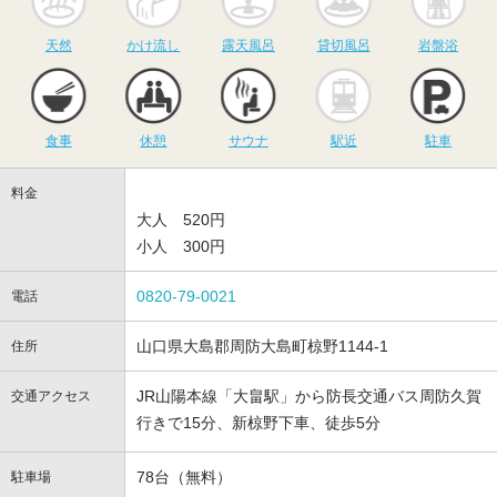
天然
かけ流し
露天風呂
貸切風呂
岩盤浴
食事
休憩
サウナ
駅近
駐
食事
休憩
サウナ
駅近
駐車
料金
大人 520円
小人 300円
0820-79-0021
電話
山口県大島郡周防大島町椋野1144-1
住所
JR山陽本線「大畠駅」から防長交通バス周防久賀
交通アクセス
行きで15分、新椋野下車、徒歩5分
78台（無料）
駐車場