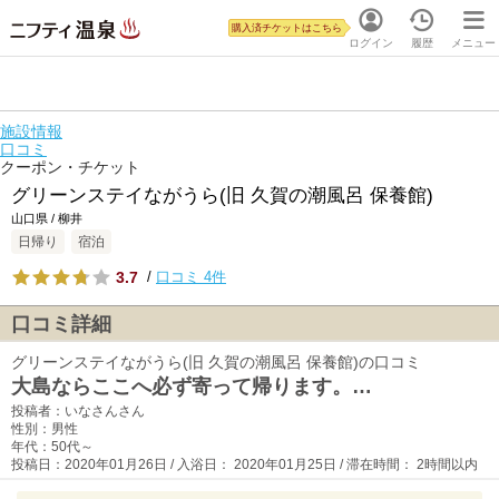
購入済チケットはこちら
ログイン
履歴
メニュー
施設情報
口コミ
クーポン・チケット
グリーンステイながうら(旧 久賀の潮風呂 保養館)
山口県 / 柳井
日帰り
宿泊
3.7
/
口コミ 4件
口コミ詳細
グリーンステイながうら(旧 久賀の潮風呂 保養館)の口コミ
大島ならここへ必ず寄って帰ります。…
投稿者：いなさんさん
性別：男性
年代：50代～
投稿日：2020年01月26日 / 入浴日： 2020年01月25日 / 滞在時間： 2時間以内