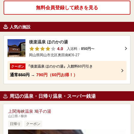
無料会員登録して続きを見る
人気の施設
後楽温泉 ほのかの湯
4.0
入浴料：
850円
〜
岡山県岡山市北区奥田南町6-27
『後楽温泉 ほのかの湯』入館料60円引き
クーポン
通常
850円
→
790円（60円お得！）
周辺の温泉・日帰り温泉・スーパー銭湯
上関海峡温泉 鳩子の湯
山口県 / 柳井
日帰り
クーポン