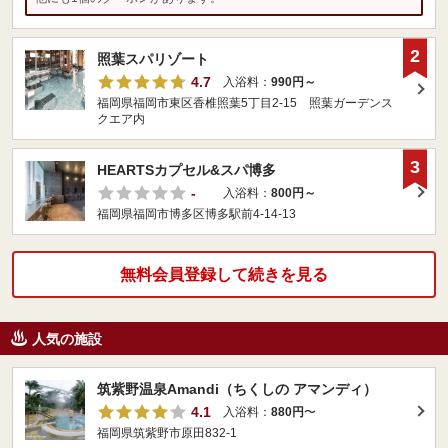
2
照葉スパリゾート
4.7
入浴料：
990円～
福岡県福岡市東区香椎照葉5丁目2-15 照葉ガーデンス
クエア内
3
HEARTSカプセル&スパ博多
-
入浴料：
800円～
福岡県福岡市博多区博多駅前4-14-13
無料会員登録して続きを見る
人気の施設
筑紫野温泉Amandi（ちくしの アマンディ）
4.1
入浴料：
880円
〜
福岡県筑紫野市原田832-1