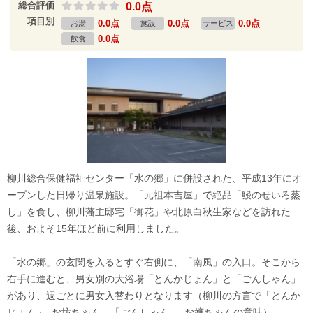
総合評価
0.0点
項目別
0.0点
0.0点
0.0点
お湯
施設
サービス
0.0点
飲食
柳川総合保健福祉センター「水の郷」に併設された、平成13年にオ
ープンした日帰り温泉施設。「元祖本吉屋」で絶品「鰻のせいろ蒸
し」を食し、柳川藩主邸宅「御花」や北原白秋生家などを訪れた
後、およそ15年ほど前に利用しました。
「水の郷」の玄関を入るとすぐ右側に、「南風」の入口。そこから
右手に進むと、男女別の大浴場「とんかじょん」と「ごんしゃん」
があり、週ごとに男女入替わりとなります（柳川の方言で「とんか
じょん」=お坊ちゃん、「ごんしゃん」=お嬢ちゃんの意味）。