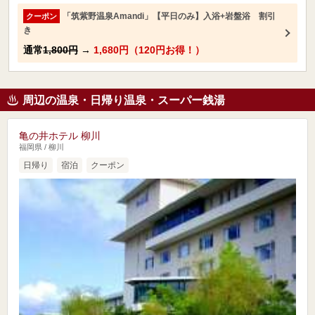
「筑紫野温泉Amandi」【平日のみ】入浴+岩盤浴 割引
クーポン
き
通常
1,800円
→
1,680円（120円お得！）
周辺の温泉・日帰り温泉・スーパー銭湯
亀の井ホテル 柳川
福岡県 / 柳川
日帰り
宿泊
クーポン