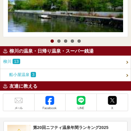
柳川の温泉・日帰り温泉・スーパー銭湯
柳川
13
船小屋温泉
3
友達に教える
メール
Facebook
LINE
X
第20回ニフティ温泉年間ランキング2025