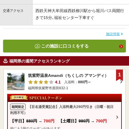
西鉄天神大牟田線西鉄柳川駅から堀川バス両開行
交通アクセス
きで15分､福祉センター下車すぐ
施設情報
この施設に口コミをする
福岡県の週間アクセスランキング
1
筑紫野温泉Amandi（ちくしの アマンディ）
4.1
入浴料：
880円～
福岡県筑紫野市原田832-1
【百名湯受賞記念】入浴料最大290円引き（日曜・祝日
期間限定
利用不可）
【平日】
880円
→
700円
【土曜日】
990円
→
700円
他にも1個のクーポンがあります。