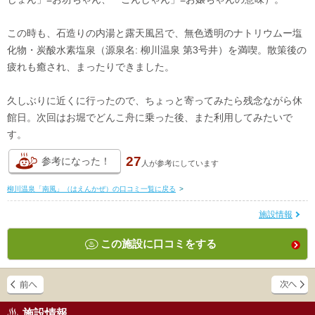
この時も、石造りの内湯と露天風呂で、無色透明のナトリウムー塩
化物・炭酸水素塩泉（源泉名: 柳川温泉 第3号井）を満喫。散策後の
疲れも癒され、まったりできました。
久しぶりに近くに行ったので、ちょっと寄ってみたら残念ながら休
館日。次回はお堀でどんこ舟に乗った後、また利用してみたいで
す。
27
参考になった！
人が
参考にしています
柳川温泉「南風」（はえんかぜ）の口コミ一覧に戻る
>
施設情報
この施設に口コミをする
施設情報