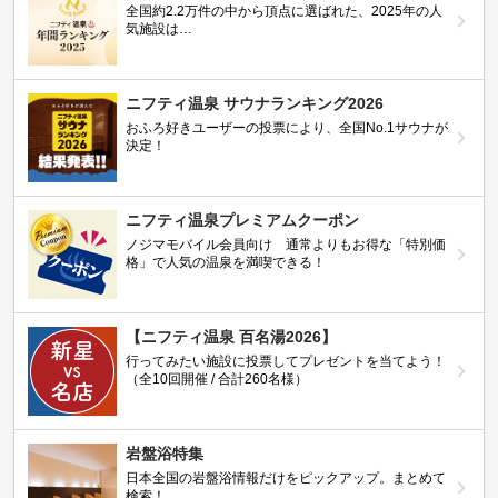
全国約2.2万件の中から頂点に選ばれた、2025年の人
気施設は…
ニフティ温泉 サウナランキング2026
おふろ好きユーザーの投票により、全国No.1サウナが
決定！
ニフティ温泉プレミアムクーポン
ノジマモバイル会員向け 通常よりもお得な「特別価
格」で人気の温泉を満喫できる！
【ニフティ温泉 百名湯2026】
行ってみたい施設に投票してプレゼントを当てよう！
（全10回開催 / 合計260名様）
岩盤浴特集
日本全国の岩盤浴情報だけをピックアップ。まとめて
検索！