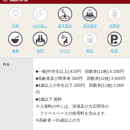
天然
かけ流し
露天風呂
貸切風呂
岩
天然
かけ流し
露天風呂
貸切風呂
岩盤浴
食事
休憩
サウナ
駅近
駐
食事
休憩
サウナ
駅近
駐車
料金
■一般[中学生以上]:410円 回数券[11枚]:4,100円
■高齢者及び障害者:360円 回数券[12枚]:3,600円
■4歳以上小学生以下:200円 回数券[11枚]:2,000
円
■3歳以下:無料
※入場料の中には、浴場及び大広間等の
フリースペースの使用料を含みます。
※高齢者＝65歳以上の方