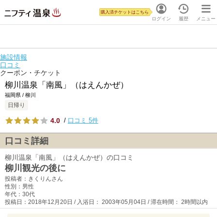
購入済チケットはこちら
ログイン
履歴
メニュー
施設情報
口コミ
クーポン・チケット
柳川温泉「南風」（はえんかぜ）
福岡県 / 柳川
日帰り
4.0
/
口コミ 5件
口コミ詳細
柳川温泉「南風」（はえんかぜ）の口コミ
柳川観光の後に
投稿者：きくりんさん
性別：男性
年代：30代
投稿日：2018年12月20日 / 入浴日： 2003年05月04日 / 滞在時間： 2時間以内