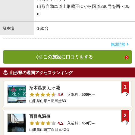
山形自動車道山形蔵王ICから国道286号を西へ3k
m
160台
駐車場
施設情報
この施設に口コミをする
山形県の週間アクセスランキング
1
沼木温泉 辻ヶ花
4.6
入浴料：
500円～
山形県山形市羽黒堂63
2
百目鬼温泉
4.2
入浴料：
450円～
山形県山形市百目鬼42-1