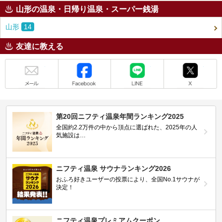
山形の温泉・日帰り温泉・スーパー銭湯
山形
14
友達に教える
メール
Facebook
LINE
X
第20回ニフティ温泉年間ランキング2025
全国約2.2万件の中から頂点に選ばれた、2025年の人
気施設は…
ニフティ温泉 サウナランキング2026
おふろ好きユーザーの投票により、全国No.1サウナが
決定！
ニフティ温泉プレミアムクーポン