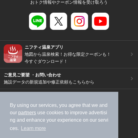
おトク情報やクーポン情報を受け取ろう
ニフティ温泉アプリ
地図から温泉検索！お得な限定クーポンも！
今すぐダウンロード！
ご意見ご要望 ・お問い合わせ
施設データの新規追加や修正依頼もこちらから
スマートフォン
/
PC
加盟店募集（資料請求）
広告出稿のご案内
By using our services, you agree that we and
our
partners
use cookies to improve advertisi
利用規約
ライフスタイルMEMBERS+規約
ng and enhance your experience on our servi
特定商取引法に基づく表記
ヘルプ
採用情報
ces.
Learn more
運営会社
個人情報保護ポリシー