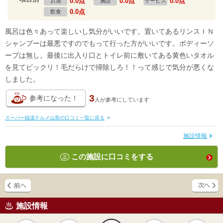
0.0点
0.0点
0.0点
お湯
施設
サービス
0.0点
飲食
風呂は色々あって楽しいし気分がいいです。置いてあるリンスＩＮ
シャンプーは最悪ですのでもって行った方がいいです。ボディーソ
ープは無し。最後に出入り口とトイレ前に敷いてある黄色いタオル
を見てビックリ！毛だらけで掃除しろ！！って感じで気分が悪くな
しました。
3
参考になった！
人が
参考にしています
スーパー銭湯テルメ山形の口コミ一覧に戻る
>
施設情報
この施設に口コミをする
施設情報
天然
かけ流し
露天風呂
貸切風呂
岩