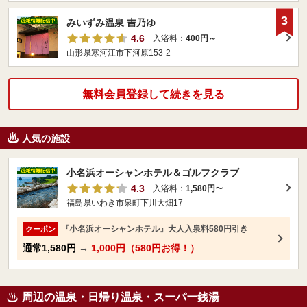
3
みいずみ温泉 吉乃ゆ
4.6
入浴料：
400円～
山形県寒河江市下河原153-2
無料会員登録して続きを見る
人気の施設
小名浜オーシャンホテル＆ゴルフクラブ
4.3
入浴料：
1,580円
〜
福島県いわき市泉町下川大畑17
『小名浜オーシャンホテル』大人入泉料580円引き
クーポン
通常
1,580円
→
1,000円（580円お得！）
周辺の温泉・日帰り温泉・スーパー銭湯