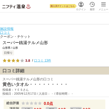
購入済チケットはこちら
ログイン
履歴
メニュー
施設情報
口コミ
クーポン・チケット
スーパー銭湯テルメ山形
山形県 / 山形
日帰り
3.8
/
口コミ 13件
口コミ詳細
スーパー銭湯テルメ山形の口コミ
黄色いタオル・・・・・・・・・
投稿者：ＹＥＳさん
投稿日：2005年12月17日 / 入浴日： - / 滞在時間： -
総合評価
0.0点
項目別