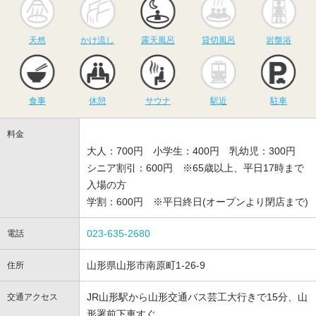
天然
かけ流し
露天風呂
貸切風呂
岩盤浴
食事
休憩
サウナ
駅近
駐
食事
休憩
サウナ
駅近
駐車
料金
大人：700円 小学生：400円 乳幼児：300円
シニア割引：600円 ※65歳以上、平日17時まで
入場の方
学割：600円 ※平日終日(オープンより閉店まで)
023-635-2680
電話
山形県山形市南原町1-26-9
住所
JR山形駅から山形交通バス芸工大行きで15分、山
交通アクセス
形署前下車すぐ