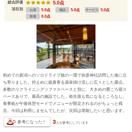
総合評価
5.0点
項目別
5.0点
5.0点
5.0点
お湯
施設
サービス
0.0点
飲食
初めての新潟へのソロドライブ旅の一環で弥彦神社訪問した後に立
ち寄りました。控えめに硫黄香る源泉掛け流しに広々とした露点。
多数のリクライニングソファスペースと別に、大きめの畳ごろ寝ス
ペースありで、最高の施設でした。衛生面も気になるところなし。
食事処が午後休憩モードでメニューが限定されるのがちょっと残
念。今回は利用しませんでしたが、次回は堪能したいと思います。
3
参考になった！
人が
参考にしています