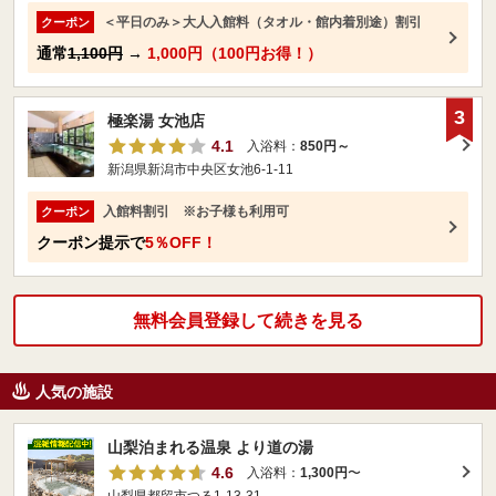
＜平日のみ＞大人入館料（タオル・館内着別途）割引
クーポン
通常
1,100円
→
1,000円（100円お得！）
3
極楽湯 女池店
4.1
入浴料：
850円～
新潟県新潟市中央区女池6-1-11
入館料割引 ※お子様も利用可
クーポン
クーポン提示で
5％OFF！
無料会員登録して続きを見る
人気の施設
山梨泊まれる温泉 より道の湯
4.6
入浴料：
1,300円
〜