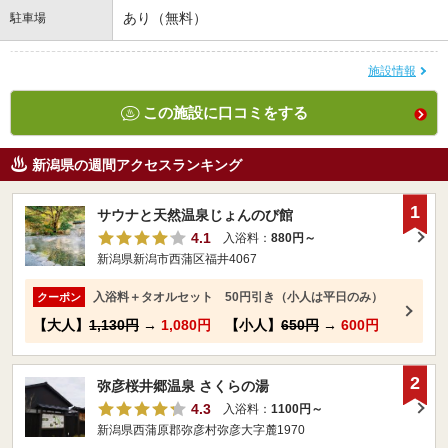
あり（無料）
駐車場
施設情報
この施設に口コミをする
新潟県の週間アクセスランキング
1
サウナと天然温泉じょんのび館
4.1
入浴料：
880円～
新潟県新潟市西蒲区福井4067
入浴料＋タオルセット 50円引き（小人は平日のみ）
クーポン
【大人】
1,130円
→
1,080円
【小人】
650円
→
600円
2
弥彦桜井郷温泉 さくらの湯
4.3
入浴料：
1100円～
新潟県西蒲原郡弥彦村弥彦大字麓1970