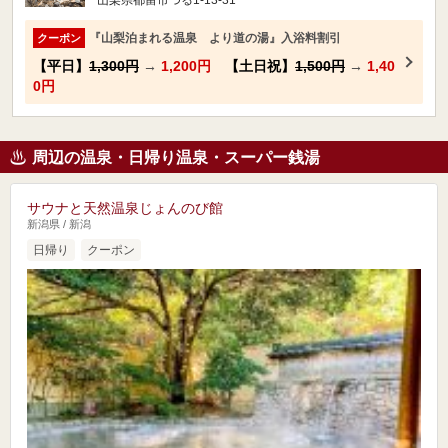
山梨県都留市つる1-13-31
『山梨泊まれる温泉 より道の湯』入浴料割引
クーポン
【平日】
1,300円
→
1,200円
【土日祝】
1,500円
→
1,40
0円
周辺の温泉・日帰り温泉・スーパー銭湯
サウナと天然温泉じょんのび館
新潟県 / 新潟
日帰り
クーポン