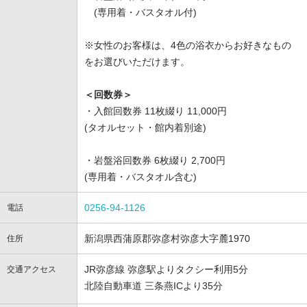
(専用着・バスタオル付)
※女性のお客様は、4色の浴衣からお好きなもの
をお選びいただけます。
＜回数券＞
・入館回数券 11枚綴り 11,000円
(タオルセット・館内着別途)
・岩盤浴回数券 6枚綴り 2,700円
(専用着・バスタオル含む)
0256-94-1126
電話
新潟県西蒲原郡弥彦村弥彦大字麓1970
住所
JR弥彦線 弥彦駅よりタクシー利用5分
交通アクセス
北陸自動車道 三条燕ICより35分