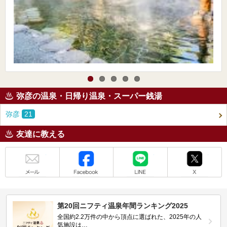
弥彦の温泉・日帰り温泉・スーパー銭湯
弥彦
21
友達に教える
メール
Facebook
LINE
X
第20回ニフティ温泉年間ランキング2025
全国約2.2万件の中から頂点に選ばれた、2025年の人
気施設は…