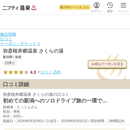
購入済チケットはこちら
ログイン
履歴
メニュー
施設情報
口コミ
クーポン・チケット
1
弥彦桜井郷温泉 さくらの湯
新潟県 / 弥彦
日帰り
お得なクーポンを見る
4.3
/
口コミ 25件
口コミ詳細
弥彦桜井郷温泉 さくらの湯の口コミ
初めての新潟へのソロドライブ旅の一環で…
投稿者：たっくんさん
性別：男性
年代：50代～
投稿日：2026年05月04日 / 入浴日： 2026年05月01日 / 滞在時間： 2時間以内