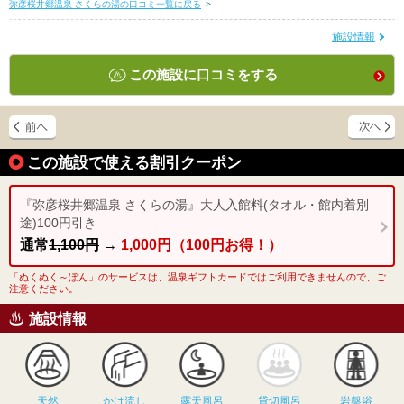
弥彦桜井郷温泉 さくらの湯の口コミ一覧に戻る
>
施設情報
この施設に口コミをする
この施設で使える割引クーポン
『弥彦桜井郷温泉 さくらの湯』大人入館料(タオル・館内着別
途)100円引き
通常
1,100円
→
1,000円（100円お得！）
「ぬくぬく～ぽん」のサービスは、温泉ギフトカードではご利用できませんので、ご
注意ください。
施設情報
天然
かけ流し
露天風呂
貸切風呂
岩
天然
かけ流し
露天風呂
貸切風呂
岩盤浴