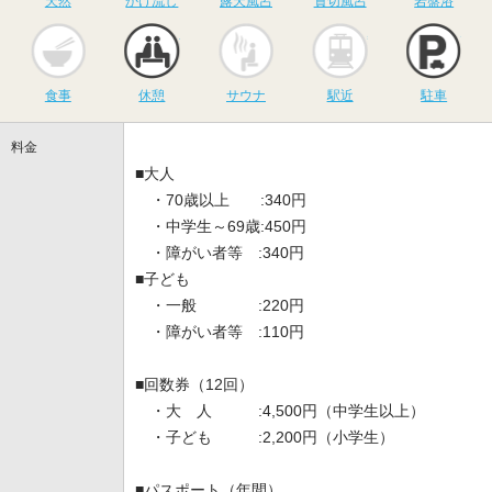
天然
かけ流し
露天風呂
貸切風呂
岩盤浴
食事
休憩
サウナ
駅近
駐
食事
休憩
サウナ
駅近
駐車
料金
■大人
・70歳以上 :340円
・中学生～69歳:450円
・障がい者等 :340円
■子ども
・一般 :220円
・障がい者等 :110円
■回数券（12回）
・大 人 :4,500円（中学生以上）
・子ども :2,200円（小学生）
■パスポート（年間）