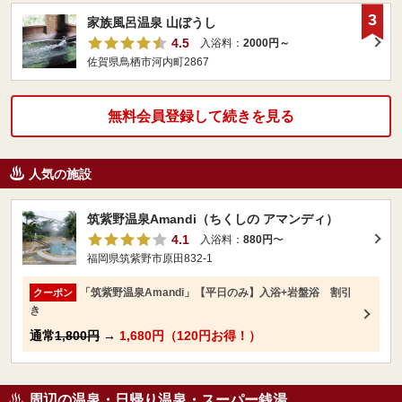
3
家族風呂温泉 山ぼうし
4.5
入浴料：
2000円～
佐賀県鳥栖市河内町2867
無料会員登録して続きを見る
人気の施設
筑紫野温泉Amandi（ちくしの アマンディ）
4.1
入浴料：
880円
〜
福岡県筑紫野市原田832-1
「筑紫野温泉Amandi」【平日のみ】入浴+岩盤浴 割引
クーポン
き
通常
1,800円
→
1,680円（120円お得！）
周辺の温泉・日帰り温泉・スーパー銭湯