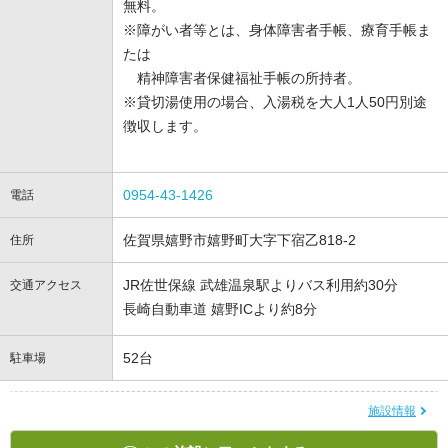
無料。
※障がい者等とは、身体障害者手帳、療育手帳ま
たは
精神障害者保健福祉手帳の所持者。
※貸切湯使用の場合、入湯税を大人1人50円別途
徴収します。
0954-43-1426
電話
佐賀県嬉野市嬉野町大字下宿乙818-2
住所
JR佐世保線 武雄温泉駅よりバス利用約30分
交通アクセス
長崎自動車道 嬉野ICより約8分
52台
駐車場
施設情報