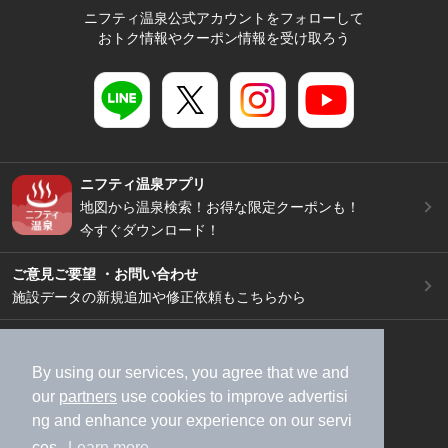
ニフティ温泉公式アカウントをフォローして
おトク情報やクーポン情報を受け取ろう
ニフティ温泉アプリ
地図から温泉検索！お得な限定クーポンも！
今すぐダウンロード！
ご意見ご要望 ・お問い合わせ
施設データの新規追加や修正依頼もこちらから
スマートフォン
/
PC
加盟店募集（資料請求）
広告出稿のご案内
By using our services, you agree that we and
our
partners
use cookies to improve advertisi
利用規約
ライフスタイルMEMBERS+規約
ng and enhance your experience on our servi
特定商取引法に基づく表記
ヘルプ
採用情報
ces.
Learn more