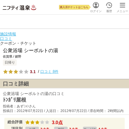
購入済チケットはこちら
ログイン
履歴
メニュー
施設情報
口コミ
クーポン・チケット
公衆浴場 シーボルトの湯
佐賀県 / 嬉野
日帰り
3.1
/
口コミ 8件
口コミ詳細
公衆浴場 シーボルトの湯の口コミ
ﾄﾝｶﾞﾘ屋根
投稿者：あずﾆｬﾝさん
投稿日：2012年07月22日 / 入浴日： 2012年07月22日 / 滞在時間： 2時間以内
総合評価
3.0点
項目別