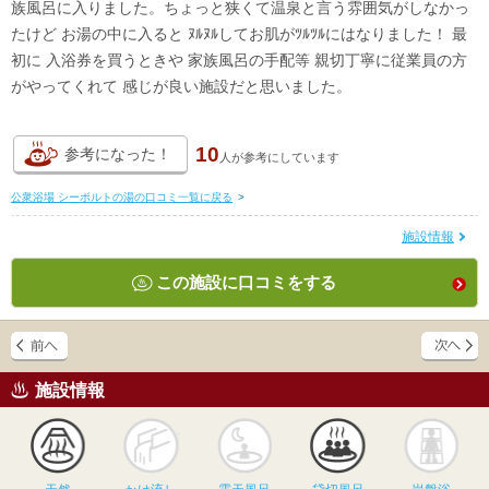
族風呂に入りました。ちょっと狭くて温泉と言う雰囲気がしなかっ
たけど お湯の中に入ると ﾇﾙﾇﾙしてお肌がﾂﾙﾂﾙにはなりました！ 最
初に 入浴券を買うときや 家族風呂の手配等 親切丁寧に従業員の方
がやってくれて 感じが良い施設だと思いました。
10
参考になった！
人が
参考にしています
公衆浴場 シーボルトの湯の口コミ一覧に戻る
>
施設情報
この施設に口コミをする
施設情報
天然
かけ流し
露天風呂
貸切風呂
岩