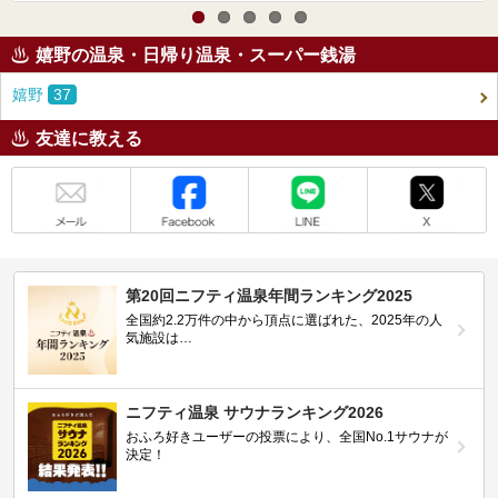
嬉野の温泉・日帰り温泉・スーパー銭湯
嬉野
37
友達に教える
メール
Facebook
LINE
X
第20回ニフティ温泉年間ランキング2025
全国約2.2万件の中から頂点に選ばれた、2025年の人
気施設は…
ニフティ温泉 サウナランキング2026
おふろ好きユーザーの投票により、全国No.1サウナが
決定！