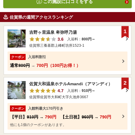
この施設に口コミをする
佐賀県の週間アクセスランキング
1
吉野ヶ里温泉 卑弥呼乃湯
3.6
入浴料：
800円～
佐賀県三養基郡上峰町坊所1523-1
入浴料割引
クーポン
通常
800円
→
700円（100円お得！）
2
佐賀大和温泉ホテルAmandi（アマンディ）
4.7
入浴料：
910円～
佐賀県佐賀市大和町大字久池井3667
入館料最大170円引き
クーポン
【平日】
910円
→
790円
【土日祝】
960円
→
790円
他にも1個のクーポンがあります。