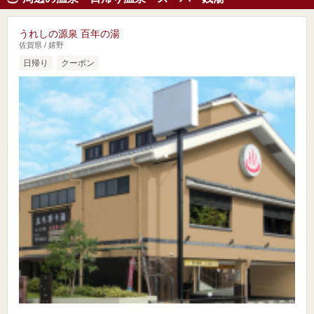
うれしの源泉 百年の湯
佐賀県 / 嬉野
日帰り
クーポン