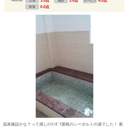
3.0点
3.0点
4.0点
お湯
施設
サービス
0.0点
飲食
温泉施設かな？って感じのﾄﾝｶﾞﾘ屋根のシーボルトの湯でした！ 家