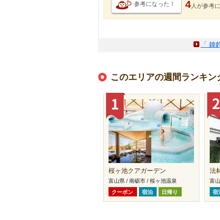
4
参考になった！
人が
参考
「 鐘
このエリアの週間ランキン
桜ヶ池クアガーデン
法
富山県 / 南砺市 / 桜ヶ池温泉
富山
クーポン
宿泊
日帰り
宿