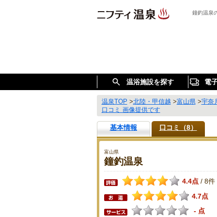
鐘釣温泉
温浴施設を探す
電
温泉TOP
>
北陸・甲信越
>
富山県
>
宇奈
口コミ 画像提供です
基本情報
口コミ（8）
富山県
鐘釣温泉
4.4点
8件
/
4.7点
- 点