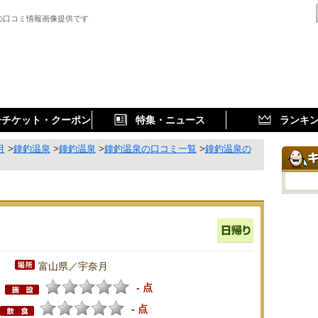
の口コミ情報画像提供です
子チケット・クーポン
特集・ニュース
ランキ
月
>
鐘釣温泉
>
鐘釣温泉
>
鐘釣温泉の口コミ一覧
>
鐘釣温泉の
富山県／宇奈月
- 点
- 点