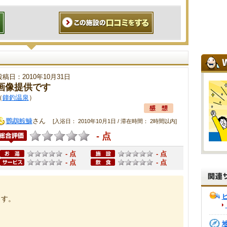
投稿日：2010年10月31日
画像提供です
（
鐘釣温泉
）
鸚鵡鮟鱇
さん
[入浴日： 2010年10月1日 / 滞在時間： 2時間以内]
- 点
- 点
- 点
- 点
- 点
ます。