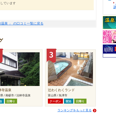
にしています
釣温泉 」 の口コミ一覧に戻る
グ
林寺温泉
辻わくわくランド
県 / 南砺市 / 法林寺温泉
富山県 / 魚津市
泊
日帰り
クーポン
宿泊
日帰り
ランキングをもっと見る