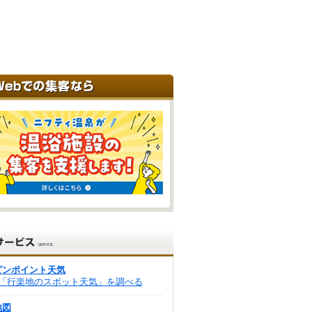
ピンポイント天気
「行楽地のスポット天気」を調べる
地図