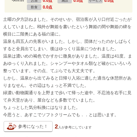
0.0点
0.0点
0.0点
お湯
施設
サービス
0.0点
飲食
土曜の夕方訪ねました。そのせいか、宿泊客が入り口付近ごったが
えしていました。鴎外が舞姫を書いたという舞姫の間や舞姫の碑を
横目に二階奥にある福の湯に。
温泉も四五人の先客がいました。しかし、団体だったのかしばらく
すると全員出てしまい、後はゆっくり温泉につかれました。
温泉は濃いめの褐色でかすかに微臭がありました。温度は41度。ま
あゆっくり入れました。シャンプーやタオル類など確かにいろいろ
整っています。その点、てぶらでも大丈夫です。
しかし、温泉から出てみると日帰り入浴に適した適当な休憩所があ
りまなせん。その辺はちょっと不満でした。
緑濃い動物園通りを上野まで歩いて帰った途中、不忍池を右手に見
て弁天堂があり、屋台なども多数でていました。
ちょっとした気分転換にはなりました。
今思うと、あすこでソフトクリームでも．．とは思います。
2
参考になった！
人が
参考にしています