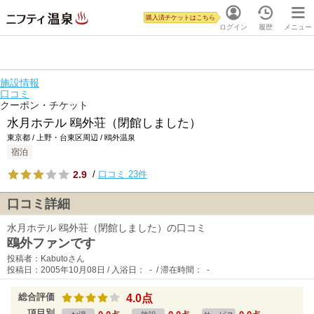
購入済チケットはこちら
ログイン
履歴
メニュー
施設情報
口コミ
クーポン・チケット
水月ホテル 鴎外荘（閉館しました）
東京都 / 上野・台東区周辺 / 鴎外温泉
宿泊
2.9
/
口コミ 23件
口コミ詳細
水月ホテル 鴎外荘（閉館しました）の口コミ
鴎外ファンです
投稿者：Kabutoさん
投稿日：2005年10月08日 / 入浴日： - / 滞在時間： -
総合評価
4.0点
項目別