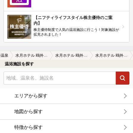
【ニフティライフスタイル株主優待のご案
内】
株主優待制度で人気の温浴施設に行こう！対象施設が
拡充されました！
外温泉
水月ホテル 鴎外荘（閉館しました）
水月ホテル 鴎外荘（閉館しました）の口コミ一覧
水月ホテル 鴎外荘（閉館しました）の口コミ 鴎外ファンです
温浴施設を探す
エリアから探す
地図から探す
特徴から探す