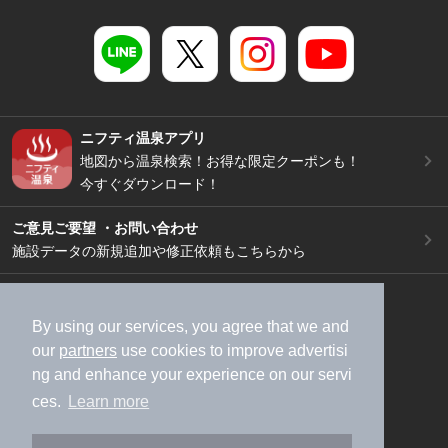
ニフティ温泉アプリ
地図から温泉検索！お得な限定クーポンも！
今すぐダウンロード！
ご意見ご要望 ・お問い合わせ
施設データの新規追加や修正依頼もこちらから
スマートフォン
/
PC
加盟店募集（資料請求）
広告出稿のご案内
By using our services, you agree that we and
our
partners
use cookies to improve advertisi
利用規約
ライフスタイルMEMBERS+規約
ng and enhance your experience on our servi
特定商取引法に基づく表記
ヘルプ
採用情報
ces.
Learn more
運営会社
個人情報保護ポリシー
©NIFTY Lifestyle Co., Ltd.