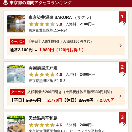
東京都の週間アクセスランキング
1
東京染井温泉 SAKURA （サクラ）
3.8
入浴料：
2100円～
東京都豊島区駒込5-4-24
【平日】入館料割引（入湯税150円含む）
クーポン
通常
2,100円
→
1,980円（120円お得！）
2
両国湯屋江戸遊
4.6
入浴料：
2400円～
東京都墨田区亀沢1-5-8
入館料最大200円引き（土日祝は休日割増330円別途）
クーポン
【平日】
2,970円
→
2,770円
【休日】
2,970円
→
2,870円
3
天然温泉平和島
4.6
入浴料：
2400円～
東京都大田区平和島1-1-1 ビッグファン平和島2F