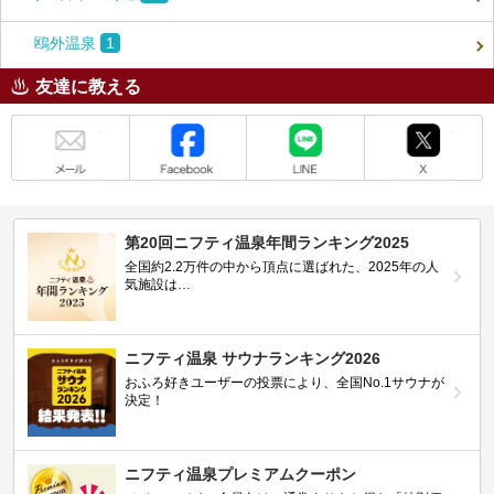
鴎外温泉
1
友達に教える
メール
Facebook
LINE
X
第20回ニフティ温泉年間ランキング2025
全国約2.2万件の中から頂点に選ばれた、2025年の人
気施設は…
ニフティ温泉 サウナランキング2026
おふろ好きユーザーの投票により、全国No.1サウナが
決定！
ニフティ温泉プレミアムクーポン