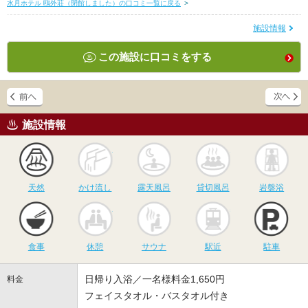
水月ホテル 鴎外荘（閉館しました）の口コミ一覧に戻る
>
施設情報
この施設に口コミをする
施設情報
天然
かけ流し
露天風呂
貸切風呂
岩
天然
かけ流し
露天風呂
貸切風呂
岩盤浴
食事
休憩
サウナ
駅近
駐
食事
休憩
サウナ
駅近
駐車
日帰り入浴／一名様料金1,650円
料金
フェイスタオル・バスタオル付き