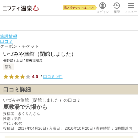
購入済チケットはこちら
ログイン
履歴
メニュー
施設情報
口コミ
クーポン・チケット
いづみや旅館（閉館しました）
長野県 / 上田 / 鹿教湯温泉
宿泊
4.0
/
口コミ 2件
口コミ詳細
いづみや旅館（閉館しました）の口コミ
鹿教湯で穴場かも
投稿者：きくりんさん
性別：男性
年代：40代
投稿日：2017年04月26日 / 入浴日： 2016年10月20日 / 滞在時間： 2時間以内