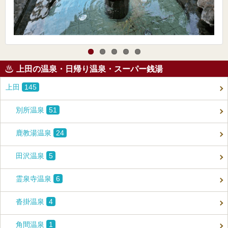
上田の温泉・日帰り温泉・スーパー銭湯
上田
145
別所温泉
51
鹿教湯温泉
24
田沢温泉
5
霊泉寺温泉
6
沓掛温泉
4
角間温泉
1