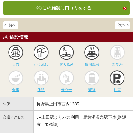
この施設に口コミをする
施設情報
天然
かけ流し
露天風呂
貸切風呂
岩
天然
かけ流し
露天風呂
貸切風呂
岩盤浴
食事
休憩
サウナ
駅近
駐
食事
休憩
サウナ
駅近
駐車
長野県上田市西内1385
住所
JR上田駅よりバス利用 鹿教湯温泉駅下車(送迎
交通アクセス
有 要確認)