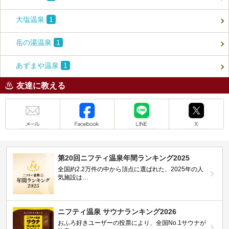
大塩温泉
1
岳の湯温泉
1
あずまや温泉
1
友達に教える
メール
Facebook
LINE
X
第20回ニフティ温泉年間ランキング2025
全国約2.2万件の中から頂点に選ばれた、2025年の人
気施設は…
ニフティ温泉 サウナランキング2026
おふろ好きユーザーの投票により、全国No.1サウナが