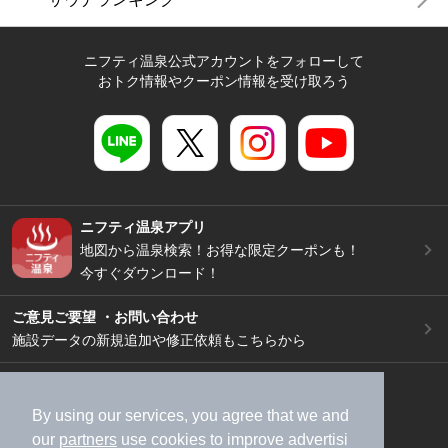
ニフティ温泉公式アカウントをフォローして
おトク情報やクーポン情報を受け取ろう
ニフティ温泉アプリ
地図から温泉検索！お得な限定クーポンも！
今すぐダウンロード！
ご意見ご要望 ・お問い合わせ
施設データの新規追加や修正依頼もこちらから
スマートフォン
/
PC
加盟店募集（資料請求）
広告出稿のご案内
By using our services, you agree that we and
our
partners
use cookies to improve advertisi
利用規約
ライフスタイルMEMBERS+規約