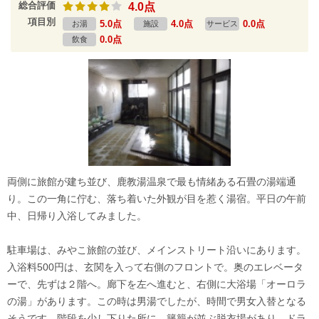
総合評価
4.0点
項目別
5.0点
4.0点
0.0点
お湯
施設
サービス
0.0点
飲食
両側に旅館が建ち並び、鹿教湯温泉で最も情緒ある石畳の湯端通
り。この一角に佇む、落ち着いた外観が目を惹く湯宿。平日の午前
中、日帰り入浴してみました。
駐車場は、みやこ旅館の並び、メインストリート沿いにあります。
入浴料500円は、玄関を入って右側のフロントで。奥のエレベータ
ーで、先ずは２階へ。廊下を左へ進むと、右側に大浴場「オーロラ
の湯」があります。この時は男湯でしたが、時間で男女入替となる
そうです。階段を少し下りた所に、籐籠が並ぶ脱衣場があり、ドラ