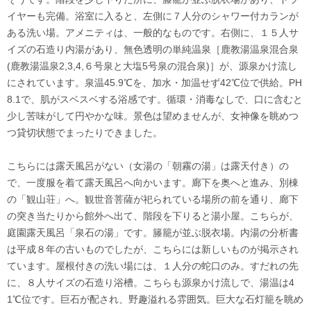
イヤーも完備。浴室に入ると、左側に７人分のシャワー付カランが
ある洗い場。アメニティは、一般的なものです。右側に、１５人サ
イズの石造り内湯があり、無色透明の単純温泉［鹿教湯温泉混合泉
(鹿教湯温泉2,3,4,６号泉と大塩5号泉の混合泉)］が、源泉かけ流し
にされています。泉温45.9℃を、加水・加温せず42℃位で供給。PH
8.1で、肌がスベスベする浴感です。循環・消毒なしで、口に含むと
少し苦味がして円やかな味。景色は望めませんが、女神像を眺めつ
つ貸切状態でまったりできました。
こちらには露天風呂がない（女湯の「朝霧の湯」は露天付き）の
で、一度服を着て露天風呂へ向かいます。廊下を奥へと進み、別棟
の「観山荘」へ。観世音菩薩が祀られている場所の前を通り、廊下
の突き当たりから館外へ出て、階段を下りると湯小屋。こちらが、
庭園露天風呂「泉石の湯」です。籐籠が並ぶ脱衣場。内湯の分析書
は平成８年の古いものでしたが、こちらには新しいものが掲示され
ています。屋根付きの洗い場には、１人分の蛇口のみ。すだれの先
に、８人サイズの石造り浴槽。こちらも源泉かけ流しで、湯温は4
1℃位です。巨石が配され、野趣溢れる雰囲気。巨大な石灯籠を眺め