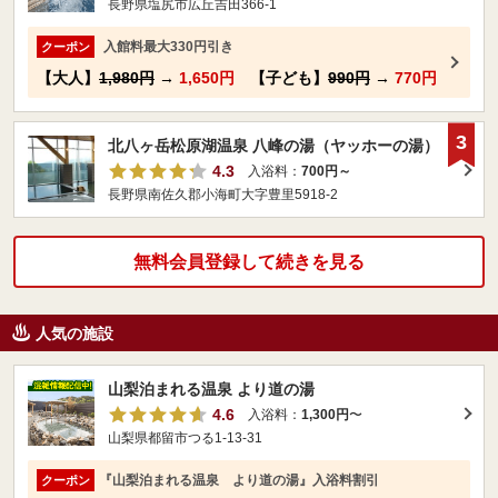
長野県塩尻市広丘吉田366-1
入館料最大330円引き
クーポン
【大人】
1,980円
→
1,650円
【子ども】
990円
→
770円
3
北八ヶ岳松原湖温泉 八峰の湯（ヤッホーの湯）
4.3
入浴料：
700円～
長野県南佐久郡小海町大字豊里5918-2
無料会員登録して続きを見る
人気の施設
山梨泊まれる温泉 より道の湯
4.6
入浴料：
1,300円
〜
山梨県都留市つる1-13-31
『山梨泊まれる温泉 より道の湯』入浴料割引
クーポン