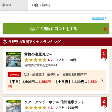
30台（無料）
駐車場
施設情報
この施設に口コミをする
長野県の週間アクセスランキング
1
林檎の湯屋おぶ～
4.7
入浴料：
900円～
長野県松本市石芝3-9-44
入浴＋岩盤温浴 50円引き ※繁忙期利用不可
クーポン
【平日】
1,500円
→
1,450円
【土日祝】
1,600円
→
1,550
円
2
クア・アンド・ホテル 信州健康ランド
4.6
入浴料：
1980円～