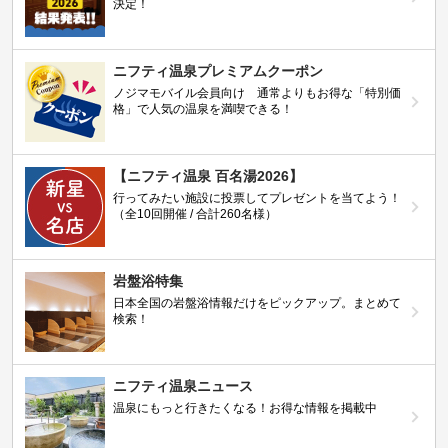
決定！
ニフティ温泉プレミアムクーポン
ノジマモバイル会員向け 通常よりもお得な「特別価
格」で人気の温泉を満喫できる！
【ニフティ温泉 百名湯2026】
行ってみたい施設に投票してプレゼントを当てよう！
（全10回開催 / 合計260名様）
岩盤浴特集
日本全国の岩盤浴情報だけをピックアップ。まとめて
検索！
ニフティ温泉ニュース
温泉にもっと行きたくなる！お得な情報を掲載中