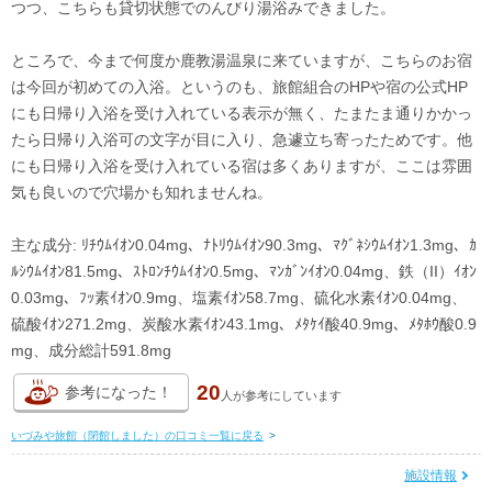
つつ、こちらも貸切状態でのんびり湯浴みできました。
ところで、今まで何度か鹿教湯温泉に来ていますが、こちらのお宿
は今回が初めての入浴。というのも、旅館組合のHPや宿の公式HP
にも日帰り入浴を受け入れている表示が無く、たまたま通りかかっ
たら日帰り入浴可の文字が目に入り、急遽立ち寄ったためです。他
にも日帰り入浴を受け入れている宿は多くありますが、ここは雰囲
気も良いので穴場かも知れませんね。
主な成分: ﾘﾁｳﾑｲｵﾝ0.04mg、ﾅﾄﾘｳﾑｲｵﾝ90.3mg、ﾏｸﾞﾈｼｳﾑｲｵﾝ1.3mg、ｶ
ﾙｼｳﾑｲｵﾝ81.5mg、ｽﾄﾛﾝﾁｳﾑｲｵﾝ0.5mg、ﾏﾝｶﾞﾝｲｵﾝ0.04mg、鉄（II）ｲｵﾝ
0.03mg、ﾌｯ素ｲｵﾝ0.9mg、塩素ｲｵﾝ58.7mg、硫化水素ｲｵﾝ0.04mg、
硫酸ｲｵﾝ271.2mg、炭酸水素ｲｵﾝ43.1mg、ﾒﾀｹｲ酸40.9mg、ﾒﾀﾎｳ酸0.9
mg、成分総計591.8mg
20
参考になった！
人が
参考にしています
いづみや旅館（閉館しました）の口コミ一覧に戻る
>
施設情報