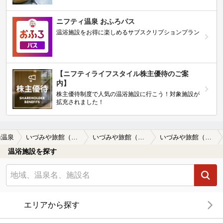
ニフティ温泉 おふろパス
温浴施設をお得に楽しめるサブスクリプションプラン
【ニフティライフスタイル株主優待のご案
内】
株主優待制度で人気の温浴施設に行こう！対象施設が
拡充されました！
湯温泉
いづみや旅館（閉館しました）
いづみや旅館（閉館しました）の口コミ一覧
いづみや旅館（閉館しました）の口コミ 鹿教湯で穴場かも
温浴施設を探す
エリアから探す