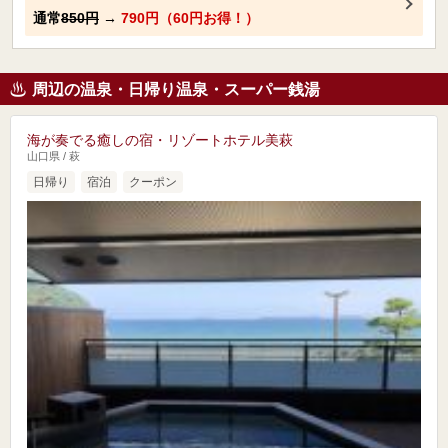
通常
850円
→
790円（60円お得！）
周辺の温泉・日帰り温泉・スーパー銭湯
海が奏でる癒しの宿・リゾートホテル美萩
山口県 / 萩
日帰り
宿泊
クーポン