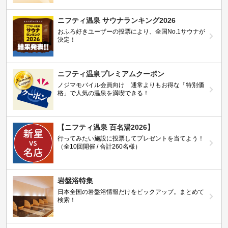
ニフティ温泉 サウナランキング2026
おふろ好きユーザーの投票により、全国No.1サウナが
決定！
ニフティ温泉プレミアムクーポン
ノジマモバイル会員向け 通常よりもお得な「特別価
格」で人気の温泉を満喫できる！
【ニフティ温泉 百名湯2026】
行ってみたい施設に投票してプレゼントを当てよう！
（全10回開催 / 合計260名様）
岩盤浴特集
日本全国の岩盤浴情報だけをピックアップ。まとめて
検索！