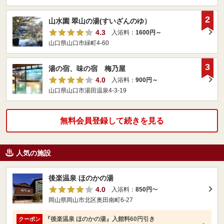
2
山水園 翠山の湯(すいざんのゆ）
4.3
入浴料：
1600円～
山口県山口市緑町4-60
3
湯の宿、味の宿 梅乃屋
4.0
入浴料：
900円～
山口県山口市湯田温泉4-3-19
無料会員登録して続きを見る
人気の施設
後楽温泉 ほのかの湯
4.0
入浴料：
850円
〜
岡山県岡山市北区奥田南町6-27
『後楽温泉 ほのかの湯』入館料60円引き
クーポン