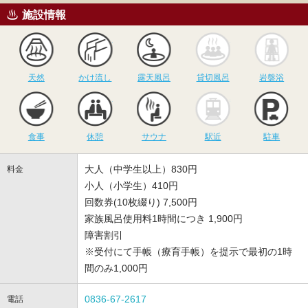
施設情報
天然
かけ流し
露天風呂
貸切風呂
岩
天然
かけ流し
露天風呂
貸切風呂
岩盤浴
食事
休憩
サウナ
駅近
駐
食事
休憩
サウナ
駅近
駐車
大人（中学生以上）830円
料金
小人（小学生）410円
回数券(10枚綴り) 7,500円
家族風呂使用料1時間につき 1,900円
障害割引
※受付にて手帳（療育手帳）を提示で最初の1時
間のみ1,000円
0836-67-2617
電話