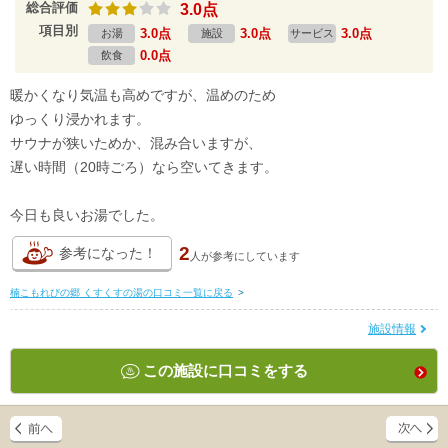
総合評価
3.0点
項目別
3.0点
3.0点
3.0点
お湯
施設
サービス
0.0点
飲食
暖かくなり気温も高めですが、温めのため
ゆっくり浸かれます。
サウナが狭いためか、混み合いますが、
遅い時間（20時ごろ）なら空いてきます。
今日も良いお湯でした。
2
参考になった！
人が
参考にしています
楠こもれびの郷 くすくすの湯の口コミ一覧に戻る
>
施設情報
この施設に口コミをする