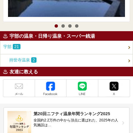
宇部の温泉・日帰り温泉・スーパー銭湯
宇部
21
持世寺温泉
2
友達に教える
メール
Facebook
LINE
X
第20回ニフティ温泉年間ランキング2025
全国約2.2万件の中から頂点に選ばれた、2025年の人
気施設は…