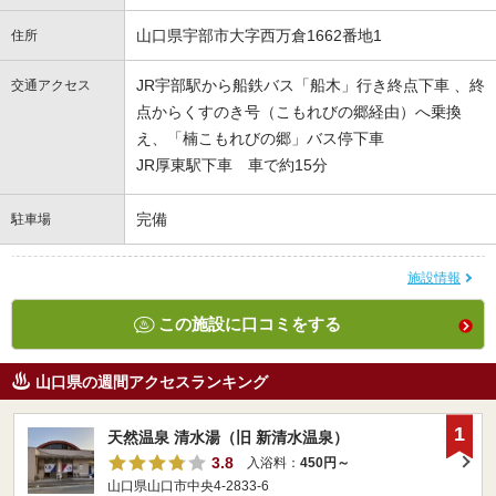
山口県宇部市大字西万倉1662番地1
住所
JR宇部駅から船鉄バス「船木」行き終点下車 、終
交通アクセス
点からくすのき号（こもれびの郷経由）へ乗換
え、「楠こもれびの郷」バス停下車
JR厚東駅下車 車で約15分
完備
駐車場
施設情報
この施設に口コミをする
山口県の週間アクセスランキング
1
天然温泉 清水湯（旧 新清水温泉）
3.8
入浴料：
450円～
山口県山口市中央4-2833-6