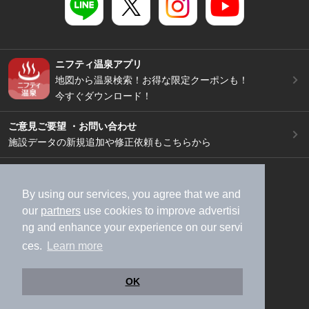
ニフティ温泉アプリ
地図から温泉検索！お得な限定クーポンも！
今すぐダウンロード！
ご意見ご要望 ・お問い合わせ
施設データの新規追加や修正依頼もこちらから
スマートフォン
/
PC
加盟店募集（資料請求）
広告出稿のご案内
By using our services, you agree that we and
our
partners
use cookies to improve advertisi
利用規約
ライフスタイルMEMBERS+規約
ng and enhance your experience on our servi
特定商取引法に基づく表記
ヘルプ
採用情報
ces.
Learn more
運営会社
個人情報保護ポリシー
©NIFTY Lifestyle Co., Ltd.
OK