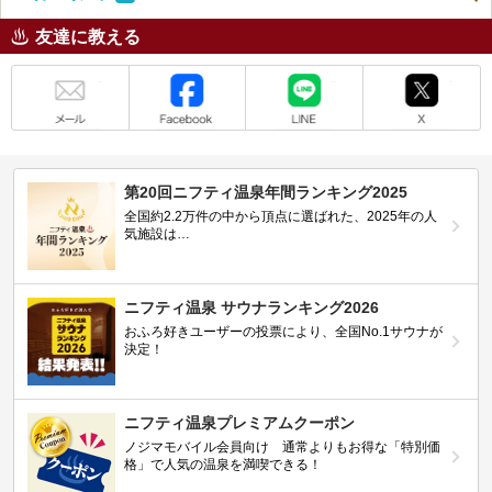
友達に教える
メール
Facebook
LINE
X
第20回ニフティ温泉年間ランキング2025
全国約2.2万件の中から頂点に選ばれた、2025年の人
気施設は…
ニフティ温泉 サウナランキング2026
おふろ好きユーザーの投票により、全国No.1サウナが
決定！
ニフティ温泉プレミアムクーポン
ノジマモバイル会員向け 通常よりもお得な「特別価
格」で人気の温泉を満喫できる！