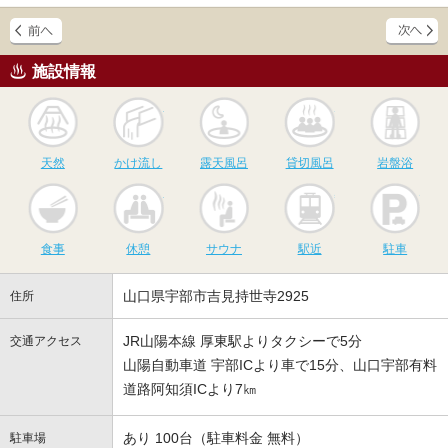
施設情報
天然
かけ流し
露天風呂
貸切風呂
岩
天然
かけ流し
露天風呂
貸切風呂
岩盤浴
食事
休憩
サウナ
駅近
駐
食事
休憩
サウナ
駅近
駐車
山口県宇部市吉見持世寺2925
住所
JR山陽本線 厚東駅よりタクシーで5分
交通アクセス
山陽自動車道 宇部ICより車で15分、山口宇部有料
道路阿知須ICより7㎞
あり 100台（駐車料金 無料）
駐車場