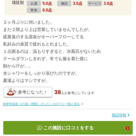
項目別
5.0点
3.0点
3.0点
お湯
施設
サービス
0.0点
飲食
２ヶ月ぶりに伺いました。
まだ２階より上は営業していませんでしたが、
硫黄臭のする源泉がオーバーフローしてる
私好みの泉質で疲れもとれました。
１点困るのは、温もりすぎると、水風呂がないため
クールダウンしきれず、冬でも服を着た後に
額から汗が…。
水シャワーをしっかり浴びたのですが。
夏場よりはマシですが。
38
参考になった！
人が
参考にしています
持世寺温泉 上の湯（閉館しました）の口コミ一覧に戻る
>
施設情報
この施設に口コミをする