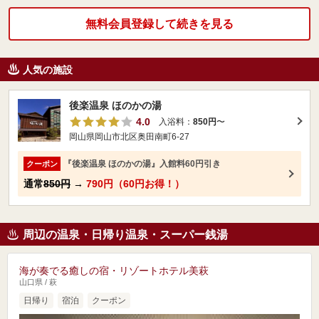
無料会員登録して続きを見る
人気の施設
後楽温泉 ほのかの湯
4.0
入浴料：
850円
〜
岡山県岡山市北区奥田南町6-27
『後楽温泉 ほのかの湯』入館料60円引き
クーポン
通常
850円
→
790円（60円お得！）
周辺の温泉・日帰り温泉・スーパー銭湯
海が奏でる癒しの宿・リゾートホテル美萩
山口県 / 萩
日帰り
宿泊
クーポン