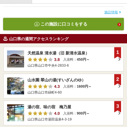
施設情報
この施設に口コミをする
山口県の週間アクセスランキング
1
天然温泉 清水湯（旧 新清水温泉）
3.8
入浴料：
450円～
山口県山口市中央4-2833-6
2
山水園 翠山の湯(すいざんのゆ）
4.3
入浴料：
1600円～
山口県山口市緑町4-60
3
湯の宿、味の宿 梅乃屋
4.0
入浴料：
900円～
山口県山口市湯田温泉4-3-19