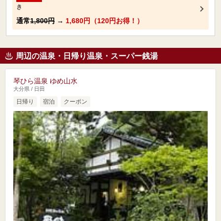
き
通常
1,800円
→
1,680円（120円お得！）
周辺の温泉・日帰り温泉・スーパー銭湯
琴ひら温泉 ゆめ山水
大分県 / 日田
日帰り
宿泊
クーポン