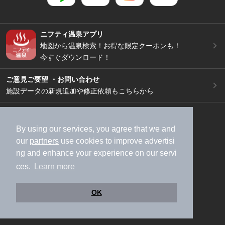
ニフティ温泉アプリ
地図から温泉検索！お得な限定クーポンも！
今すぐダウンロード！
ご意見ご要望 ・お問い合わせ
施設データの新規追加や修正依頼もこちらから
スマートフォン
/
PC
加盟店募集（資料請求）
広告出稿のご案内
By using our services, you agree that we and
our
partners
use cookies to improve advertisi
利用規約
ライフスタイルMEMBERS+規約
ng and enhance your experience on our servi
特定商取引法に基づく表記
ヘルプ
採用情報
ces.
Learn more
運営会社
個人情報保護ポリシー
©NIFTY Lifestyle Co., Ltd.
OK