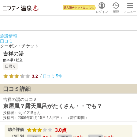
購入済チケットはこちら
ログイン
履歴
メニュー
施設情報
口コミ
クーポン・チケット
吉祥の湯
熊本県 / 杖立
日帰り
3.2
/
口コミ 5件
口コミ詳細
吉祥の湯の口コミ
東屋風？露天風呂がたくさん・・でも？
投稿者：sige1215さん
投稿日：2006年01月15日 / 入浴日： - / 滞在時間： -
総合評価
3.0点
項目別