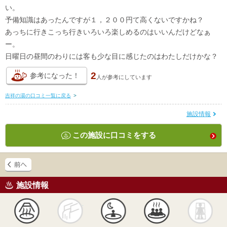
い。
予備知識はあったんですが１，２００円て高くないですかね？
あっちに行きこっち行きいろいろ楽しめるのはいいんだけどなぁ
ー。
日曜日の昼間のわりには客も少な目に感じたのはわたしだけかな？
2
参考になった！
人が
参考にしています
吉祥の湯の口コミ一覧に戻る
>
施設情報
この施設に口コミをする
施設情報
天然
かけ流し
露天風呂
貸切風呂
岩