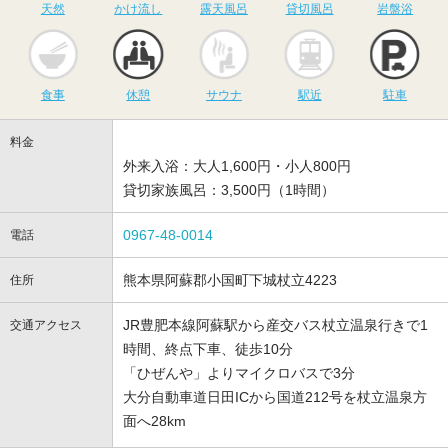
天然
かけ流し
露天風呂
貸切風呂
岩盤浴
食事
休憩
サウナ
駅近
駐
食事
休憩
サウナ
駅近
駐車
料金
外来入浴：大人1,600円・小人800円
貸切家族風呂：3,500円（1時間）
0967-48-0014
電話
熊本県阿蘇郡小国町下城杖立4223
住所
JR豊肥本線阿蘇駅から産交バス杖立温泉行きで1
交通アクセス
時間、終点下車、徒歩10分
「ひぜんや」よりマイクロバスで3分
大分自動車道日田ICから国道212号を杖立温泉方
面へ28km