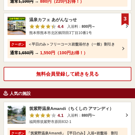
通常
1,100円
→
880円（220円お得！）
3
温泉カフェ あがんなっせ
4.4
入浴料：
800円～
熊本県熊本市北区鶴羽田3丁目10番1号
＜平日のみ＞フリーコース岩盤浴付き（一般）割引き
クーポン
通常
1,650円
→
1,550円（100円お得！）
無料会員登録して続きを見る
人気の施設
筑紫野温泉Amandi（ちくしの アマンディ）
4.1
入浴料：
880円
〜
福岡県筑紫野市原田832-1
「筑紫野温泉Amandi」【平日のみ】入浴+岩盤浴 割引
クーポン