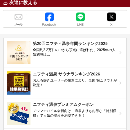
友達に教える
メール
Facebook
LINE
X
第20回ニフティ温泉年間ランキング2025
全国約2.2万件の中から頂点に選ばれた、2025年の人
気施設は…
ニフティ温泉 サウナランキング2026
おふろ好きユーザーの投票により、全国No.1サウナが
決定！
ニフティ温泉プレミアムクーポン
ノジマモバイル会員向け 通常よりもお得な「特別価
格」で人気の温泉を満喫できる！