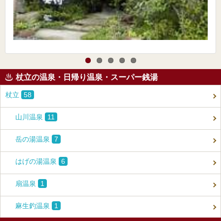
杖立の温泉・日帰り温泉・スーパー銭湯
杖立
58
山川温泉
11
岳の湯温泉
7
はげの湯温泉
6
扇温泉
1
麻生釣温泉
1