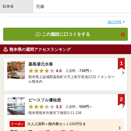
完備
駐車場
施設情報
この施設に口コミをする
熊本県の週間アクセスランキング
1
嘉島湯元水春
4.0
入浴料：
730円～
熊本県上益城郡嘉島町大字上島字長池2232 イオンモー
ル熊本内
2
ピースフル優祐悠
3.3
入浴料：
550円～
熊本県熊本市東区下南部3-11-136
大人入浴料＋館内着セット220円引き
クーポン