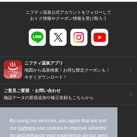
ニフティ温泉公式アカウントをフォローして
おトク情報やクーポン情報を受け取ろう
ニフティ温泉アプリ
地図から温泉検索！お得な限定クーポンも！
今すぐダウンロード！
ご意見ご要望 ・お問い合わせ
施設データの新規追加や修正依頼もこちらから
スマートフォン
/
PC
加盟店募集（資料請求）
広告出稿のご案内
By using our services, you agree that we and
our
partners
use cookies to improve advertisi
利用規約
ライフスタイルMEMBERS+規約
ng and enhance your experience on our servi