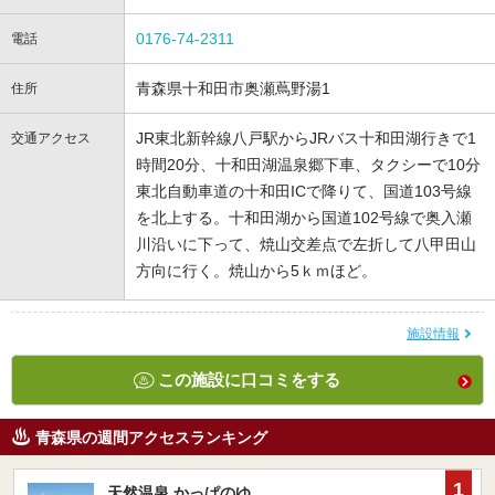
0176-74-2311
電話
青森県十和田市奥瀬蔦野湯1
住所
JR東北新幹線八戸駅からJRバス十和田湖行きで1
交通アクセス
時間20分、十和田湖温泉郷下車、タクシーで10分
東北自動車道の十和田ICで降りて、国道103号線
を北上する。十和田湖から国道102号線で奥入瀬
川沿いに下って、焼山交差点で左折して八甲田山
方向に行く。焼山から5ｋｍほど。
施設情報
この施設に口コミをする
青森県の週間アクセスランキング
1
天然温泉 かっぱのゆ