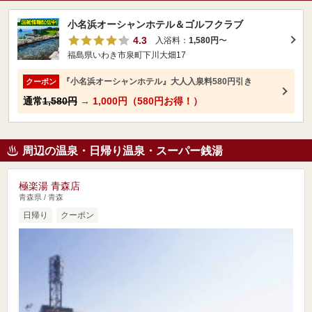
小名浜オーシャンホテル＆ゴルフクラブ
4.3
入浴料：
1,580円
〜
福島県いわき市泉町下川大畑17
『小名浜オーシャンホテル』大人入泉料580円引き
クーポン
通常
1,580円
→
1,000円（580円お得！）
周辺の温泉・日帰り温泉・スーパー銭湯
極楽湯 青森店
青森県 / 青森
日帰り
クーポン