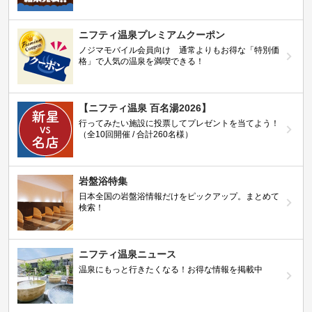
ニフティ温泉プレミアムクーポン
ノジマモバイル会員向け 通常よりもお得な「特別価
格」で人気の温泉を満喫できる！
【ニフティ温泉 百名湯2026】
行ってみたい施設に投票してプレゼントを当てよう！
（全10回開催 / 合計260名様）
岩盤浴特集
日本全国の岩盤浴情報だけをピックアップ。まとめて
検索！
ニフティ温泉ニュース
温泉にもっと行きたくなる！お得な情報を掲載中