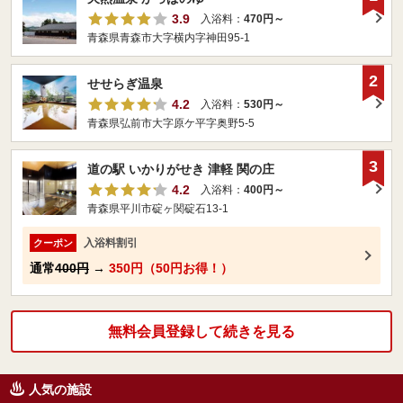
3.9
入浴料：
470円～
青森県青森市大字横内字神田95-1
2
せせらぎ温泉
4.2
入浴料：
530円～
青森県弘前市大字原ケ平字奥野5-5
3
道の駅 いかりがせき 津軽 関の庄
4.2
入浴料：
400円～
青森県平川市碇ヶ関碇石13-1
入浴料割引
クーポン
通常
400円
→
350円（50円お得！）
無料会員登録して続きを見る
人気の施設