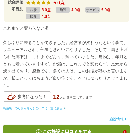
総合評価
5.0点
項目別
5.0点
4.0点
5.0点
お湯
施設
サービス
4.0点
飲食
これまでと変わらない湯
久しぶりに来ることができました。経営者が変わったという事で、
リニューアルされ、部屋もきれいになりました。そして、磨き上げ
られた廊下は、これまでどおり、輝いていました。建物は、年月と
ともに老いていきますが、お湯は、これまでと変わらず、足元から
湧き出ており、感激です。多くの人は、このお湯が熱いと言います
が、私にとってはちょうど良い位です。本当にゆったりとできまし
た。
12
参考になった！
人が
参考にしています
蔦温泉（つたおんせん）の口コミ一覧に戻る
>
施設情報
この施設に口コミをする