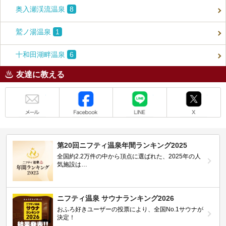
奥入瀬渓流温泉
8
鷲ノ湯温泉
1
十和田湖畔温泉
6
友達に教える
メール
Facebook
LINE
X
第20回ニフティ温泉年間ランキング2025
全国約2.2万件の中から頂点に選ばれた、2025年の人
気施設は…
ニフティ温泉 サウナランキング2026
おふろ好きユーザーの投票により、全国No.1サウナが
決定！