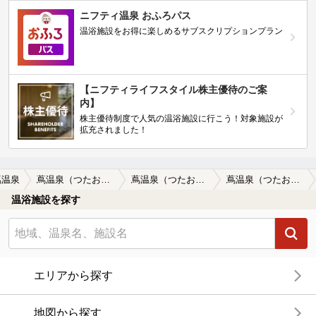
ニフティ温泉 おふろパス
温浴施設をお得に楽しめるサブスクリプションプラン
【ニフティライフスタイル株主優待のご案
内】
株主優待制度で人気の温浴施設に行こう！対象施設が
拡充されました！
蔦温泉
蔦温泉（つたおんせん）
蔦温泉（つたおんせん）の口コミ一覧
蔦温泉（つたおんせん）の口コミ これまでと変わらない湯 …
温浴施設を探す
エリアから探す
地図から探す