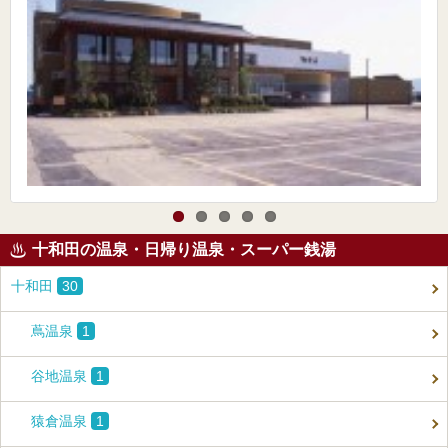
十和田の温泉・日帰り温泉・スーパー銭湯
十和田
30
蔦温泉
1
谷地温泉
1
猿倉温泉
1