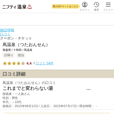
購入済チケットはこちら
ログイン
履歴
メニュー
施設情報
口コミ
クーポン・チケット
蔦温泉（つたおんせん）
青森県 / 十和田 / 蔦温泉
日帰り
宿泊
4.4
/
口コミ 54件
口コミ詳細
蔦温泉（つたおんせん）の口コミ
これまでと変わらない湯 …
投稿者：一人旅さん
性別：男性
年代：～10代
投稿日：2015年08月12日 / 入浴日： 2015年07月17日 / 滞在時間： -