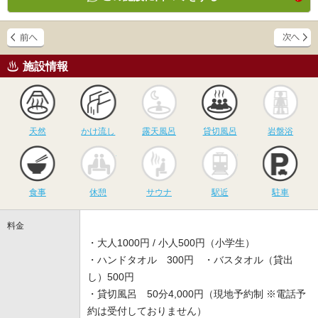
施設情報
天然
かけ流し
露天風呂
貸切風呂
岩
天然
かけ流し
露天風呂
貸切風呂
岩盤浴
食事
休憩
サウナ
駅近
駐
食事
休憩
サウナ
駅近
駐車
料金
・大人1000円 / 小人500円（小学生）
・ハンドタオル 300円 ・バスタオル（貸出
し）500円
・貸切風呂 50分4,000円（現地予約制 ※電話予
約は受付しておりません）