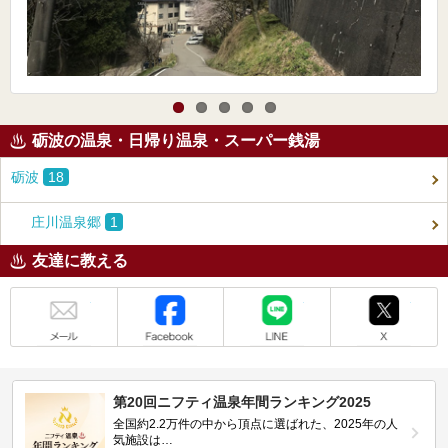
砺波の温泉・日帰り温泉・スーパー銭湯
砺波
18
庄川温泉郷
1
友達に教える
メール
Facebook
LINE
X
第20回ニフティ温泉年間ランキング2025
全国約2.2万件の中から頂点に選ばれた、2025年の人
気施設は…