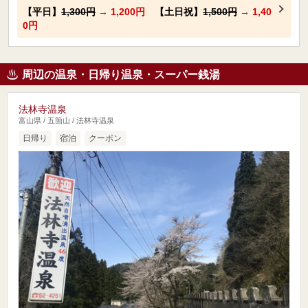
【平日】
1,300円
→
1,200円
【土日祝】
1,500円
→
1,40
0円
周辺の温泉・日帰り温泉・スーパー銭湯
法林寺温泉
富山県 / 五箇山 / 法林寺温泉
日帰り
宿泊
クーポン