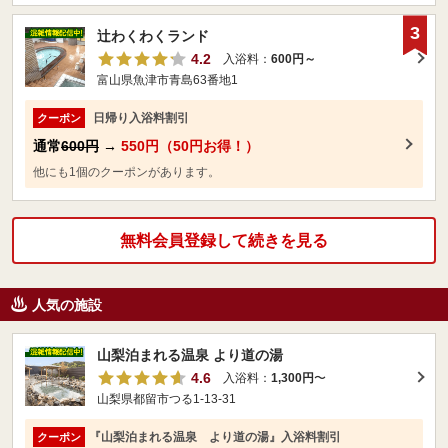
3
辻わくわくランド
4.2
入浴料：
600円～
富山県魚津市青島63番地1
日帰り入浴料割引
クーポン
通常
600円
→
550円（50円お得！）
他にも1個のクーポンがあります。
無料会員登録して続きを見る
人気の施設
山梨泊まれる温泉 より道の湯
4.6
入浴料：
1,300円
〜
山梨県都留市つる1-13-31
『山梨泊まれる温泉 より道の湯』入浴料割引
クーポン