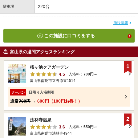
220台
駐車場
施設情報
この施設に口コミをする
富山県の週間アクセスランキング
1
桜ヶ池クアガーデン
4.5
入浴料：
700円～
富山県南砺市立野原東1514
日帰り入浴割引
クーポン
通常
700円
→
600円（100円お得！）
2
法林寺温泉
3.6
入浴料：
550円～
富山県南砺市法林寺4944