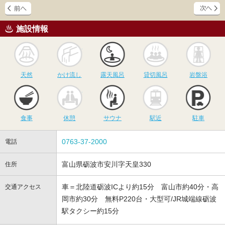
施設情報
天然
かけ流し
露天風呂
貸切風呂
岩
天然
かけ流し
露天風呂
貸切風呂
岩盤浴
食事
休憩
サウナ
駅近
駐
食事
休憩
サウナ
駅近
駐車
0763-37-2000
電話
富山県砺波市安川字天皇330
住所
車＝北陸道砺波ICより約15分 富山市約40分・高
交通アクセス
岡市約30分 無料P220台・大型可/JR城端線砺波
駅タクシー約15分