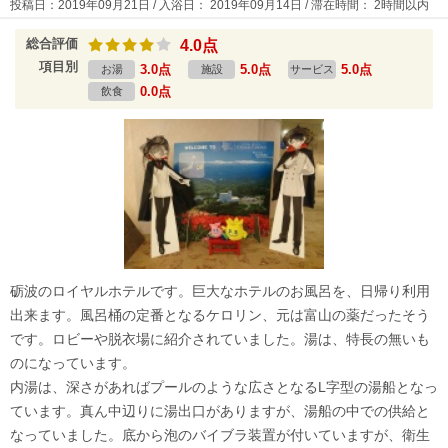
投稿日：2019年09月21日 / 入浴日： 2019年09月14日 / 滞在時間： 2時間以内
総合評価
4.0点
項目別
3.0点
5.0点
5.0点
お湯
施設
サービス
0.0点
飲食
砺波のロイヤルホテルです。巨大なホテルのお風呂を、日帰り利用
出来ます。風呂桶の定番となるケロリン、元は富山の薬だったそう
です。ロビーや脱衣場に紹介されていました。湯は、特長の無いも
のになっています。
内湯は、深さがあればプールのような広さとなるL字型の湯船となっ
ています。真ん中辺りに湯出口がありますが、湯船の中での供給と
なっていました。底から泡のバイブラ装置が付いていますが、衛生