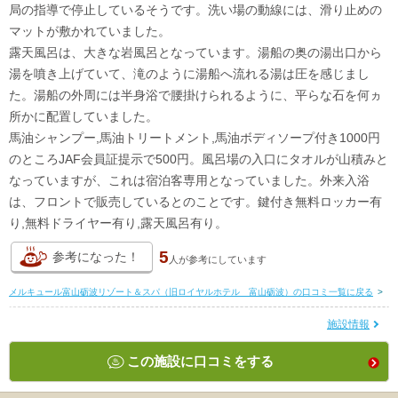
局の指導で停止しているそうです。洗い場の動線には、滑り止めの
マットが敷かれていました。
露天風呂は、大きな岩風呂となっています。湯船の奥の湯出口から
湯を噴き上げていて、滝のように湯船へ流れる湯は圧を感じまし
た。湯船の外周には半身浴で腰掛けられるように、平らな石を何ヵ
所かに配置していました。
馬油シャンプー,馬油トリートメント,馬油ボディソープ付き1000円
のところJAF会員証提示で500円。風呂場の入口にタオルが山積みと
なっていますが、これは宿泊客専用となっていました。外来入浴
は、フロントで販売しているとのことです。鍵付き無料ロッカー有
り,無料ドライヤー有り,露天風呂有り。
5
参考になった！
人が
参考にしています
メルキュール富山砺波リゾート＆スパ（旧ロイヤルホテル 富山砺波）の口コミ一覧に戻る
>
施設情報
この施設に口コミをする