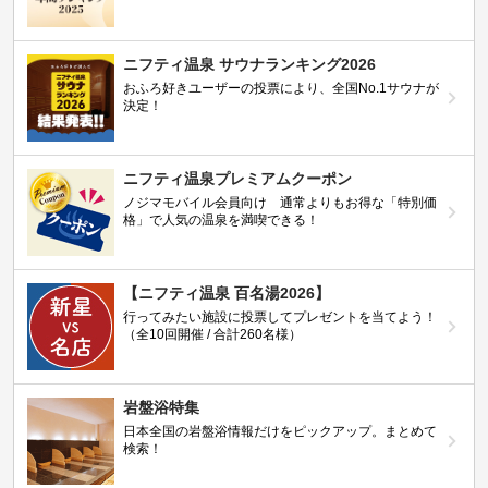
ニフティ温泉 サウナランキング2026
おふろ好きユーザーの投票により、全国No.1サウナが
決定！
ニフティ温泉プレミアムクーポン
ノジマモバイル会員向け 通常よりもお得な「特別価
格」で人気の温泉を満喫できる！
【ニフティ温泉 百名湯2026】
行ってみたい施設に投票してプレゼントを当てよう！
（全10回開催 / 合計260名様）
岩盤浴特集
日本全国の岩盤浴情報だけをピックアップ。まとめて
検索！