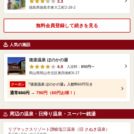
3.3
徳島県徳島市東大工町2-28-2
無料会員登録して続きを見る
人気の施設
後楽温泉 ほのかの湯
4.0
入浴料：
850円
〜
岡山県岡山市北区奥田南町6-27
『後楽温泉 ほのかの湯』入館料60円引き
クーポン
通常
850円
→
790円（60円お得！）
周辺の温泉・日帰り温泉・スーパー銭湯
リブマックスリゾート讃岐塩江温泉（旧 さぬき温泉）
香川県 / 高松 / 塩江温泉郷