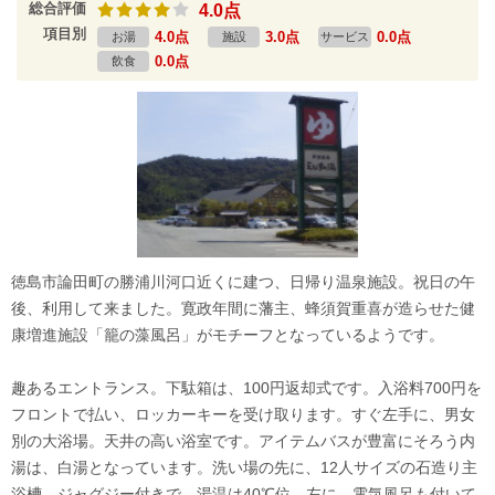
総合評価
4.0点
項目別
4.0点
3.0点
0.0点
お湯
施設
サービス
0.0点
飲食
徳島市論田町の勝浦川河口近くに建つ、日帰り温泉施設。祝日の午
後、利用して来ました。寛政年間に藩主、蜂須賀重喜が造らせた健
康増進施設「籠の藻風呂」がモチーフとなっているようです。
趣あるエントランス。下駄箱は、100円返却式です。入浴料700円を
フロントで払い、ロッカーキーを受け取ります。すぐ左手に、男女
別の大浴場。天井の高い浴室です。アイテムバスが豊富にそろう内
湯は、白湯となっています。洗い場の先に、12人サイズの石造り主
浴槽。ジャグジー付きで、湯温は40℃位。左に、電気風呂も付いて