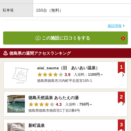
150台（無料）
駐車場
施設情報
この施設に口コミをする
徳島県の週間アクセスランキング
1
aiai_sauna（旧 あいあい温泉）
3.9
入浴料：
1100円～
徳島県徳島市川内町平石若宮185-1
2
徳島天然温泉 あらたえの湯
4.3
入浴料：
750円～
徳島県徳島市南田宮1丁目2番8号
3
新町温泉