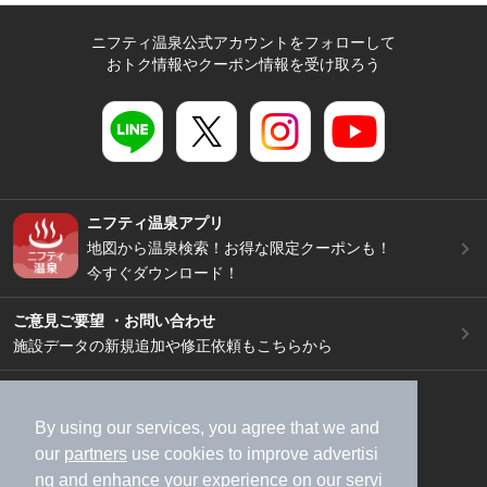
ニフティ温泉公式アカウントをフォローして
おトク情報やクーポン情報を受け取ろう
ニフティ温泉アプリ
地図から温泉検索！お得な限定クーポンも！
今すぐダウンロード！
ご意見ご要望 ・お問い合わせ
施設データの新規追加や修正依頼もこちらから
スマートフォン
/
PC
加盟店募集（資料請求）
広告出稿のご案内
By using our services, you agree that we and
our
partners
use cookies to improve advertisi
利用規約
ライフスタイルMEMBERS+規約
ng and enhance your experience on our servi
特定商取引法に基づく表記
ヘルプ
採用情報