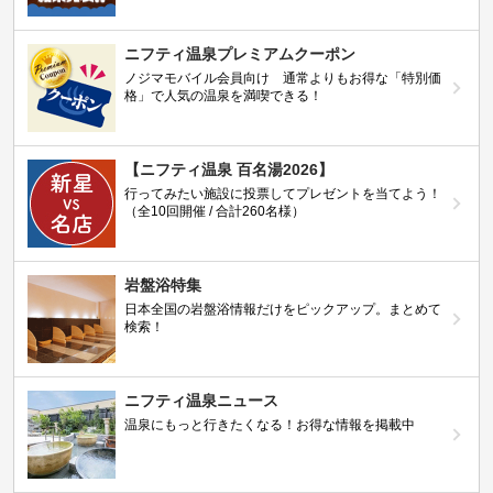
ニフティ温泉プレミアムクーポン
ノジマモバイル会員向け 通常よりもお得な「特別価
格」で人気の温泉を満喫できる！
【ニフティ温泉 百名湯2026】
行ってみたい施設に投票してプレゼントを当てよう！
（全10回開催 / 合計260名様）
岩盤浴特集
日本全国の岩盤浴情報だけをピックアップ。まとめて
検索！
ニフティ温泉ニュース
温泉にもっと行きたくなる！お得な情報を掲載中