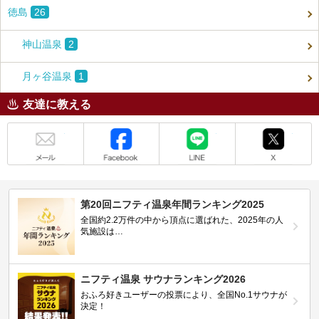
徳島
26
神山温泉
2
月ヶ谷温泉
1
友達に教える
メール
Facebook
LINE
X
第20回ニフティ温泉年間ランキング2025
全国約2.2万件の中から頂点に選ばれた、2025年の人
気施設は…
ニフティ温泉 サウナランキング2026
おふろ好きユーザーの投票により、全国No.1サウナが
決定！