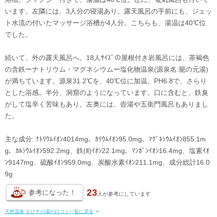
います。左隣には、3人分の寝湯あり。露天風呂の手前にも、ジェッ
ト水流の付いたマッサージ浴槽が4人分。こちらも、湯温は40℃位
でした。
続いて、外の露天風呂へ。18人ｻｲｽﾞの屋根付き岩風呂には、茶褐色
の含鉄ーナトリウム・マグネシウムー塩化物温泉(源泉名:籠の元湯)
が満ちています。源泉31.2℃を、40℃位に加温。PH6.8で、さらり
とした浴感。半分、洞窟のようになっています。口に含むと、鉄臭
がして塩辛く苦味もあり。左奥には、壺湯や五衛門風呂もありまし
た。
主な成分: ﾅﾄﾘｳﾑｲｵﾝ4014mg、ｶﾘｳﾑｲｵﾝ95.0mg、ﾏｸﾞﾈｼｳﾑｲｵﾝ855.1m
g、ｶﾙｼｳﾑｲｵﾝ592.2mg、鉄(Ⅱ)ｲｵﾝ22.1mg、ﾏﾝｶﾞﾝｲｵﾝ16.4mg、塩素ｲｵ
ﾝ9147mg、硫酸ｲｵﾝ959.0mg、炭酸水素ｲｵﾝ211.1mg、成分総計16.0
9g
23
参考になった！
人が
参考にしています
天然温泉 えびすの湯の口コミ一覧に戻る
>