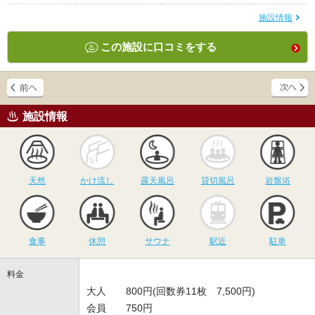
施設情報
この施設に口コミをする
施設情報
天然
かけ流し
露天風呂
貸切風呂
岩
天然
かけ流し
露天風呂
貸切風呂
岩盤浴
食事
休憩
サウナ
駅近
駐
食事
休憩
サウナ
駅近
駐車
料金
大人 800円(回数券11枚 7,500円)
会員 750円