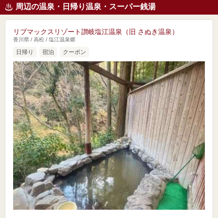
周辺の温泉・日帰り温泉・スーパー銭湯
リブマックスリゾート讃岐塩江温泉（旧 さぬき温泉）
香川県 / 高松 / 塩江温泉郷
日帰り
宿泊
クーポン