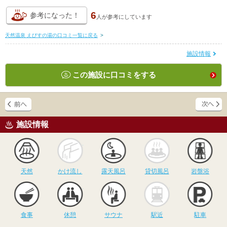
6
参考になった！
人が
参考にしています
天然温泉 えびすの湯の口コミ一覧に戻る
>
施設情報
この施設に口コミをする
施設情報
天然
かけ流し
露天風呂
貸切風呂
岩
天然
かけ流し
露天風呂
貸切風呂
岩盤浴
食事
休憩
サウナ
駅近
駐
食事
休憩
サウナ
駅近
駐車