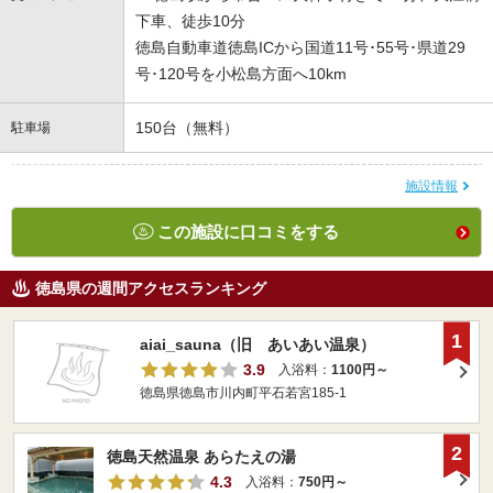
下車、徒歩10分
徳島自動車道徳島ICから国道11号･55号･県道29
号･120号を小松島方面へ10km
150台（無料）
駐車場
施設情報
この施設に口コミをする
徳島県の週間アクセスランキング
1
aiai_sauna（旧 あいあい温泉）
3.9
入浴料：
1100円～
徳島県徳島市川内町平石若宮185-1
2
徳島天然温泉 あらたえの湯
4.3
入浴料：
750円～