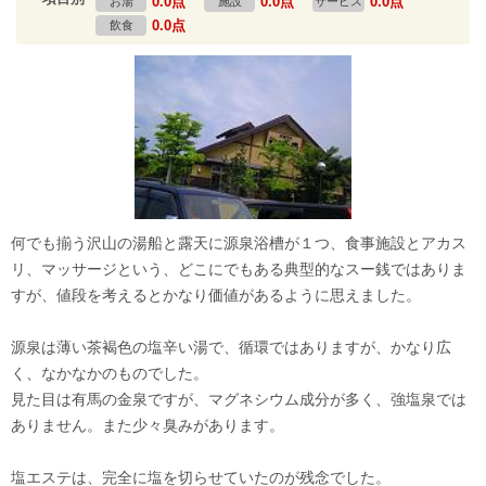
0.0点
0.0点
0.0点
お湯
施設
サービス
0.0点
飲食
何でも揃う沢山の湯船と露天に源泉浴槽が１つ、食事施設とアカス
リ、マッサージという、どこにでもある典型的なスー銭ではありま
すが、値段を考えるとかなり価値があるように思えました。
源泉は薄い茶褐色の塩辛い湯で、循環ではありますが、かなり広
く、なかなかのものでした。
見た目は有馬の金泉ですが、マグネシウム成分が多く、強塩泉では
ありません。また少々臭みがあります。
塩エステは、完全に塩を切らせていたのが残念でした。