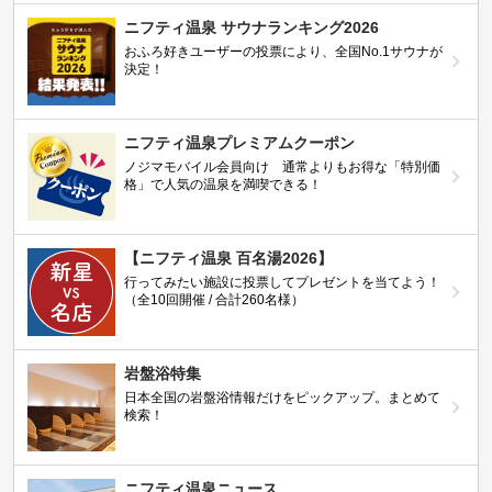
ニフティ温泉 サウナランキング2026
おふろ好きユーザーの投票により、全国No.1サウナが
決定！
ニフティ温泉プレミアムクーポン
ノジマモバイル会員向け 通常よりもお得な「特別価
格」で人気の温泉を満喫できる！
【ニフティ温泉 百名湯2026】
行ってみたい施設に投票してプレゼントを当てよう！
（全10回開催 / 合計260名様）
岩盤浴特集
日本全国の岩盤浴情報だけをピックアップ。まとめて
検索！
ニフティ温泉ニュース