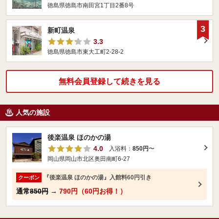
徳島県徳島市南田宮1丁目2番8号
3
新町温泉
3.3
徳島県徳島市東大工町2-28-2
無料会員登録して続きを見る
人気の施設
後楽温泉 ほのかの湯
4.0
入浴料：
850円
〜
岡山県岡山市北区奥田南町6-27
『後楽温泉 ほのかの湯』入館料60円引き
クーポン
通常
850円
→
790円（60円お得！）