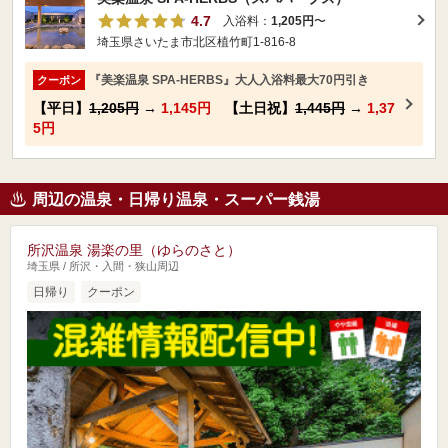
4.7
入浴料：
1,205円
〜
埼玉県さいたま市北区植竹町1-816-8
『美楽温泉 SPA-HERBS』大人入浴料最大70円引き
クーポン
【平日】
1,205円
→
1,145円
【土日祝】
1,445円
→
1,37
5円
周辺の温泉・日帰り温泉・スーパー銭湯
所沢温泉 湯楽の里（ゆらのさと）
埼玉県 / 所沢・入間・狭山周辺
日帰り
クーポン