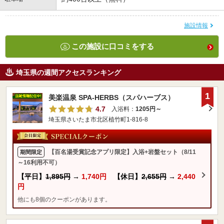
施設情報
この施設に口コミをする
埼玉県の週間アクセスランキング
1
美楽温泉 SPA-HERBS（スパハーブス）
4.7
入浴料：
1205円～
埼玉県さいたま市北区植竹町1-816-8
【百名湯受賞記念アプリ限定】入浴+岩盤セット（8/11
期間限定
～16利用不可）
【平日】
1,895円
→
1,740円
【休日】
2,655円
→
2,440
円
他にも8個のクーポンがあります。