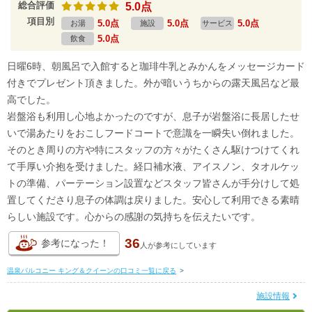
総合評価
5.0点
項目別
5.0点
5.0点
5.0点
お湯
施設
サービス
5.0点
飲食
日曜6時、朝風呂で入館すると珈琲牛乳とみかんをメッセージカード
付きでプレゼント頂きました。外が暗いうちからの露天風呂など最
高でした。
岩盤浴も利用し心地よかったのですが、息子が岩盤浴に長居したせ
いで湯あたりをおこしフードコートで意識を一瞬失い倒れました。
そのとき周りの方や特にスタッフの方々がたくさん駆けつけてくれ
て手厚い介抱を受けました。経口補水液、アイスノン、タオルケッ
トの準備、パーテーション設置などスタッフ皆さんが手分けして処
置してくださり息子の体調は戻りました。安心して利用できる素晴
らしい施設です。心からの感謝の気持ちを伝えたいです。
36
参考になった！
人が
参考にしています
温泉バルコニー キング＆クイーンの口コミ一覧に戻る
>
施設情報