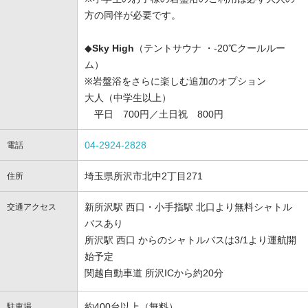
方の同伴が必要です。
◆
Sky High⁩
（テントサウナ ・-20℃クールルー
ム）
※岩盤浴をさらに楽しむ追加のオプション
大人（中学生以上）
平日 700円／土日祝 800円
04-2924-2828
電話
埼玉県所沢市北中2丁目271
住所
新所沢駅 西口・小手指駅 北口より無料シャトル
交通アクセス
バスあり
所沢駅 西口 からのシャトルバスは3/1より運航開
始予定
関越自動車道 所沢ICから約20分
約400台以上（無料）
駐車場