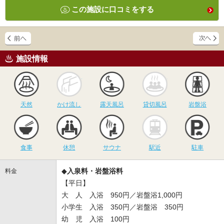
この施設に口コミをする
施設情報
天然
かけ流し
露天風呂
貸切風呂
岩
天然
かけ流し
露天風呂
貸切風呂
岩盤浴
食事
休憩
サウナ
駅近
駐
食事
休憩
サウナ
駅近
駐車
◆
入泉料・岩盤浴料
料金
【平日】
大 人 入浴 950円／岩盤浴1,000円
小学生 入浴 350円／岩盤浴 350円
幼 児 入浴 100円