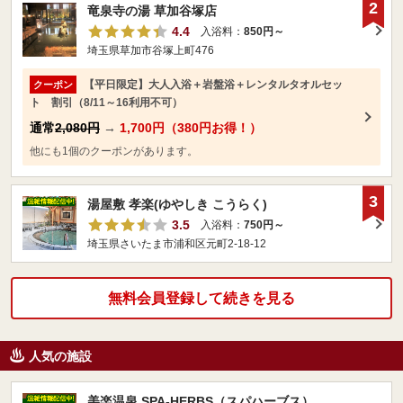
2
竜泉寺の湯 草加谷塚店
4.4
入浴料：
850円～
埼玉県草加市谷塚上町476
【平日限定】大人入浴＋岩盤浴＋レンタルタオルセッ
クーポン
ト 割引（8/11～16利用不可）
通常
2,080円
→
1,700円（380円お得！）
他にも1個のクーポンがあります。
3
湯屋敷 孝楽(ゆやしき こうらく)
3.5
入浴料：
750円～
埼玉県さいたま市浦和区元町2-18-12
無料会員登録して続きを見る
人気の施設
美楽温泉 SPA-HERBS（スパハーブス）