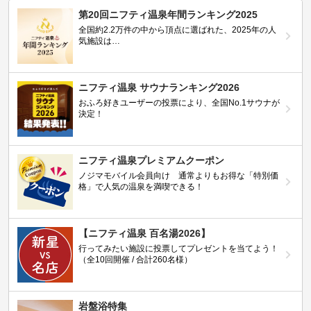
第20回ニフティ温泉年間ランキング2025
全国約2.2万件の中から頂点に選ばれた、2025年の人
気施設は…
ニフティ温泉 サウナランキング2026
おふろ好きユーザーの投票により、全国No.1サウナが
決定！
ニフティ温泉プレミアムクーポン
ノジマモバイル会員向け 通常よりもお得な「特別価
格」で人気の温泉を満喫できる！
【ニフティ温泉 百名湯2026】
行ってみたい施設に投票してプレゼントを当てよう！
（全10回開催 / 合計260名様）
岩盤浴特集