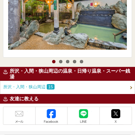
所沢・入間・狭山周辺の温泉・日帰り温泉・スーパー銭
湯
所沢・入間・狭山周辺
15
友達に教える
メール
Facebook
LINE
X