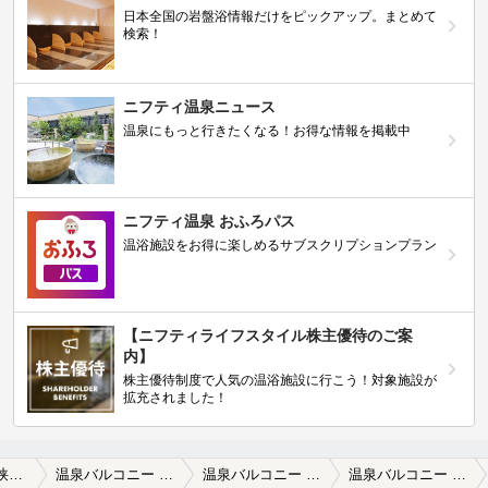
日本全国の岩盤浴情報だけをピックアップ。まとめて
検索！
ニフティ温泉ニュース
温泉にもっと行きたくなる！お得な情報を掲載中
ニフティ温泉 おふろパス
温浴施設をお得に楽しめるサブスクリプションプラン
【ニフティライフスタイル株主優待のご案
内】
株主優待制度で人気の温浴施設に行こう！対象施設が
拡充されました！
所沢・入間・狭山周辺
温泉バルコニー キング＆クイーン
温泉バルコニー キング＆クイーンの口コミ一覧
温泉バルコニー キング＆クイーンの口コミ 日曜6時、朝風呂で入館すると珈琲牛乳と…