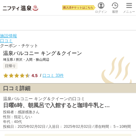
購入済チケットはこちら
ログイン
履歴
メニュー
施設情報
口コミ
クーポン・チケット
温泉バルコニー キング＆クイーン
埼玉県 / 所沢・入間・狭山周辺
日帰り
4.5
/
口コミ 33件
口コミ詳細
温泉バルコニー キング＆クイーンの口コミ
日曜6時、朝風呂で入館すると珈琲牛乳と…
投稿者：感謝感激さん
性別：指定しない
年代：40代
投稿日：2025年02月02日 / 入浴日： 2025年02月02日 / 滞在時間： 5～10時間