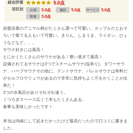
総合評価
5.0点
項目別
5.0点
5.0点
5.0点
お湯
施設
サービス
5.0点
飲食
岩盤浴着のアニマル柄がたくさん選べて可愛い。カップルだとおそ
ろいで着てる人もいて可愛い。きりん、しまうま、ライオン、ひょ
うなどなど。。。
サウナ好きには最高！
とにかくたくさんのサウナがある！整い過ぎて最高！
設備されてるサウナは3つでスチームサウナ(塩有り)、タワーサウ
ナ、ハーブサウナその他に、テントサウナ、バレルサウナは有料だ
がセルフロウリュウがあるので非常に気持ちよく汗をかくことが出
来た！
3つの水風呂がありそれぞれ違う。
くつろぎスペース広くて本もたくさんある。
食事も美味しかったです！
本当は内緒にして起きたかったけど最高だったので口コミに書きま
した。