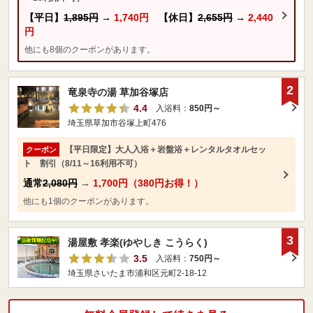
【平日】
1,895円
→
1,740円
【休日】
2,655円
→
2,440
円
他にも8個のクーポンがあります。
2
竜泉寺の湯 草加谷塚店
4.4
入浴料：
850円～
埼玉県草加市谷塚上町476
【平日限定】大人入浴＋岩盤浴＋レンタルタオルセッ
クーポン
ト 割引（8/11～16利用不可）
通常
2,080円
→
1,700円（380円お得！）
他にも1個のクーポンがあります。
3
湯屋敷 孝楽(ゆやしき こうらく)
3.5
入浴料：
750円～
埼玉県さいたま市浦和区元町2-18-12