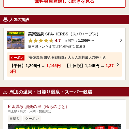
無料会員登録して続きを見る
人気の施設
美楽温泉 SPA-HERBS（スパハーブス）
4.7
入浴料：
1,205円
〜
埼玉県さいたま市北区植竹町1-816-8
『美楽温泉 SPA-HERBS』大人入浴料最大70円引き
クーポン
【平日】
1,205円
→
1,145円
【土日祝】
1,445円
→
1,37
5円
周辺の温泉・日帰り温泉・スーパー銭湯
所沢温泉 湯楽の里（ゆらのさと）
埼玉県 / 所沢・入間・狭山周辺
日帰り
クーポン