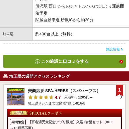
所沢駅 西口 からのシャトルバスは3/1より運航開
始予定
関越自動車道 所沢ICから約20分
約400台以上（無料）
駐車場
施設情報
この施設に口コミをする
埼玉県の週間アクセスランキング
1
美楽温泉 SPA-HERBS（スパハーブス）
4.7
入浴料：
1205円～
埼玉県さいたま市北区植竹町1-816-8
【百名湯受賞記念アプリ限定】入浴+岩盤セット（8/11
期間限定
～16利用不可）