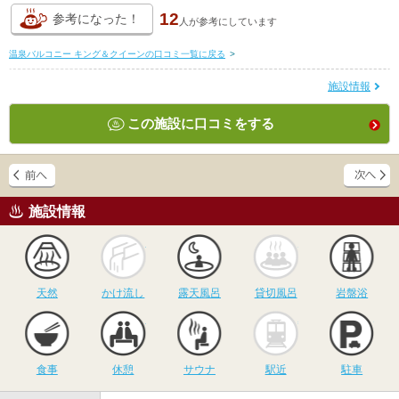
12
参考になった！
人が
参考にしています
温泉バルコニー キング＆クイーンの口コミ一覧に戻る
>
施設情報
この施設に口コミをする
施設情報
天然
かけ流し
露天風呂
貸切風呂
岩
天然
かけ流し
露天風呂
貸切風呂
岩盤浴
食事
休憩
サウナ
駅近
駐
食事
休憩
サウナ
駅近
駐車