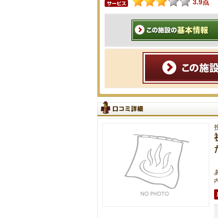
3.9点
内