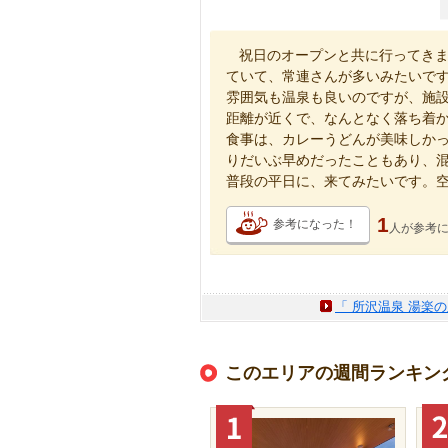
祝日のオープンと共に行ってき
ていて、常連さんが多いみたいで
雰囲気も温泉も良いのですが、施
距離が近くで、なんとなく落ち着
食事は、カレーうどんが美味しか
りだいぶ早めだったこともあり、
普段の平日に、来てみたいです。
1
参考になった！
人が
参考
「 所沢温泉 湯楽
このエリアの週間ランキン