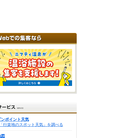
ピンポイント天気
「行楽地のスポット天気」を調べる
地図