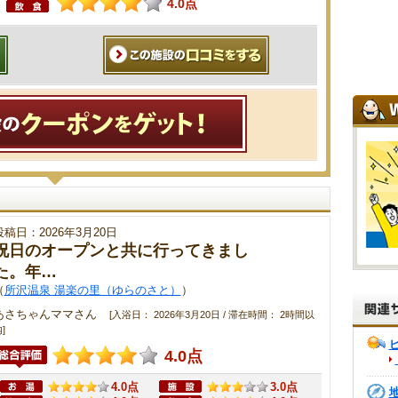
4.0点
投稿日：2026年3月20日
祝日のオープンと共に行ってきまし
た。年…
（
所沢温泉 湯楽の里（ゆらのさと）
）
あさちゃんママさん
[入浴日： 2026年3月20日 / 滞在時間： 2時間以
]
4.0点
4.0点
3.0点