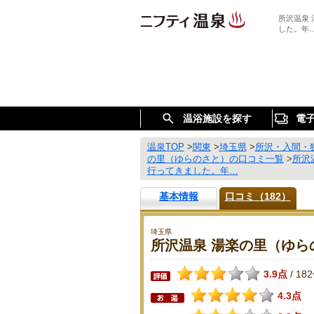
所沢温泉
した。年
温浴施設を探す
電
温泉TOP
>
関東
>
埼玉県
>
所沢・入間・
の里（ゆらのさと）の口コミ一覧
>
所沢
行ってきました。年…
基本情報
口コミ（182）
埼玉県
所沢温泉 湯楽の里（ゆら
3.9点
18
/
4.3点