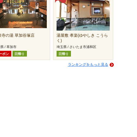
泉寺の湯 草加谷塚店
湯屋敷 孝楽(ゆやしき こうら
く)
県 / 草加市
埼玉県 / さいたま市浦和区
ーポン
日帰り
日帰り
ランキングをもっと見る