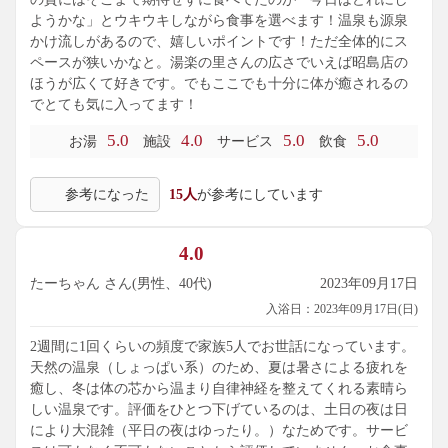
ようかな」とウキウキしながら食事を選べます！温泉も源泉
かけ流しがあるので、嬉しいポイントです！ただ全体的にス
ペースが狭いかなと。湯楽の里さんの広さでいえば昭島店の
ほうが広くて好きです。でもここでも十分に体が癒されるの
でとても気に入ってます！
5.0
4.0
5.0
5.0
お湯
施設
サービス
飲食
参考になった
15人
が参考にしています
4.0
たーちゃん さん(男性、40代)
2023年09月17日
入浴日：2023年09月17日(日)
2週間に1回くらいの頻度で家族5人でお世話になっています。
天然の温泉（しょっぱい系）のため、夏は暑さによる疲れを
癒し、冬は体の芯から温まり自律神経を整えてくれる素晴ら
しい温泉です。評価をひとつ下げているのは、土日の夜は日
により大混雑（平日の夜はゆったり。）なためです。サービ