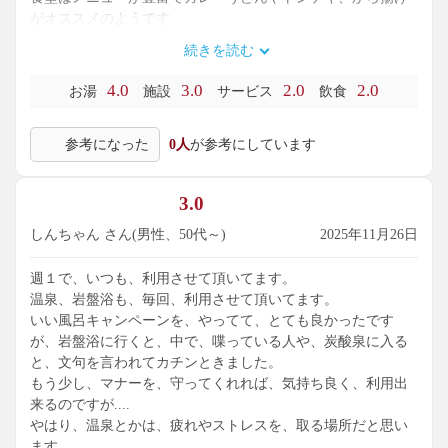
がオススメのようです
キャンペーン中に回数券を購入すれば、1回あたり700円ほど
続きを読む
で入館できます
深夜1時まで営業しているので、仕事帰りに利用する人も多い
4.0
3.0
2.0
2.0
お湯
施設
サービス
飲食
です
ただ、ど田舎にあるので車での来場は必須です
参考になった
0人
が参考にしています
3.0
しんちゃん さん(男性、50代～)
2025年11月26日
週１で、いつも、利用させて頂いてます。
温泉、岩盤浴も、毎回、利用させて頂いてます。
いい風呂キャンペーンを、やってて、とても良かったです
が、岩盤浴に行くと、中で、喋っている人や、炭酸泉に入る
と、文句を言われてカチンときました。
もう少し、マナーを、守ってくれれば、気持ち良く、利用出
来るのですが....
やはり、温泉とかは、疲れやストレスを、取る場所だと思い
ます。