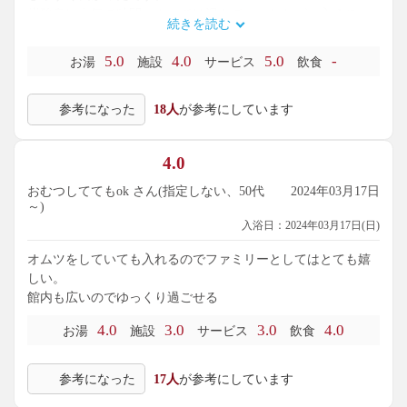
炭酸泉は人気で時間によっては混んでいましたが、入るスペ
続きを読む
ースはありました。
本日の目当ての岩盤浴では、ヒーリングミュージックが流
5.0
4.0
5.0
-
お湯
施設
サービス
飲食
れ、アロマも漂い、高齢２人組みが来るまではとても快適で
した。
参考になった
18人
が参考にしています
脱衣所から直接階段で上がれるため動線も良く、休憩所に冷
水機があり水分補給もバッチリでした。
ただ、岩盤浴の休憩所にはイスとテーブルしかなかったの
4.0
で、のんびり過ごす感じではなかったです。
横になれるスペースもあればもっと良かったと思います。
おむつしててもok さん(指定しない、50代
2024年03月17日
それから、脱衣所のパウダールームが冷房強めでとてもあり
～)
がたかったです。
入浴日：2024年03月17日(日)
温泉は湯上がりにまた汗をかきながらドライヤーをかけるも
オムツをしていても入れるのでファミリーとしてはとても嬉
のだと思っていましたが、こちらは涼しい部屋でドライヤー
しい。
をかけることができ、汗もかかず快適でした。
館内も広いのでゆっくり過ごせる
料金も安く、スタッフの感じも良かったので、また行きたい
と思います。
4.0
3.0
3.0
4.0
お湯
施設
サービス
飲食
参考になった
17人
が参考にしています