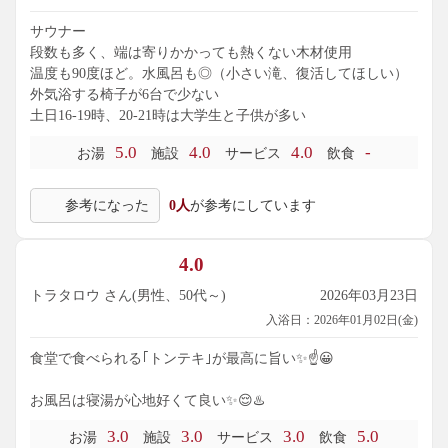
サウナー
段数も多く、端は寄りかかっても熱くない木材使用
温度も90度ほど。水風呂も◎（小さい滝、復活してほしい）
外気浴する椅子が6台で少ない
土日16-19時、20-21時は大学生と子供が多い
5.0
4.0
4.0
-
お湯
施設
サービス
飲食
参考になった
0人
が参考にしています
4.0
トラタロウ さん(男性、50代～)
2026年03月23日
入浴日：2026年01月02日(金)
食堂で食べられる｢トンテキ｣が最高に旨い✨☝️😀
お風呂は寝湯が心地好くて良い✨😌♨️
3.0
3.0
3.0
5.0
お湯
施設
サービス
飲食