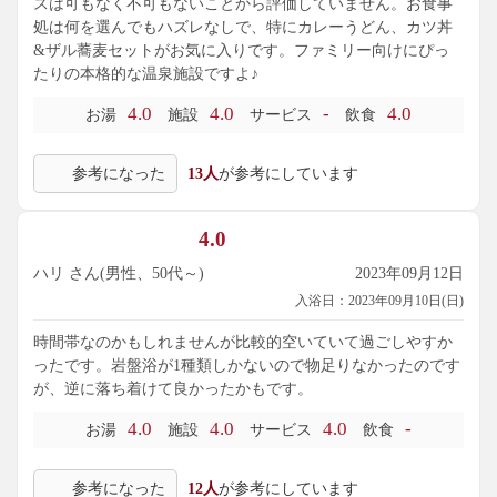
スは可もなく不可もないことから評価していません。お食事
処は何を選んでもハズレなしで、特にカレーうどん、カツ丼
&ザル蕎麦セットがお気に入りです。ファミリー向けにぴっ
たりの本格的な温泉施設ですよ♪
4.0
4.0
-
4.0
お湯
施設
サービス
飲食
参考になった
13人
が参考にしています
4.0
ハリ さん(男性、50代～)
2023年09月12日
入浴日：2023年09月10日(日)
時間帯なのかもしれませんが比較的空いていて過ごしやすか
ったです。岩盤浴が1種類しかないので物足りなかったのです
が、逆に落ち着けて良かったかもです。
4.0
4.0
4.0
-
お湯
施設
サービス
飲食
参考になった
12人
が参考にしています