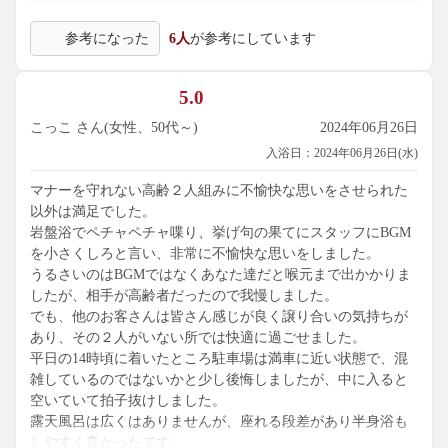
参考になった
6人
が参考にしています
5.0
こっこ さん(女性、50代～)
2024年06月26日
入浴日：2024年06月26日(水)
マナーを守れない高齢２人組みに不愉快な思いをさせられた
以外は満足でした。
岩盤浴でペチャペチャ喋り、挙げ句の果てにスタッフにBGM
を小さくしろと言い、非常に不愉快な思いをしました。
うるさいのはBGMではなくあなた達だと喉元まで出かかりま
したが、相手が高齢者だったので我慢しました。
でも、他のお客さんは皆さん感じが良く譲り合いの気持ちが
あり、その２人がいない所では快適に過ごせました。
平日の14時頃に着いたところ駐車場は満車に近い状態で、混
雑しているのではないかと少し後悔しましたが、中に入ると
空いていて拍子抜けしました。
露天風呂は広くはありませんが、座れる段差があり半身浴も
しやすく良かったです。