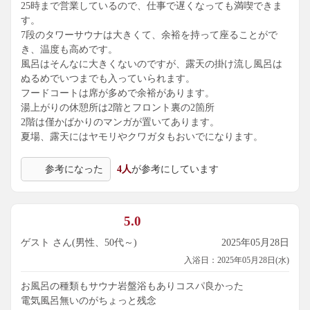
25時まで営業しているので、仕事で遅くなっても満喫できま
す。
7段のタワーサウナは大きくて、余裕を持って座ることがで
き、温度も高めです。
風呂はそんなに大きくないのですが、露天の掛け流し風呂は
ぬるめでいつまでも入っていられます。
フードコートは席が多めで余裕があります。
湯上がりの休憩所は2階とフロント裏の2箇所
2階は僅かばかりのマンガが置いてあります。
夏場、露天にはヤモリやクワガタもおいでになります。
参考になった
4人
が参考にしています
5.0
ゲスト さん(男性、50代～)
2025年05月28日
入浴日：2025年05月28日(水)
お風呂の種類もサウナ岩盤浴もありコスパ良かった
電気風呂無いのがちょっと残念