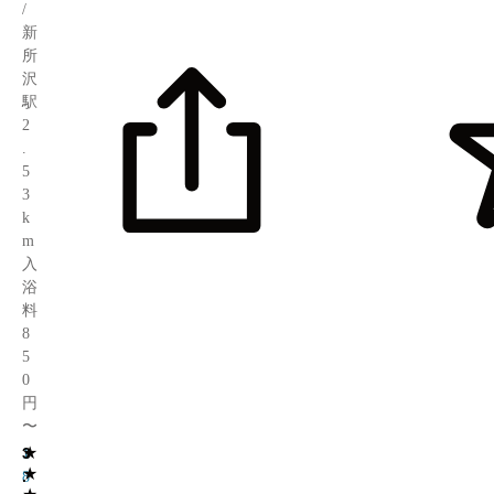
/
新
所
沢
駅
2
.
5
3
k
m
入
浴
料
8
5
0
円
〜
★
3
1
★
.
8