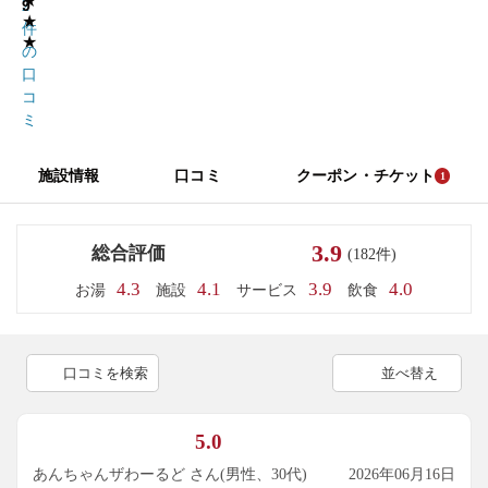
★
9
2
★
件
★
の
口
コ
ミ
施設情報
口コミ
クーポン・チケット
1
3.9
総合評価
(182件)
4.3
4.1
3.9
4.0
お湯
施設
サービス
飲食
口コミを検索
並べ替え
5.0
あんちゃんザわーるど さん(男性、30代)
2026年06月16日