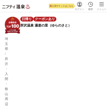
購入済チケットはこちら
ログイン
履歴
メニュー
日帰り
クーポンあり
所沢温泉 湯楽の里（ゆらのさと）
埼
玉
県
/
所
沢
・
入
間
・
狭
山
周
辺