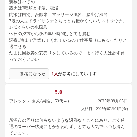
規模は小さめ
露天は2種類と坪湯、寝湯
内湯は白湯、炭酸泉、マッサージ風呂、腰掛け風呂
7段の大型ドライサウナとちっとも暖かくないミストサウナ、
17℃くらいの水風呂
休日の夕方から夜の早い時間はとても混む
深夜1時まで営業してくれているので仕事帰りにもゆったりと
過ごせる
たまに回数券の安売りをしているので、よく行く人は必ず買
っておくといい
参考になった
1人
が参考にしています
5.0
アレックス さん(男性、50代～)
2025年08月05日
入浴日：2025年07月04日(金)
所沢市の周りに何もないような辺鄙なところにあり、ごく普
通のスーパー銭湯にもかかわらず、とても人気でいつも混ん
でいます。