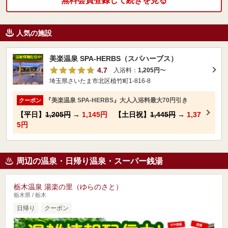
無料会員登録して続きを見る
人気の施設
美楽温泉 SPA-HERBS（スパハーブス）
4.7
入浴料：
1,205円
〜
埼玉県さいたま市北区植竹町1-816-8
『美楽温泉 SPA-HERBS』大人入浴料最大70円引き
クーポン
【平日】
1,205円
→
1,145円
【土日祝】
1,445円
→
1,37
5円
周辺の温泉・日帰り温泉・スーパー銭湯
栃木温泉 湯楽の里（ゆらのさと）
栃木県 / 栃木
日帰り
クーポン