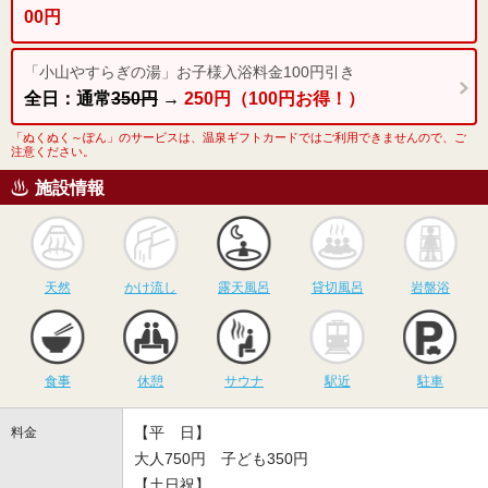
00円
「小山やすらぎの湯」お子様入浴料金100円引き
全日：通常
350円
→
250円（100円お得！）
「ぬくぬく～ぽん」のサービスは、温泉ギフトカードではご利用できませんので、ご
注意ください。
施設情報
天然
かけ流し
露天風呂
貸切風呂
岩
天然
かけ流し
露天風呂
貸切風呂
岩盤浴
食事
休憩
サウナ
駅近
駐
食事
休憩
サウナ
駅近
駐車
【平 日】
料金
大人750円 子ども350円
【土日祝】