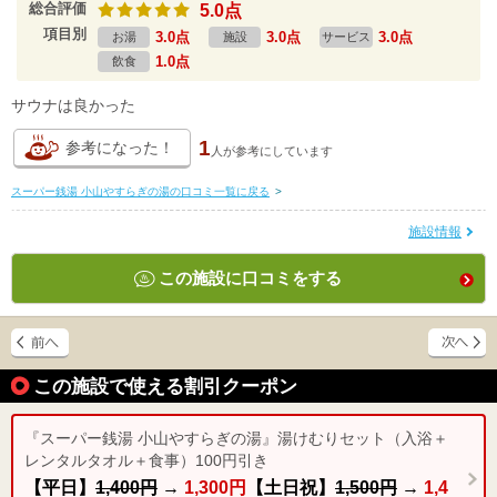
総合評価
5.0点
項目別
3.0点
3.0点
3.0点
お湯
施設
サービス
1.0点
飲食
サウナは良かった
1
参考になった！
人が
参考にしています
スーパー銭湯 小山やすらぎの湯の口コミ一覧に戻る
>
施設情報
この施設に口コミをする
この施設で使える割引クーポン
『スーパー銭湯 小山やすらぎの湯』湯けむりセット（入浴＋
レンタルタオル＋食事）100円引き
【平日】
1,400円
→
1,300円
【土日祝】
1,500円
→
1,4