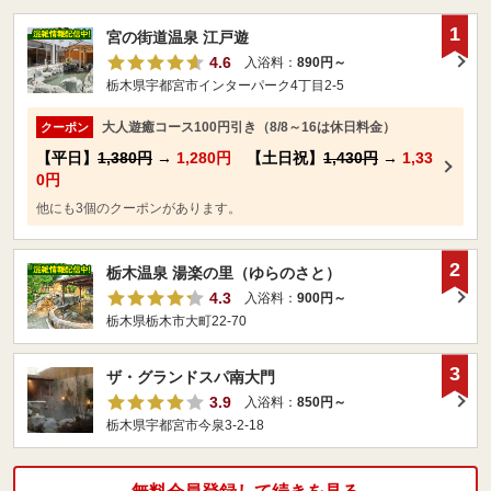
1
宮の街道温泉 江戸遊
4.6
入浴料：
890円～
栃木県宇都宮市インターパーク4丁目2-5
大人遊癒コース100円引き（8/8～16は休日料金）
クーポン
【平日】
1,380円
→
1,280円
【土日祝】
1,430円
→
1,33
0円
他にも3個のクーポンがあります。
2
栃木温泉 湯楽の里（ゆらのさと）
4.3
入浴料：
900円～
栃木県栃木市大町22-70
3
ザ・グランドスパ南大門
3.9
入浴料：
850円～
栃木県宇都宮市今泉3-2-18