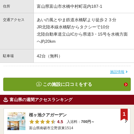
富山県富山市水橋中村町花内187-1
住所
あいの風とやま鉄道水橋駅より徒歩２３分
交通アクセス
JR北陸本線水橋駅からタクシーで10分
北陸自動車道立山ICから県道3・15号を水橋方面
へ約20km
42台（無料）
駐車場
施設情報
この施設に口コミをする
富山県の週間アクセスランキング
1
桜ヶ池クアガーデン
4.5
入浴料：
700円～
富山県南砺市立野原東1514