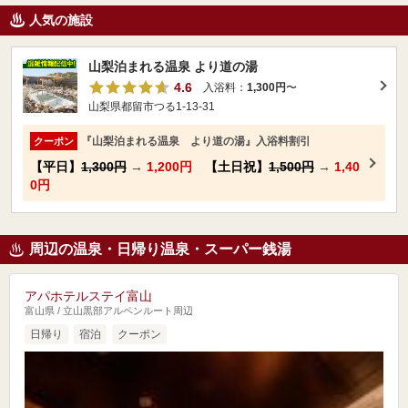
人気の施設
山梨泊まれる温泉 より道の湯
4.6
入浴料：
1,300円
〜
山梨県都留市つる1-13-31
『山梨泊まれる温泉 より道の湯』入浴料割引
クーポン
【平日】
1,300円
→
1,200円
【土日祝】
1,500円
→
1,40
0円
周辺の温泉・日帰り温泉・スーパー銭湯
アパホテルステイ富山
富山県 / 立山黒部アルペンルート周辺
日帰り
宿泊
クーポン