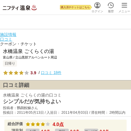
購入済チケットはこちら
ログイン
履歴
メニュー
施設情報
口コミ
クーポン・チケット
水橋温泉 ごくらくの湯
富山県 / 立山黒部アルペンルート周辺
日帰り
3.9
/
口コミ 18件
口コミ詳細
水橋温泉 ごくらくの湯の口コミ
シンプルだが気持ちよい
投稿者：鸚鵡鮟鱇さん
投稿日：2011年05月13日 / 入浴日： 2011年04月03日 / 滞在時間： 2時間以内
総合評価
4.0点
項目別