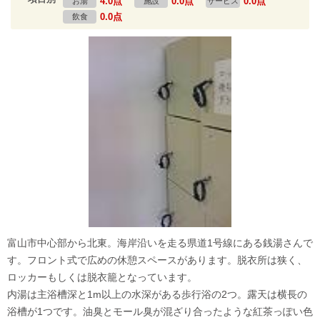
4.0点
0.0点
0.0点
お湯
施設
サービス
0.0点
飲食
富山市中心部から北東。海岸沿いを走る県道1号線にある銭湯さんで
す。フロント式で広めの休憩スペースがあります。脱衣所は狭く、
ロッカーもしくは脱衣籠となっています。
内湯は主浴槽深と1m以上の水深がある歩行浴の2つ。露天は横長の
浴槽が1つです。油臭とモール臭が混ざり合ったような紅茶っぽい色