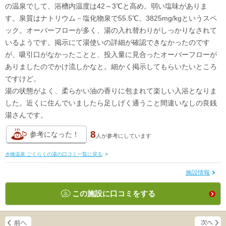
の温泉でして、浴槽内温度は42～3℃と高め。弱い塩味がありま
す。泉質はナトリウム－塩化物泉で55.5℃、3825mg/kgというスペ
ック。オーバーフローが多く、湯の入れ替わりがしっかりなされて
いるようです。掲示にて湯使いの詳細が確認できなかったのです
が、吸引口がなかったことと、投入量に見合ったオーバーフローが
ありましたのでかけ流しかなと。細かく掲示してもらいたいところ
ですけど。
湯の状態がよく、柔らかい油の香りに包まれて楽しい入浴となりま
した。近くに住んでいましたら足しげく通うこと間違いなしの良銭
湯さんです。
8
参考になった！
人が
参考にしています
水橋温泉 ごくらくの湯の口コミ一覧に戻る
>
施設情報
この施設に口コミをする