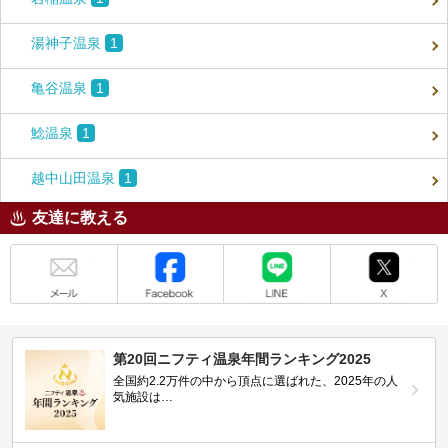
湯神子温泉
1
亀谷温泉
1
鯰温泉
1
越中山田温泉
1
友達に教える
メール
Facebook
LINE
X
第20回ニフティ温泉年間ランキング2025
全国約2.2万件の中から頂点に選ばれた、2025年の人
気施設は…