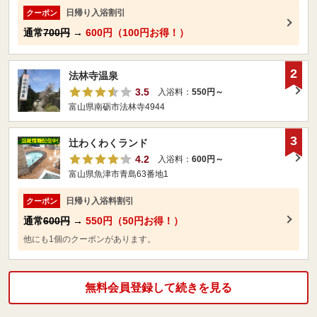
日帰り入浴割引
クーポン
通常
700円
→
600円（100円お得！）
2
法林寺温泉
3.5
入浴料：
550円～
富山県南砺市法林寺4944
3
辻わくわくランド
4.2
入浴料：
600円～
富山県魚津市青島63番地1
日帰り入浴料割引
クーポン
通常
600円
→
550円（50円お得！）
他にも1個のクーポンがあります。
無料会員登録して続きを見る