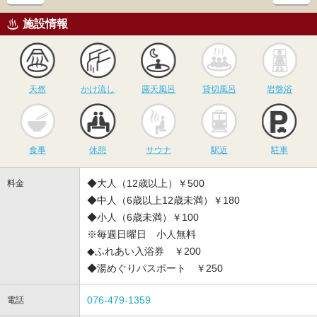
施設情報
天然
かけ流し
露天風呂
貸切風呂
岩
天然
かけ流し
露天風呂
貸切風呂
岩盤浴
食事
休憩
サウナ
駅近
駐
食事
休憩
サウナ
駅近
駐車
◆大人（12歳以上）￥500
料金
◆中人（6歳以上12歳未満）￥180
◆小人（6歳未満）￥100
※毎週日曜日 小人無料
◆ふれあい入浴券 ￥200
◆湯めぐりパスポート ￥250
076-479-1359
電話