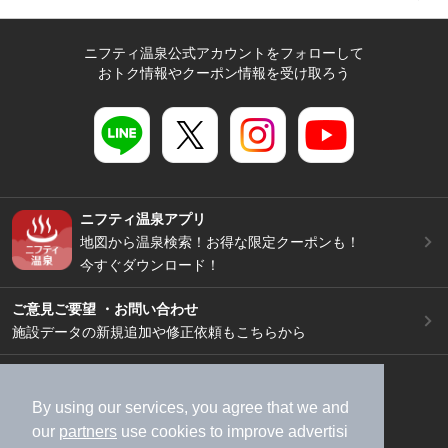
ニフティ温泉公式アカウントをフォローして
おトク情報やクーポン情報を受け取ろう
ニフティ温泉アプリ
地図から温泉検索！お得な限定クーポンも！
今すぐダウンロード！
ご意見ご要望 ・お問い合わせ
施設データの新規追加や修正依頼もこちらから
スマートフォン
/
PC
加盟店募集（資料請求）
広告出稿のご案内
By using our services, you agree that we and
our
partners
use cookies to improve advertisi
利用規約
ライフスタイルMEMBERS+規約