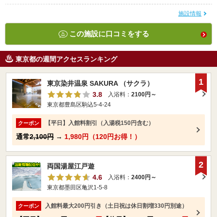
施設情報
この施設に口コミをする
東京都の週間アクセスランキング
1
東京染井温泉 SAKURA （サクラ）
3.8
入浴料：
2100円～
東京都豊島区駒込5-4-24
【平日】入館料割引（入湯税150円含む）
クーポン
通常
2,100円
→
1,980円（120円お得！）
2
両国湯屋江戸遊
4.6
入浴料：
2400円～
東京都墨田区亀沢1-5-8
入館料最大200円引き（土日祝は休日割増330円別途）
クーポン