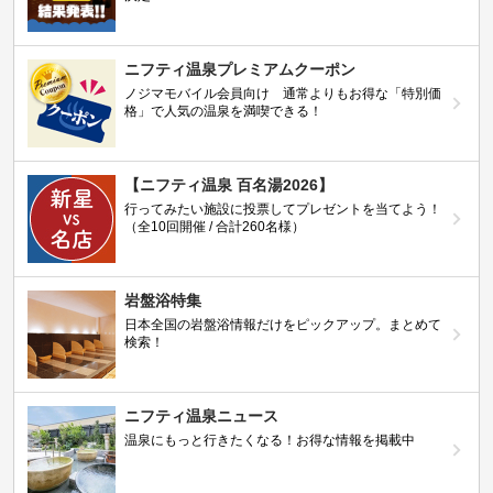
ニフティ温泉プレミアムクーポン
ノジマモバイル会員向け 通常よりもお得な「特別価
格」で人気の温泉を満喫できる！
【ニフティ温泉 百名湯2026】
行ってみたい施設に投票してプレゼントを当てよう！
（全10回開催 / 合計260名様）
岩盤浴特集
日本全国の岩盤浴情報だけをピックアップ。まとめて
検索！
ニフティ温泉ニュース
温泉にもっと行きたくなる！お得な情報を掲載中