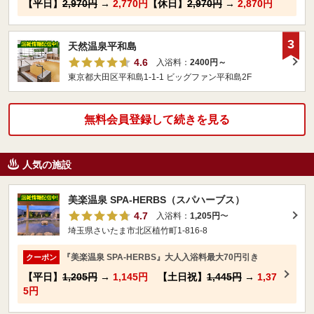
【平日】
2,970円
→
2,770円
【休日】
2,970円
→
2,870円
3
天然温泉平和島
4.6
入浴料：
2400円～
東京都大田区平和島1-1-1 ビッグファン平和島2F
無料会員登録して続きを見る
人気の施設
美楽温泉 SPA-HERBS（スパハーブス）
4.7
入浴料：
1,205円
〜
埼玉県さいたま市北区植竹町1-816-8
『美楽温泉 SPA-HERBS』大人入浴料最大70円引き
クーポン
【平日】
1,205円
→
1,145円
【土日祝】
1,445円
→
1,37
5円