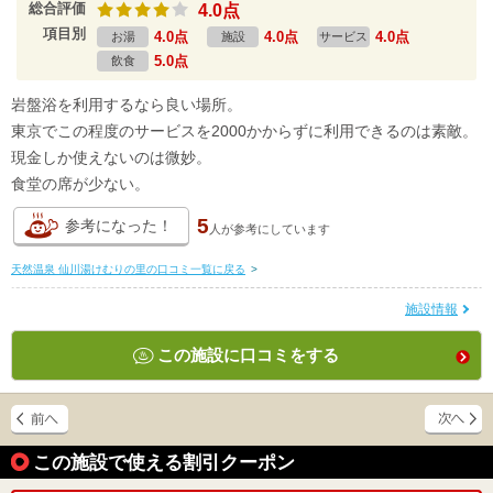
総合評価
4.0点
項目別
4.0点
4.0点
4.0点
お湯
施設
サービス
5.0点
飲食
岩盤浴を利用するなら良い場所。
東京でこの程度のサービスを2000かからずに利用できるのは素敵。
現金しか使えないのは微妙。
食堂の席が少ない。
5
参考になった！
人が
参考にしています
天然温泉 仙川湯けむりの里の口コミ一覧に戻る
>
施設情報
この施設に口コミをする
この施設で使える割引クーポン