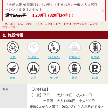
『天然温泉 仙川湯けむりの里』＜平日のみ＞一般大人入浴料
＋レンタルタオルセット
通常
1,520円
→
1,200円（320円お得！）
「ぬくぬく～ぽん」のサービスは、温泉ギフトカードではご利用できませんので、ご
注意ください。
施設情報
天然
かけ流し
露天風呂
貸切風呂
岩
天然
かけ流し
露天風呂
貸切風呂
岩盤浴
食事
休憩
サウナ
駅近
駐
食事
休憩
サウナ
駅近
駐車
【入浴料金】
料金
【一般】平日 大人920円 小人450円
土日祝 大人1,050円 小人500円
※0歳児から入浴可、0歳の方から入浴料が必要と