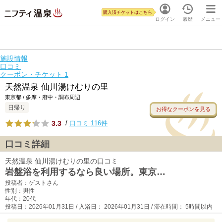
購入済チケットはこちら
ログイン
履歴
メニュー
施設情報
口コミ
クーポン・チケット
1
天然温泉 仙川湯けむりの里
東京都 / 多摩・府中・調布周辺
日帰り
お得なクーポンを見る
3.3
/
口コミ 116件
口コミ詳細
天然温泉 仙川湯けむりの里の口コミ
岩盤浴を利用するなら良い場所。東京…
投稿者：ゲストさん
性別：男性
年代：20代
投稿日：2026年01月31日 / 入浴日： 2026年01月31日 / 滞在時間： 5時間以内