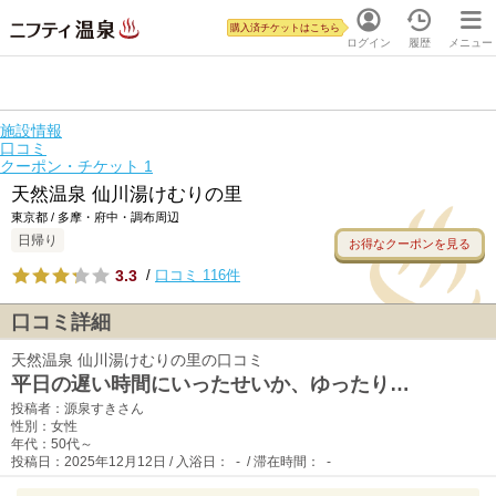
購入済チケットはこちら
ログイン
履歴
メニュー
施設情報
口コミ
クーポン・チケット
1
天然温泉 仙川湯けむりの里
東京都 / 多摩・府中・調布周辺
日帰り
お得なクーポンを見る
3.3
/
口コミ 116件
口コミ詳細
天然温泉 仙川湯けむりの里の口コミ
平日の遅い時間にいったせいか、ゆったり…
投稿者：源泉すきさん
性別：女性
年代：50代～
投稿日：2025年12月12日 / 入浴日： - / 滞在時間： -