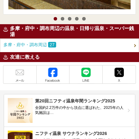
多摩・府中・調布周辺の温泉・日帰り温泉・スーパー銭
湯
多摩・府中・調布周辺
27
友達に教える
メール
Facebook
LINE
X
第20回ニフティ温泉年間ランキング2025
全国約2.2万件の中から頂点に選ばれた、2025年の人
気施設は…
ニフティ温泉 サウナランキング2026