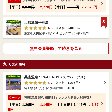
入館料最大200円引き（土日祝は休日割増330円別途）
クーポン
【平日】
2,970円
→
2,770円
【休日】
2,970円
→
2,870円
3
天然温泉平和島
4.6
入浴料：
2400円～
東京都大田区平和島1-1-1 ビッグファン平和島2F
無料会員登録して続きを見る
人気の施設
美楽温泉 SPA-HERBS（スパハーブス）
4.7
入浴料：
1,205円
〜
埼玉県さいたま市北区植竹町1-816-8
『美楽温泉 SPA-HERBS』大人入浴料最大70円引き
クーポン
【平日】
1,205円
→
1,145円
【土日祝】
1,445円
→
1,37
5円