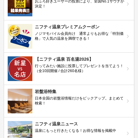
おふろ好きユーザーの投票により、全国No.1サウナが
決定！
ニフティ温泉プレミアムクーポン
ノジマモバイル会員向け 通常よりもお得な「特別価
格」で人気の温泉を満喫できる！
【ニフティ温泉 百名湯2026】
行ってみたい施設に投票してプレゼントを当てよう！
（全10回開催 / 合計260名様）
岩盤浴特集
日本全国の岩盤浴情報だけをピックアップ。まとめて
検索！
ニフティ温泉ニュース
温泉にもっと行きたくなる！お得な情報を掲載中