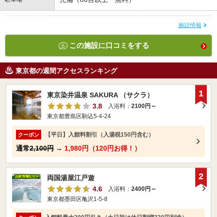
施設情報
この施設に口コミをする
東京都の週間アクセスランキング
1
東京染井温泉 SAKURA （サクラ）
3.8
入浴料：
2100円～
東京都豊島区駒込5-4-24
【平日】入館料割引（入湯税150円含む）
クーポン
通常
2,100円
→
1,980円（120円お得！）
2
両国湯屋江戸遊
4.6
入浴料：
2400円～
東京都墨田区亀沢1-5-8