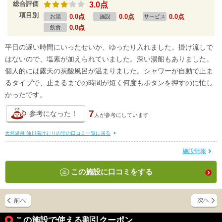
総合評価
3.0点
項目別
0.0点
0.0点
0.0点
お湯
施設
サービス
0.0点
飲食
平日の遅い時間にいったせいか、ゆったり入れました。掛け流しで
はないので、塩素が加えられていました。深い湯船もありました。
個人的には露天の炭酸風呂が温まりました。シャワーが自動で止ま
るタイプで、止まるまでの時間が短く何度もボタンを押すのに忙し
かったです。
7
参考になった！
人が
参考にしています
天然温泉 仙川湯けむりの里の口コミ一覧に戻る
>
施設情報
この施設に口コミをする
この施設で使える割引クーポン