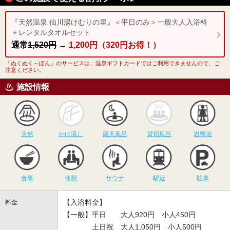
『天然温泉 仙川湯けむりの里』＜平日のみ＞一般大人入浴料
＋レンタルタオルセット
通常
1,520円
→
1,200円（320円お得！）
「ぬくぬく～ぽん」のサービスは、温泉ギフトカードではご利用できませんので、ご
注意ください。
施設情報
天然
かけ流し
露天風呂
貸切風呂
岩
天然
かけ流し
露天風呂
貸切風呂
岩盤浴
食事
休憩
サウナ
駅近
駐
食事
休憩
サウナ
駅近
駐車
【入浴料金】
料金
【一般】平日 大人920円 小人450円
土日祝 大人1,050円 小人500円