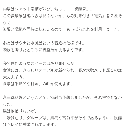
内湯はジェット浴槽が並び、端っこに「炭酸泉」。
この炭酸泉は泡つきは良くないが、もみ効果付き「電気」を２座そ
なえ、
炭酸と電気を同時に味わえるので、もっぱらこれを利用しました。
あとはサウナと水風呂という普通の仕様です。
階段を降りたところに岩盤浴があるようです。
寝て休むようなスペースはありませんが、
食堂には、ぎっしりテーブルが並べられ、客が大勢来ても座るのは
大丈夫そう。
食事は平均的な料金、WiFiが使えます。
京王線駅近ということで、混雑も予想しましたが、それ程でもなか
った。
湯は物足りないが、
「湯けむり」グループは、綱島や宮前平がそうであるように、設備
はキレイに整備されています。