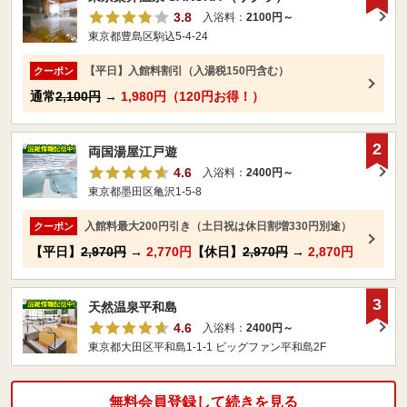
3.8
入浴料：
2100円～
東京都豊島区駒込5-4-24
【平日】入館料割引（入湯税150円含む）
クーポン
通常
2,100円
→
1,980円（120円お得！）
2
両国湯屋江戸遊
4.6
入浴料：
2400円～
東京都墨田区亀沢1-5-8
入館料最大200円引き（土日祝は休日割増330円別途）
クーポン
【平日】
2,970円
→
2,770円
【休日】
2,970円
→
2,870円
3
天然温泉平和島
4.6
入浴料：
2400円～
東京都大田区平和島1-1-1 ビッグファン平和島2F
無料会員登録して続きを見る