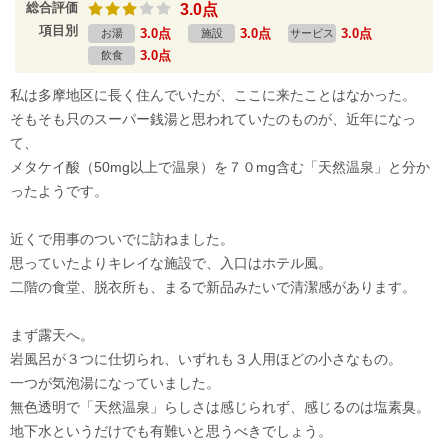
総合評価
3.0点
項目別
3.0点
3.0点
3.0点
お湯
施設
サービス
3.0点
飲食
私は多摩地区に長く住んでいたが、ここに来たことはなかった。
そもそも只のスーパー銭湯と思われていたのものが、近年になっ
て、
メタケイ酸（50mg以上で温泉）を７０mg含む「天然温泉」と分か
ったようです。
近くで用事のついでに訪ねました。
思っていたよりキレイな施設で、入口はホテル風。
二階の食堂、脱衣所も、まるで新品みたいで清潔感があります。
まず露天へ。
岩風呂が３つに仕切られ、いずれも３人用ほどの小さなもの。
一つが気泡湯になっていました。
無色透明で「天然温泉」らしさは感じられず、感じるのは塩素臭。
地下水というだけでも有難いと思うべきでしょう。