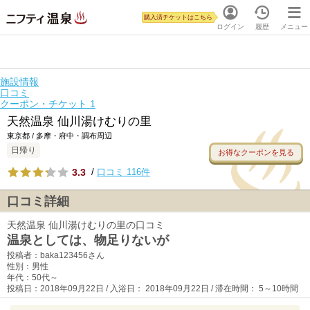
購入済チケットはこちら
ログイン
履歴
メニュー
施設情報
口コミ
クーポン・チケット
1
天然温泉 仙川湯けむりの里
東京都 / 多摩・府中・調布周辺
日帰り
お得なクーポンを見る
3.3
/
口コミ 116件
口コミ詳細
天然温泉 仙川湯けむりの里の口コミ
温泉としては、物足りないが
投稿者：baka123456さん
性別：男性
年代：50代～
投稿日：2018年09月22日 / 入浴日： 2018年09月22日 / 滞在時間： 5～10時間