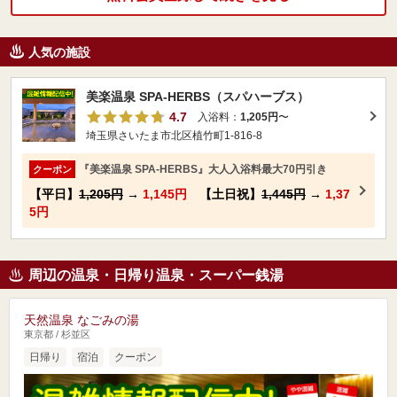
人気の施設
美楽温泉 SPA-HERBS（スパハーブス）
4.7
入浴料：
1,205円
〜
埼玉県さいたま市北区植竹町1-816-8
『美楽温泉 SPA-HERBS』大人入浴料最大70円引き
クーポン
【平日】
1,205円
→
1,145円
【土日祝】
1,445円
→
1,37
5円
周辺の温泉・日帰り温泉・スーパー銭湯
天然温泉 なごみの湯
東京都 / 杉並区
日帰り
宿泊
クーポン