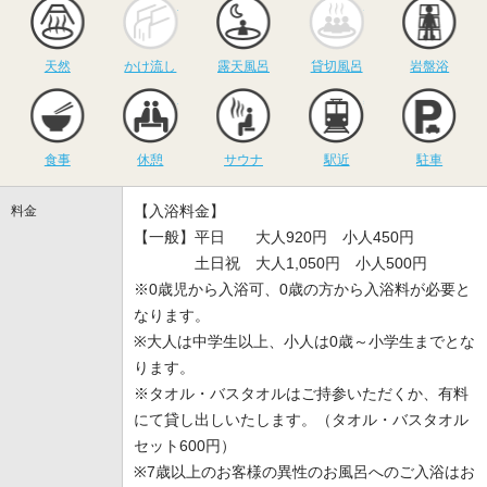
天然
かけ流し
露天風呂
貸切風呂
岩
天然
かけ流し
露天風呂
貸切風呂
岩盤浴
食事
休憩
サウナ
駅近
駐
食事
休憩
サウナ
駅近
駐車
【入浴料金】
料金
【一般】平日 大人920円 小人450円
土日祝 大人1,050円 小人500円
※0歳児から入浴可、0歳の方から入浴料が必要と
なります。
※大人は中学生以上、小人は0歳～小学生までとな
ります。
※タオル・バスタオルはご持参いただくか、有料
にて貸し出しいたします。（タオル・バスタオル
セット600円）
※7歳以上のお客様の異性のお風呂へのご入浴はお