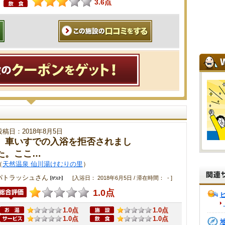
3.6点
投稿日：2018年8月5日
車いすでの入浴を拒否されまし
た。ここ…
（
天然温泉 仙川湯けむりの里
）
パトラッシュさん
[入浴日： 2018年6月5日 / 滞在時間： - ]
1.0点
1.0点
1.0点
1.0点
1.0点