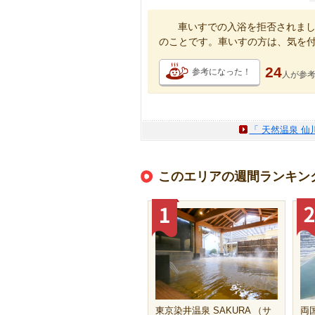
車いすでの入浴を拒否されまし
のことです。車いすの方は、気を
24
参考になった！
人が
参
「 天然温泉 仙
このエリアの週間ランキン
東京染井温泉 SAKURA （サ
両