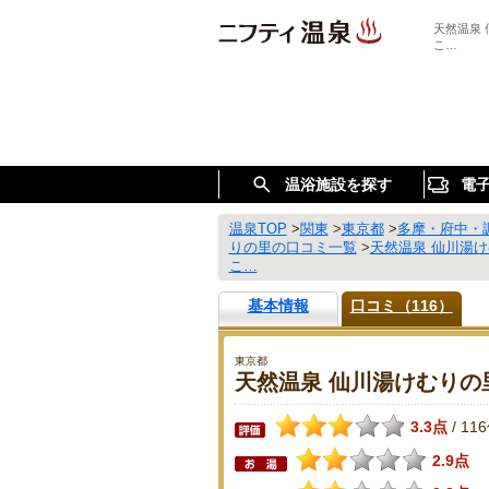
天然温泉
こ…
温浴施設を探す
電
温泉TOP
>
関東
>
東京都
>
多摩・府中・
りの里の口コミ一覧
>
天然温泉 仙川湯
こ…
基本情報
口コミ（116）
東京都
天然温泉 仙川湯けむりの
3.3点
11
/
2.9点