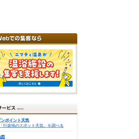
ピンポイント天気
「行楽地のスポット天気」を調べる
地図