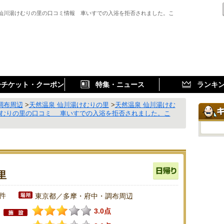
 仙川湯けむりの里の口コミ情報 車いすでの入浴を拒否されました。こ
子チケット・クーポン
特集・ニュース
ランキ
調布周辺
>
天然温泉 仙川湯けむりの里
>
天然温泉 仙川湯けむ
けむりの里の口コミ 車いすでの入浴を拒否されました。こ
里
6件
東京都／多摩・府中・調布周辺
3.0点