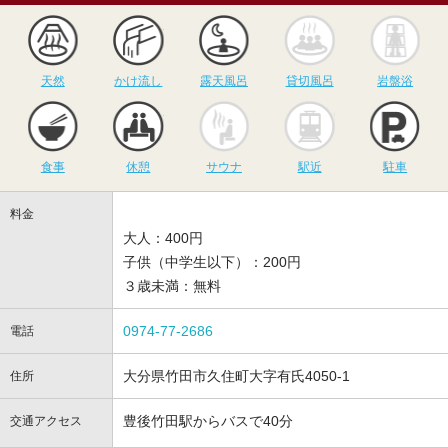
天然
かけ流し
露天風呂
貸切風呂
岩
天然
かけ流し
露天風呂
貸切風呂
岩盤浴
食事
休憩
サウナ
駅近
駐
食事
休憩
サウナ
駅近
駐車
料金
大人：400円
子供（中学生以下）：200円
３歳未満：無料
0974-77-2686
電話
大分県竹田市久住町大字有氏4050-1
住所
豊後竹田駅からバスで40分
交通アクセス