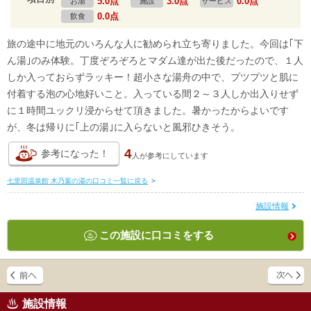
5.0点
3.0点
0.0点
お湯
施設
サービス
0.0点
飲食
旅の途中に地元のいろんな人に勧められ立ち寄りました。今回は｢下
ん湯｣のみ体験。丁度ぞろぞろとマダム達が出た後だったので、１人
しか入っておらずラッキー！超小さな湯舟の中で、プツプツと肌に
付着する泡の心地好いこと。入っている間２～３人しか出入りせず
に１時間ユックリ浸からせて頂きました。暑かったからよいです
が、冬は帰りに｢上の湯｣に入らないと風邪ひきそう。
4
参考になった！
人が
参考にしています
七里田温泉館 木乃葉の湯の口コミ一覧に戻る
>
施設情報
この施設に口コミをする
施設情報