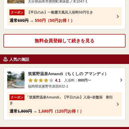
大分県由布市挾間町来鉢影ノ木1047-1
【平日のみ】一般露天風呂入浴料50円引き
クーポン
通常
600円
→
550円（50円お得！）
無料会員登録して続きを見る
人気の施設
筑紫野温泉Amandi（ちくしの アマンディ）
4.1
入浴料：
880円
〜
福岡県筑紫野市原田832-1
「筑紫野温泉Amandi」【平日のみ】入浴+岩盤浴 割引
クーポン
き
通常
1,800円
→
1,680円（120円お得！）