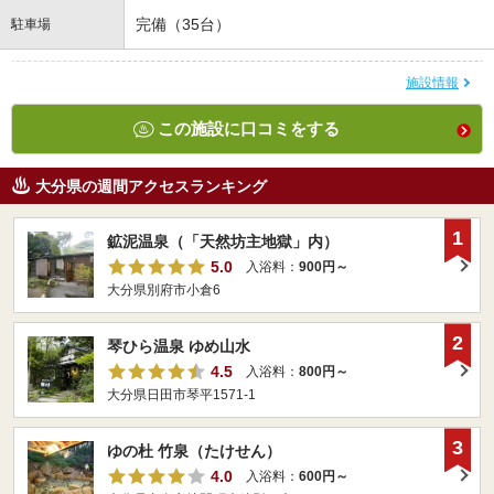
完備（35台）
駐車場
施設情報
この施設に口コミをする
大分県の週間アクセスランキング
1
鉱泥温泉（「天然坊主地獄」内）
5.0
入浴料：
900円～
大分県別府市小倉6
2
琴ひら温泉 ゆめ山水
4.5
入浴料：
800円～
大分県日田市琴平1571-1
3
ゆの杜 竹泉（たけせん）
4.0
入浴料：
600円～