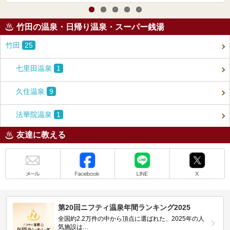
竹田の温泉・日帰り温泉・スーパー銭湯
竹田
25
七里田温泉
1
久住温泉
9
法華院温泉
1
友達に教える
メール
Facebook
LINE
X
第20回ニフティ温泉年間ランキング2025
全国約2.2万件の中から頂点に選ばれた、2025年の人
気施設は…