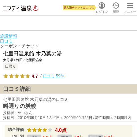
購入済チケットはこちら
ログイン
履歴
メニュー
施設情報
口コミ
クーポン・チケット
七里田温泉館 木乃葉の湯
大分県 / 竹田 / 七里田温泉
日帰り
4.7
/
口コミ 59件
口コミ詳細
七里田温泉館 木乃葉の湯の口コミ
噂通りの炭酸
投稿者：めいさん
投稿日：2010年09月10日 / 入浴日： 2009年09月25日 / 滞在時間： 2時間以内
総合評価
4.0点
項目別