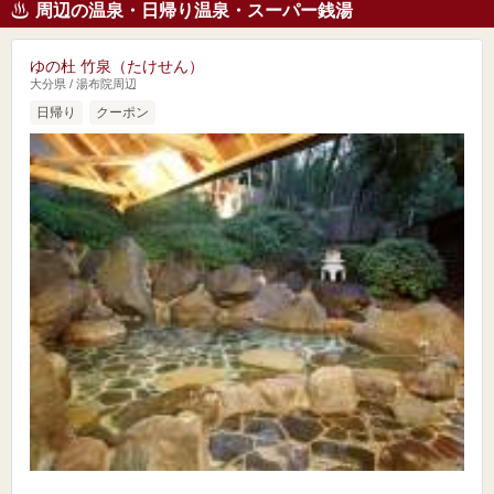
周辺の温泉・日帰り温泉・スーパー銭湯
ゆの杜 竹泉（たけせん）
大分県 / 湯布院周辺
日帰り
クーポン