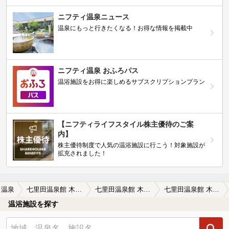
ニフティ温泉ニュース
温泉にもっと行きたくなる！お得な情報を掲載中
ニフティ温泉 おふろパス
温浴施設をお得に楽しめるサブスクリプションプラン
【ニフティライフスタイル株主優待のご案
内】
株主優待制度で人気の温浴施設に行こう！対象施設が
拡充されました！
田温泉
七里田温泉館 木乃葉の湯
七里田温泉館 木乃葉の湯の口コミ一覧
七里田温泉館 木乃葉の湯の口コミ 噂通りの炭酸
温浴施設を探す