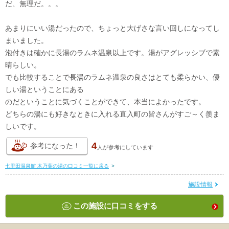
だ、無理だ。。。
あまりにいい湯だったので、ちょっと大げさな言い回しになってし
まいました。
泡付きは確かに長湯のラムネ温泉以上です。湯がアグレッシブで素
晴らしい。
でも比較することで長湯のラムネ温泉の良さはとても柔らかい、優
しい湯ということにある
のだということに気づくことができて、本当によかったです。
どちらの湯にも好きなときに入れる直入町の皆さんがすご～く羨ま
しいです。
4
参考になった！
人が
参考にしています
七里田温泉館 木乃葉の湯の口コミ一覧に戻る
>
施設情報
この施設に口コミをする