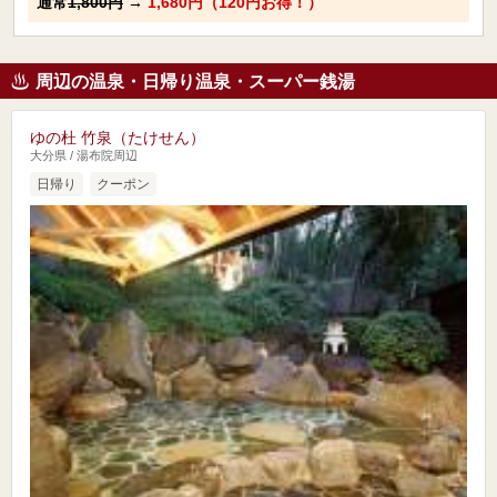
通常
1,800円
→
1,680円（120円お得！）
周辺の温泉・日帰り温泉・スーパー銭湯
ゆの杜 竹泉（たけせん）
大分県 / 湯布院周辺
日帰り
クーポン