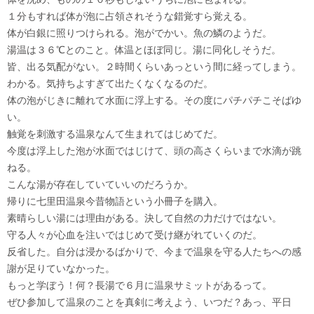
１分もすれば体が泡に占領されそうな錯覚すら覚える。
体が白銀に照りつけられる。泡がでかい。魚の鱗のようだ。
湯温は３６℃とのこと。体温とほぼ同じ。湯に同化しそうだ。
皆、出る気配がない。２時間くらいあっという間に経ってしまう。
わかる。気持ちよすぎて出たくなくなるのだ。
体の泡がじきに離れて水面に浮上する。その度にパチパチこそばゆ
い。
触覚を刺激する温泉なんて生まれてはじめてだ。
今度は浮上した泡が水面ではじけて、頭の高さくらいまで水滴が跳
ねる。
こんな湯が存在していていいのだろうか。
帰りに七里田温泉今昔物語という小冊子を購入。
素晴らしい湯には理由がある。決して自然の力だけではない。
守る人々が心血を注いではじめて受け継がれていくのだ。
反省した。自分は浸かるばかりで、今まで温泉を守る人たちへの感
謝が足りていなかった。
もっと学ぼう！何？長湯で６月に温泉サミットがあるって。
ぜひ参加して温泉のことを真剣に考えよう、いつだ？あっ、平日