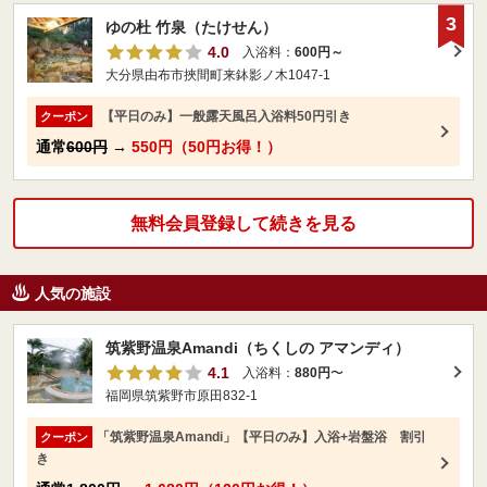
3
ゆの杜 竹泉（たけせん）
4.0
入浴料：
600円～
大分県由布市挾間町来鉢影ノ木1047-1
【平日のみ】一般露天風呂入浴料50円引き
クーポン
通常
600円
→
550円（50円お得！）
無料会員登録して続きを見る
人気の施設
筑紫野温泉Amandi（ちくしの アマンディ）
4.1
入浴料：
880円
〜
福岡県筑紫野市原田832-1
「筑紫野温泉Amandi」【平日のみ】入浴+岩盤浴 割引
クーポン
き