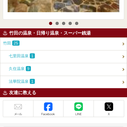
竹田の温泉・日帰り温泉・スーパー銭湯
竹田
25
七里田温泉
1
久住温泉
9
法華院温泉
1
友達に教える
メール
Facebook
LINE
X