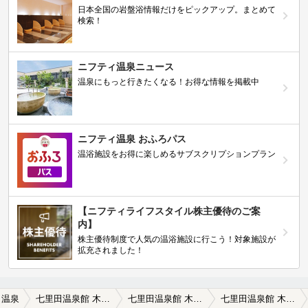
日本全国の岩盤浴情報だけをピックアップ。まとめて
検索！
ニフティ温泉ニュース
温泉にもっと行きたくなる！お得な情報を掲載中
ニフティ温泉 おふろパス
温浴施設をお得に楽しめるサブスクリプションプラン
【ニフティライフスタイル株主優待のご案
内】
株主優待制度で人気の温浴施設に行こう！対象施設が
拡充されました！
田温泉
七里田温泉館 木乃葉の湯
七里田温泉館 木乃葉の湯の口コミ一覧
七里田温泉館 木乃葉の湯の口コミ 泡付きが神がかり的！