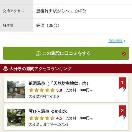
豊後竹田駅からバスで40分
交通アクセス
完備（35台）
駐車場
施設情報
この施設に口コミをする
大分県の週間アクセスランキング
1
鉱泥温泉（「天然坊主地獄」内）
5.0
入浴料：
900円～
大分県別府市小倉6
2
琴ひら温泉 ゆめ山水
4.5
入浴料：
800円～
大分県日田市琴平1571-1