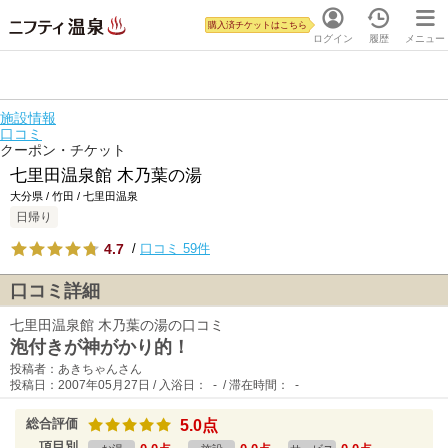
購入済チケットはこちら
ログイン
履歴
メニュー
施設情報
口コミ
クーポン・チケット
七里田温泉館 木乃葉の湯
大分県 / 竹田 / 七里田温泉
日帰り
4.7
/
口コミ 59件
口コミ詳細
七里田温泉館 木乃葉の湯の口コミ
泡付きが神がかり的！
投稿者：あきちゃんさん
投稿日：2007年05月27日 / 入浴日： - / 滞在時間： -
総合評価
5.0点
項目別