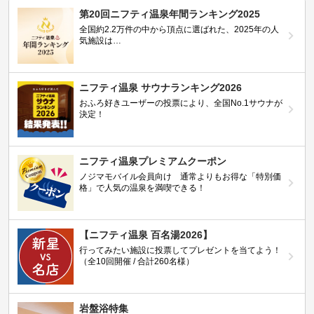
第20回ニフティ温泉年間ランキング2025
全国約2.2万件の中から頂点に選ばれた、2025年の人
気施設は…
ニフティ温泉 サウナランキング2026
おふろ好きユーザーの投票により、全国No.1サウナが
決定！
ニフティ温泉プレミアムクーポン
ノジマモバイル会員向け 通常よりもお得な「特別価
格」で人気の温泉を満喫できる！
【ニフティ温泉 百名湯2026】
行ってみたい施設に投票してプレゼントを当てよう！
（全10回開催 / 合計260名様）
岩盤浴特集