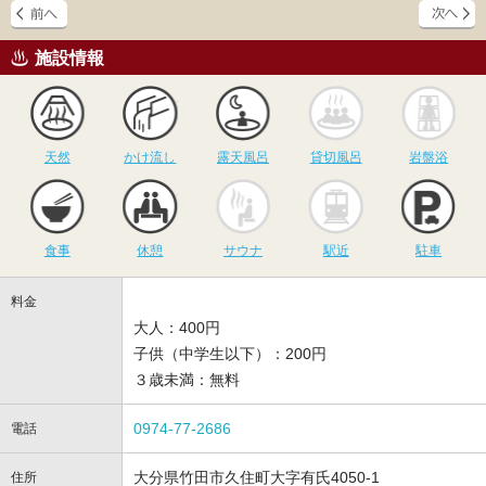
施設情報
天然
かけ流し
露天風呂
貸切風呂
岩
天然
かけ流し
露天風呂
貸切風呂
岩盤浴
食事
休憩
サウナ
駅近
駐
食事
休憩
サウナ
駅近
駐車
料金
大人：400円
子供（中学生以下）：200円
３歳未満：無料
0974-77-2686
電話
大分県竹田市久住町大字有氏4050-1
住所