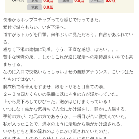
0.0点
0.0点
0.0点
お湯
施設
サービス
0.0点
飲食
長湯からホップステップってな感じで行ってきた。
受付で鍵をもらい、いざ下湯へ。
道すがらトカゲを目撃。何年ぶりに見ただろう。自然があふれてい
る。
程なく下湯の建物に到着。うう、正直な感想、ぼろい。。。
苦手な蜘蛛の巣。。しかしこれが逆に秘湯への期待感をいやでも高
まらせる。
なのに入口で突然いらっしゃいませの自動アナウンス。こいつはた
だものではない。
脱衣所で着替えをすませ、段を下りると目当ての湯。
２～３ｍ四方くらいの湯船に既に４名の方が浸かっていた。
上から見下ろしてびびった。泡がはじけまくっている！
いつになく厳かな気持ちで入念にかけ湯をし、静かに入湯する。
手前の方が、地元の方であろうか、一瞬目が合い微笑んでいた。
私が入ったことで、洪水のように湯船から湯がかけ流される。
いやもともと川の流れのようにかけ流されていたのだ。
体を沈め、ものの１０秒もしないうちに泡に包まれる。