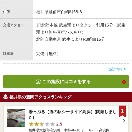
福井県越前市白崎町68-8
住所
JR北陸本線 武生駅よりタクシー利用15分（武生
交通アクセス
駅より無料直行バスあり）
北陸自動車道 武生ICよりR8経由15分
完備（無料）
駐車場
施設情報
この施設に口コミをする
福井県の週間アクセスランキング
1
湯っぷる（道の駅シーサイド高浜）(閉館しまし
た)
2.5
福井県大飯郡高浜町下車持46-10 シーサイド高浜内