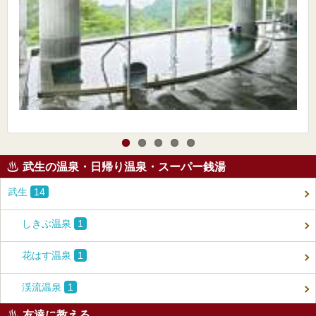
武生の温泉・日帰り温泉・スーパー銭湯
武生
14
しきぶ温泉
1
花はす温泉
1
渓流温泉
1
友達に教える