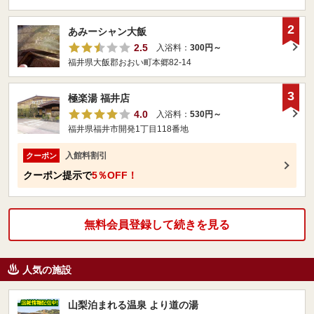
2
あみーシャン大飯
2.5
入浴料：
300円～
福井県大飯郡おおい町本郷82-14
3
極楽湯 福井店
4.0
入浴料：
530円～
福井県福井市開発1丁目118番地
入館料割引
クーポン
クーポン提示で
5％OFF！
無料会員登録して続きを見る
人気の施設
山梨泊まれる温泉 より道の湯