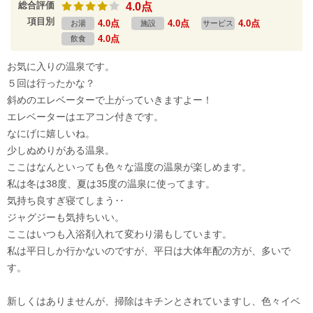
総合評価
4.0点
項目別
4.0点
4.0点
4.0点
お湯
施設
サービス
4.0点
飲食
お気に入りの温泉です。
５回は行ったかな？
斜めのエレベーターで上がっていきますよー！
エレベーターはエアコン付きです。
なにげに嬉しいね。
少しぬめりがある温泉。
ここはなんといっても色々な温度の温泉が楽しめます。
私は冬は38度、夏は35度の温泉に使ってます。
気持ち良すぎ寝てしまう‥
ジャグジーも気持ちいい。
ここはいつも入浴剤入れて変わり湯もしています。
私は平日しか行かないのですが、平日は大体年配の方が、多いで
す。
新しくはありませんが、掃除はキチンとされていますし、色々イベ