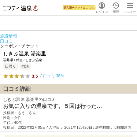
購入済チケットはこちら
ログイン
履歴
メニュー
施設情報
口コミ
クーポン・チケット
しきぶ温泉 湯楽里
福井県 / 武生 / しきぶ温泉
日帰り
宿泊
3.5
/
口コミ 38件
口コミ詳細
しきぶ温泉 湯楽里の口コミ
お気に入りの温泉です。５回は行った…
投稿者：もうこさん
性別：女性
年代：40代
投稿日：2022年02月05日 / 入浴日： 2021年12月20日 / 滞在時間： 5時間以内