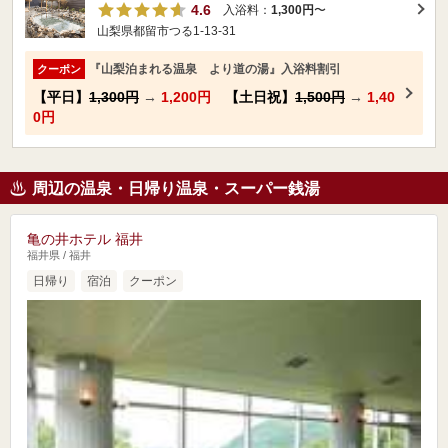
4.6
入浴料：
1,300円
〜
山梨県都留市つる1-13-31
『山梨泊まれる温泉 より道の湯』入浴料割引
クーポン
【平日】
1,300円
→
1,200円
【土日祝】
1,500円
→
1,40
0円
周辺の温泉・日帰り温泉・スーパー銭湯
亀の井ホテル 福井
福井県 / 福井
日帰り
宿泊
クーポン