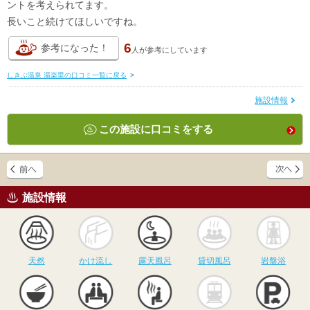
ントを考えられてます。
長いこと続けてほしいですね。
6
参考になった！
人が
参考にしています
しきぶ温泉 湯楽里の口コミ一覧に戻る
>
施設情報
この施設に口コミをする
施設情報
天然
かけ流し
露天風呂
貸切風呂
岩
天然
かけ流し
露天風呂
貸切風呂
岩盤浴
食事
休憩
サウナ
駅近
駐