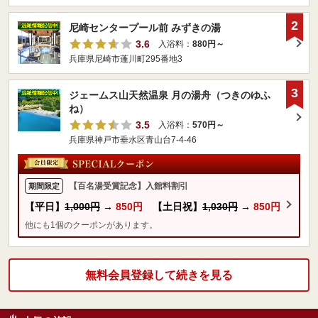
2
尼崎センタープール前 みずきの湯
3.6
入浴料：
880円～
兵庫県尼崎市蓬川町295番地3
3
ジェームス山天然温泉 月の湯舟（つきのゆふ
ね）
3.5
入浴料：
570円～
兵庫県神戸市垂水区青山台7-4-46
【百名湯受賞記念】入館料割引
期間限定
【平日】
1,000円
→
850円
【土日祝】
1,030円
→
850円
他にも1個のクーポンがあります。
無料会員登録して続きを見る