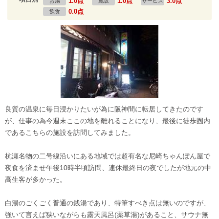
1.0点
1.0点
3.0点
お湯
施設
サービス
0.0点
飲食
良質の温泉に毎日浸かりたいが為に阪神間に転居してきたのです
が、仕事の為今週末ここの地を離れることになり、最後に徒歩圏内
であるこちらの施設を訪問してみました。
杭瀬名物の二号線沿いにある地域では超有名な尼崎ちゃんぽん屋で
夜食を済ませ午後10時半頃訪問、連休最終日の夜でしたが地元の中
高生客が多かった。
白湯のごくごく普通の銭湯であり、特筆すべき点は無いのですが、
強いて言えば狭いながらも露天風呂(薬草湯)があること、サウナ無