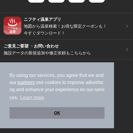
ニフティ温泉アプリ
地図から温泉検索！お得な限定クーポンも！
今すぐダウンロード！
ご意見ご要望 ・お問い合わせ
施設データの新規追加や修正依頼もこちらから
スマートフォン
/
PC
加盟店募集（資料請求）
広告出稿のご案内
By using our services, you agree that we and
our
partners
use cookies to improve advertisi
利用規約
ライフスタイルMEMBERS+規約
ng and enhance your experience on our servi
特定商取引法に基づく表記
ヘルプ
採用情報
ces.
Learn more
運営会社
個人情報保護ポリシー
©NIFTY Lifestyle Co., Ltd.
OK