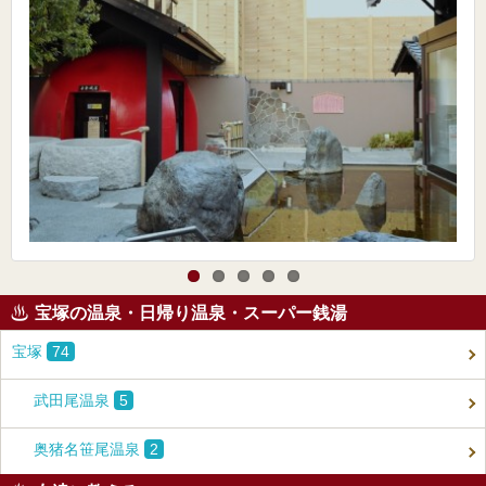
宝塚の温泉・日帰り温泉・スーパー銭湯
宝塚
74
武田尾温泉
5
奥猪名笹尾温泉
2