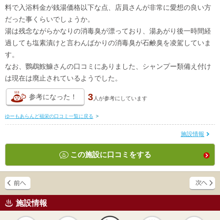
料で入浴料金が銭湯価格以下な点、店員さんが非常に愛想の良い方
だった事くらいでしょうか。
湯は残念ながらかなりの消毒臭が漂っており、湯あがり後一時間経
過しても塩素漬けと言わんばかりの消毒臭が石鹸臭を凌駕していま
す。
なお、鸚鵡鮟鱇さんの口コミにありました、シャンプー類備え付け
は現在は廃止されているようでした。
3
参考になった！
人が
参考にしています
ゆーもあらんど福栄の口コミ一覧に戻る
>
施設情報
この施設に口コミをする
施設情報
天然
かけ流し
露天風呂
貸切風呂
岩