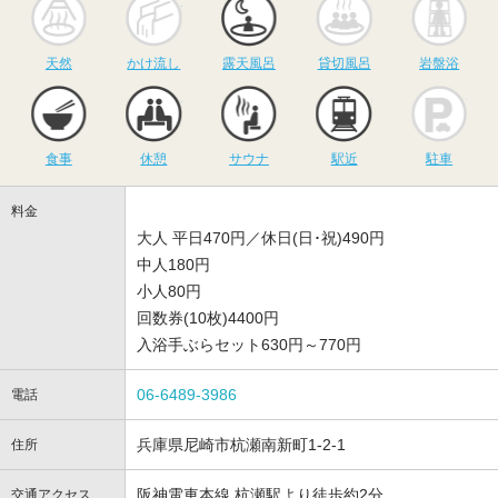
天然
かけ流し
露天風呂
貸切風呂
岩盤浴
食事
休憩
サウナ
駅近
駐
食事
休憩
サウナ
駅近
駐車
料金
大人 平日470円／休日(日･祝)490円
中人180円
小人80円
回数券(10枚)4400円
入浴手ぶらセット630円～770円
06-6489-3986
電話
兵庫県尼崎市杭瀬南新町1-2-1
住所
阪神電車本線 杭瀬駅より徒歩約2分
交通アクセス