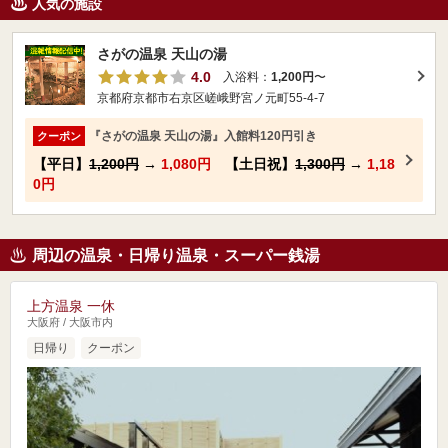
人気の施設
さがの温泉 天山の湯
4.0
入浴料：
1,200円
〜
京都府京都市右京区嵯峨野宮ノ元町55-4-7
『さがの温泉 天山の湯』入館料120円引き
クーポン
【平日】
1,200円
→
1,080円
【土日祝】
1,300円
→
1,18
0円
周辺の温泉・日帰り温泉・スーパー銭湯
上方温泉 一休
大阪府 / 大阪市内
日帰り
クーポン