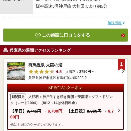
阪神高速3号神戸線 大和田ICより約5分
施設情報
この施設に口コミをする
兵庫県の週間アクセスランキング
1
有馬温泉 太閤の湯
4.5
入浴料：
2750円～
兵庫県神戸市北区有馬町池の尻292-2
入館料＋神戸牛すき焼き御膳＋夢蒸楽＋ソフトドリン
期間限定
ク（コード1004）（8/12～14は休日料金）
【平日】
8,745円
→
6,700円
【土日祝】
8,965円
→
6,7
00円
他にも5個のクーポンがあります。