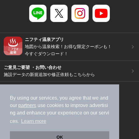
ニフティ温泉アプリ
地図から温泉検索！お得な限定クーポンも！
今すぐダウンロード！
ご意見ご要望 ・お問い合わせ
施設データの新規追加や修正依頼もこちらから
スマートフォン
/
PC
加盟店募集（資料請求）
広告出稿のご案内
By using our services, you agree that we and
our
partners
use cookies to improve advertisi
利用規約
ライフスタイルMEMBERS+規約
ng and enhance your experience on our servi
特定商取引法に基づく表記
ヘルプ
採用情報
ces.
Learn more
運営会社
個人情報保護ポリシー
©NIFTY Lifestyle Co., Ltd.
OK