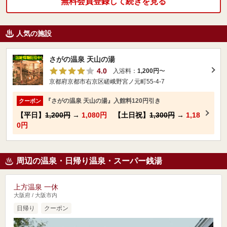
無料会員登録して続きを見る
人気の施設
さがの温泉 天山の湯
4.0
入浴料：
1,200円
〜
京都府京都市右京区嵯峨野宮ノ元町55-4-7
『さがの温泉 天山の湯』入館料120円引き
クーポン
【平日】
1,200円
→
1,080円
【土日祝】
1,300円
→
1,18
0円
周辺の温泉・日帰り温泉・スーパー銭湯
上方温泉 一休
大阪府 / 大阪市内
日帰り
クーポン