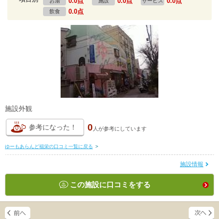
0.0点
0.0点
0.0点
お湯
施設
サービス
0.0点
飲食
施設外観
0
参考になった！
人が
参考にしています
ゆーもあらんど福栄の口コミ一覧に戻る
>
施設情報
この施設に口コミをする