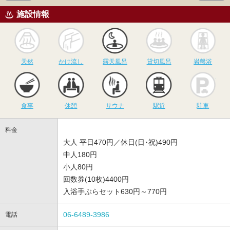
施設情報
天然
かけ流し
露天風呂
貸切風呂
岩
天然
かけ流し
露天風呂
貸切風呂
岩盤浴
食事
休憩
サウナ
駅近
駐
食事
休憩
サウナ
駅近
駐車
料金
大人 平日470円／休日(日･祝)490円
中人180円
小人80円
回数券(10枚)4400円
入浴手ぶらセット630円～770円
06-6489-3986
電話