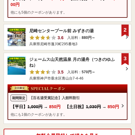
00円
他にも5個のクーポンがあります。
2
尼崎センタープール前 みずきの湯
3.6
入浴料：
880円～
兵庫県尼崎市蓬川町295番地3
3
ジェームス山天然温泉 月の湯舟（つきのゆふ
ね）
3.5
入浴料：
570円～
兵庫県神戸市垂水区青山台7-4-46
【百名湯受賞記念】入館料割引
期間限定
【平日】
1,000円
→
850円
【土日祝】
1,030円
→
850円
他にも1個のクーポンがあります。