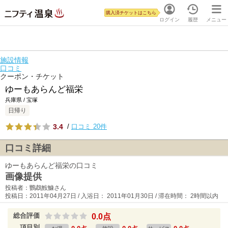
購入済チケットはこちら
ログイン
履歴
メニュー
施設情報
口コミ
クーポン・チケット
ゆーもあらんど福栄
兵庫県 / 宝塚
日帰り
3.4
/
口コミ 20件
口コミ詳細
ゆーもあらんど福栄の口コミ
画像提供
投稿者：鸚鵡鮟鱇さん
投稿日：2011年04月27日 / 入浴日： 2011年01月30日 / 滞在時間： 2時間以内
総合評価
0.0点
項目別