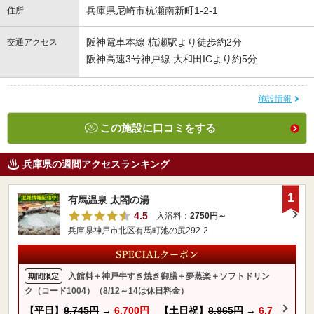
兵庫県尼崎市杭瀬南新町1-2-1
住所
阪神電車本線 杭瀬駅より徒歩約2分
交通アクセス
阪神高速3号神戸線 大和田ICより約5分
施設情報
この施設に口コミをする
兵庫県の週間アクセスランキング
1
有馬温泉 太閤の湯
4.5
入浴料：
2750円～
兵庫県神戸市北区有馬町池の尻292-2
入館料＋神戸牛すき焼き御膳＋夢蒸楽＋ソフトドリン
期間限定
ク（コード1004）（8/12～14は休日料金）
【平日】
8,745円
→
6,700円
【土日祝】
8,965円
→
6,7