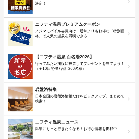
決定！
ニフティ温泉プレミアムクーポン
ノジマモバイル会員向け 通常よりもお得な「特別価
格」で人気の温泉を満喫できる！
【ニフティ温泉 百名湯2026】
行ってみたい施設に投票してプレゼントを当てよう！
（全10回開催 / 合計260名様）
岩盤浴特集
日本全国の岩盤浴情報だけをピックアップ。まとめて
検索！
ニフティ温泉ニュース
温泉にもっと行きたくなる！お得な情報を掲載中