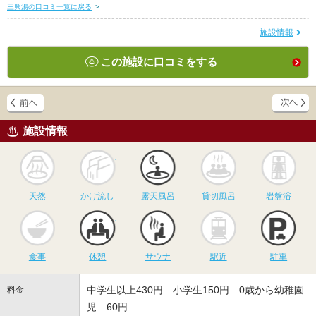
三興湯の口コミ一覧に戻る
>
施設情報
この施設に口コミをする
施設情報
天然
かけ流し
露天風呂
貸切風呂
岩
天然
かけ流し
露天風呂
貸切風呂
岩盤浴
食事
休憩
サウナ
駅近
駐
食事
休憩
サウナ
駅近
駐車
中学生以上430円 小学生150円 0歳から幼稚園
料金
児 60円