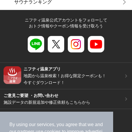
サウナランキング
ニフティ温泉公式アカウントをフォローして
おトク情報やクーポン情報を受け取ろう
ニフティ温泉アプリ
地図から温泉検索！お得な限定クーポンも！
今すぐダウンロード！
ご意見ご要望 ・お問い合わせ
施設データの新規追加や修正依頼もこちらから
スマートフォン
/
PC
加盟店募集（資料請求）
広告出稿のご案内
By using our services, you agree that we and
our
partners
use cookies to improve advertisi