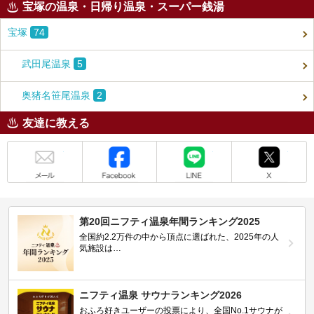
宝塚の温泉・日帰り温泉・スーパー銭湯
宝塚
74
武田尾温泉
5
奥猪名笹尾温泉
2
友達に教える
メール
Facebook
LINE
X
第20回ニフティ温泉年間ランキング2025
全国約2.2万件の中から頂点に選ばれた、2025年の人
気施設は…
ニフティ温泉 サウナランキング2026
おふろ好きユーザーの投票により、全国No.1サウナが