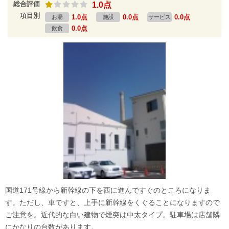
総合評価
1.0点
項目別
1.0点
0.0点
0.0点
お湯
施設
サービス
0.0点
飲食
国道171号線から新幹線の下を西に進んですぐのところになりま
す。ただし、車ですと、上手に新幹線をくぐることになりますので
ご注意を。近代的な白い建物で煙突は中太タイプ。駐車場は店舗隣
にかなりの台数があります。