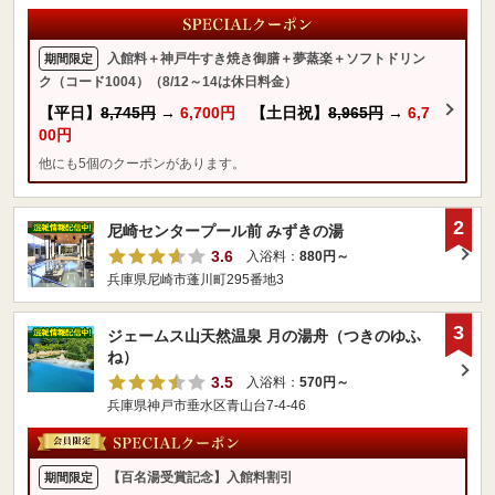
入館料＋神戸牛すき焼き御膳＋夢蒸楽＋ソフトドリン
期間限定
ク（コード1004）（8/12～14は休日料金）
【平日】
8,745円
→
6,700円
【土日祝】
8,965円
→
6,7
00円
他にも5個のクーポンがあります。
2
尼崎センタープール前 みずきの湯
3.6
入浴料：
880円～
兵庫県尼崎市蓬川町295番地3
3
ジェームス山天然温泉 月の湯舟（つきのゆふ
ね）
3.5
入浴料：
570円～
兵庫県神戸市垂水区青山台7-4-46
【百名湯受賞記念】入館料割引
期間限定