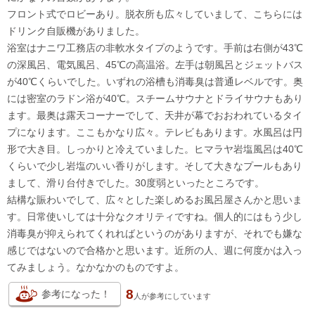
フロント式でロビーあり。脱衣所も広々していまして、こちらには
ドリンク自販機がありました。
浴室はナニワ工務店の非軟水タイプのようです。手前は右側が43℃
の深風呂、電気風呂、45℃の高温浴。左手は朝風呂とジェットバス
が40℃くらいでした。いずれの浴槽も消毒臭は普通レベルです。奥
には密室のラドン浴が40℃。スチームサウナとドライサウナもあり
ます。最奥は露天コーナーでして、天井が幕でおおわれているタイ
プになります。ここもかなり広々。テレビもあります。水風呂は円
形で大き目。しっかりと冷えていました。ヒマラヤ岩塩風呂は40℃
くらいで少し岩塩のいい香りがします。そして大きなプールもあり
まして、滑り台付きでした。30度弱といったところです。
結構な賑わいでして、広々とした楽しめるお風呂屋さんかと思いま
す。日常使いしては十分なクオリティですね。個人的にはもう少し
消毒臭が抑えられてくれればというのがありますが、それでも嫌な
感じではないので合格かと思います。近所の人、週に何度かは入っ
てみましょう。なかなかのものですよ。
8
参考になった！
人が
参考にしています