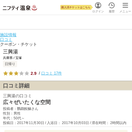
購入済チケットはこちら
ログイン
履歴
メニュー
施設情報
口コミ
クーポン・チケット
三興湯
兵庫県 / 宝塚
日帰り
2.9
/
口コミ 17件
口コミ詳細
三興湯の口コミ
広々ぜいたくな空間
投稿者：鸚鵡鮟鱇さん
性別：男性
年代：50代～
投稿日：2017年11月30日 / 入浴日： 2017年10月03日 / 滞在時間： 2時間以内