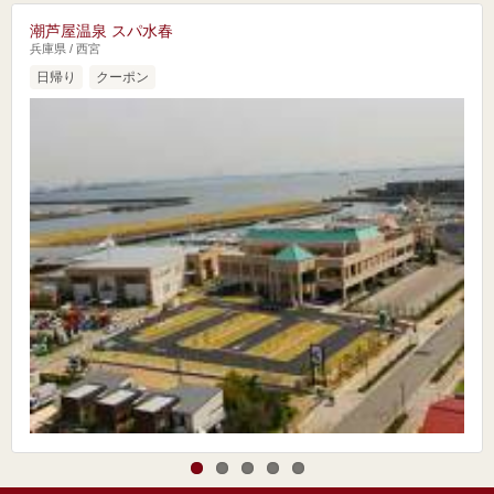
潮芦屋温泉 スパ水春
兵庫県 / 西宮
日帰り
クーポン