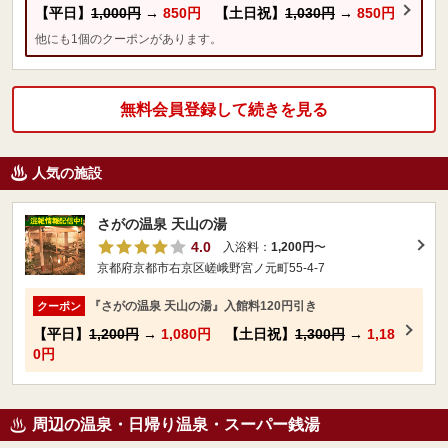
【平日】
1,000円
→
850円
【土日祝】
1,030円
→
850円
他にも1個のクーポンがあります。
無料会員登録して続きを見る
人気の施設
さがの温泉 天山の湯
4.0
入浴料：
1,200円
〜
京都府京都市右京区嵯峨野宮ノ元町55-4-7
『さがの温泉 天山の湯』入館料120円引き
クーポン
【平日】
1,200円
→
1,080円
【土日祝】
1,300円
→
1,18
0円
周辺の温泉・日帰り温泉・スーパー銭湯