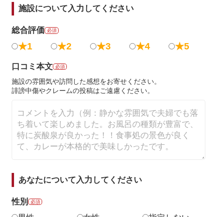
施設について入力してください
総合評価
必須
★1
★2
★3
★4
★5
口コミ本文
必須
施設の雰囲気や訪問した感想をお寄せください。
誹謗中傷やクレームの投稿はご遠慮ください。
あなたについて入力してください
性別
必須