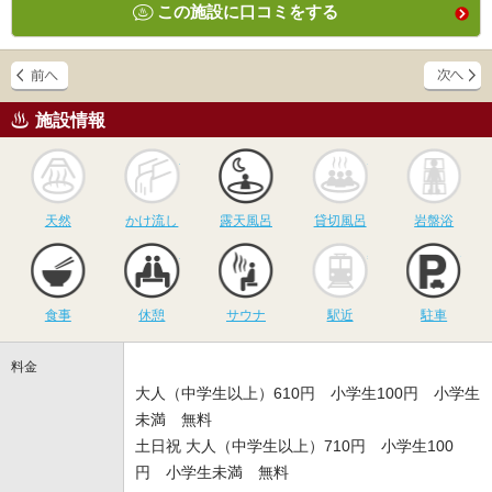
この施設に口コミをする
施設情報
天然
かけ流し
露天風呂
貸切風呂
岩
天然
かけ流し
露天風呂
貸切風呂
岩盤浴
食事
休憩
サウナ
駅近
駐
食事
休憩
サウナ
駅近
駐車
料金
大人（中学生以上）610円 小学生100円 小学生
未満 無料
土日祝 大人（中学生以上）710円 小学生100
円 小学生未満 無料