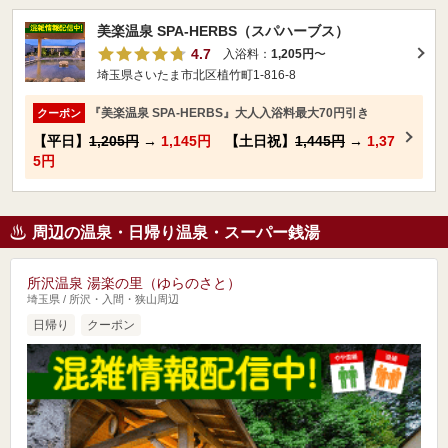
美楽温泉 SPA-HERBS（スパハーブス）
4.7
入浴料：
1,205円
〜
埼玉県さいたま市北区植竹町1-816-8
『美楽温泉 SPA-HERBS』大人入浴料最大70円引き
クーポン
【平日】
1,205円
→
1,145円
【土日祝】
1,445円
→
1,37
5円
周辺の温泉・日帰り温泉・スーパー銭湯
所沢温泉 湯楽の里（ゆらのさと）
埼玉県 / 所沢・入間・狭山周辺
日帰り
クーポン