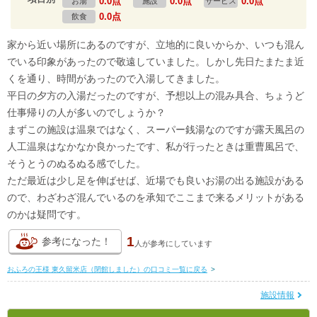
0.0点
0.0点
0.0点
お湯
施設
サービス
0.0点
飲食
家から近い場所にあるのですが、立地的に良いからか、いつも混ん
でいる印象があったので敬遠していました。しかし先日たまたま近
くを通り、時間があったので入湯してきました。
平日の夕方の入湯だったのですが、予想以上の混み具合、ちょうど
仕事帰りの人が多いのでしょうか？
まずこの施設は温泉ではなく、スーパー銭湯なのですが露天風呂の
人工温泉はなかなか良かったです、私が行ったときは重曹風呂で、
そうとうのぬるぬる感でした。
ただ最近は少し足を伸ばせば、近場でも良いお湯の出る施設がある
ので、わざわざ混んでいるのを承知でここまで来るメリットがある
のかは疑問です。
1
参考になった！
人が
参考にしています
おふろの王様 東久留米店（閉館しました）の口コミ一覧に戻る
>
施設情報