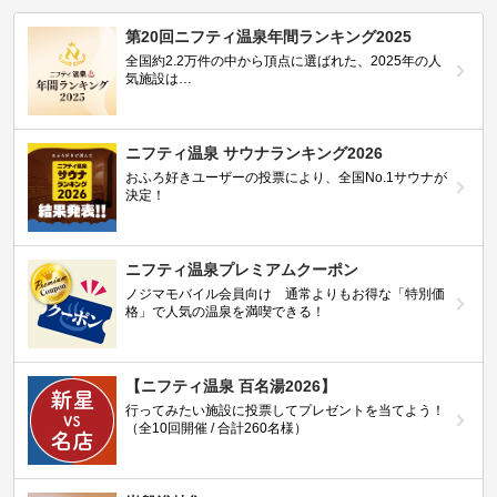
第20回ニフティ温泉年間ランキング2025
全国約2.2万件の中から頂点に選ばれた、2025年の人
気施設は…
ニフティ温泉 サウナランキング2026
おふろ好きユーザーの投票により、全国No.1サウナが
決定！
ニフティ温泉プレミアムクーポン
ノジマモバイル会員向け 通常よりもお得な「特別価
格」で人気の温泉を満喫できる！
【ニフティ温泉 百名湯2026】
行ってみたい施設に投票してプレゼントを当てよう！
（全10回開催 / 合計260名様）