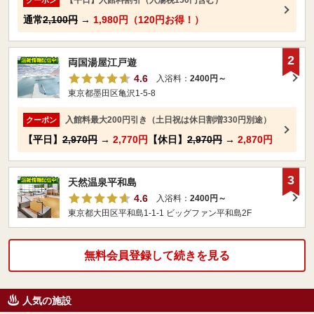
【平日】入館料割引（入湯税150円含む）
クーポン
通常
2,100円
→
1,980円（120円お得！）
2
両国湯屋江戸遊
4.6
入浴料：
2400円～
東京都墨田区亀沢1-5-8
入館料最大200円引き（土日祝は休日割増330円別途）
クーポン
【平日】
2,970円
→
2,770円
【休日】
2,970円
→
2,870円
3
天然温泉平和島
4.6
入浴料：
2400円～
東京都大田区平和島1-1-1 ビッグファン平和島2F
無料会員登録して続きを見る
人気の施設