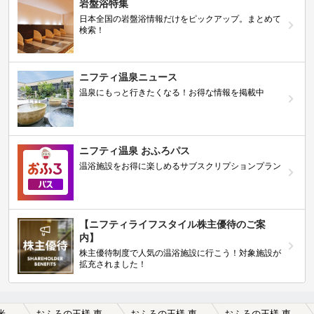
岩盤浴特集
日本全国の岩盤浴情報だけをピックアップ。まとめて
検索！
ニフティ温泉ニュース
温泉にもっと行きたくなる！お得な情報を掲載中
ニフティ温泉 おふろパス
温浴施設をお得に楽しめるサブスクリプションプラン
【ニフティライフスタイル株主優待のご案
内】
株主優待制度で人気の温浴施設に行こう！対象施設が
拡充されました！
立川・東久留米周辺
おふろの王様 東久留米店（閉館しました）
おふろの王様 東久留米店（閉館しました）の口コミ一覧
おふろの王様 東久留米店（閉館しました）の口コミ 人工温泉