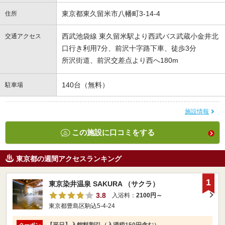
東京都東久留米市八幡町3-14-4
住所
西武池袋線 東久留米駅より西武バス武蔵小金井北
交通アクセス
口行き利用7分、前沢十字路下車、徒歩3分
所沢街道、前沢交差点より西へ180m
140台（無料）
駐車場
施設情報
この施設に口コミをする
東京都の週間アクセスランキング
1
東京染井温泉 SAKURA （サクラ）
3.8
入浴料：
2100円～
東京都豊島区駒込5-4-24