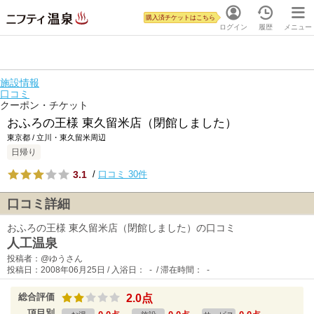
購入済チケットはこちら
ログイン
履歴
メニュー
施設情報
口コミ
クーポン・チケット
おふろの王様 東久留米店（閉館しました）
東京都 / 立川・東久留米周辺
日帰り
3.1
/
口コミ 30件
口コミ詳細
おふろの王様 東久留米店（閉館しました）の口コミ
人工温泉
投稿者：@ゆうさん
投稿日：2008年06月25日 / 入浴日： - / 滞在時間： -
総合評価
2.0点
項目別