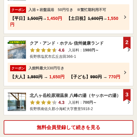
入浴＋岩盤温浴 50円引き ※繁忙期利用不可
クーポン
【平日】
1,500円
→
1,450円
【土日祝】
1,600円
→
1,550
円
2
クア・アンド・ホテル 信州健康ランド
4.6
入浴料：
1980円～
長野県塩尻市広丘吉田366-1
入館料最大330円引き
クーポン
【大人】
1,980円
→
1,650円
【子ども】
990円
→
770円
3
北八ヶ岳松原湖温泉 八峰の湯（ヤッホーの湯）
4.3
入浴料：
700円～
長野県南佐久郡小海町大字豊里5918-2
無料会員登録して続きを見る