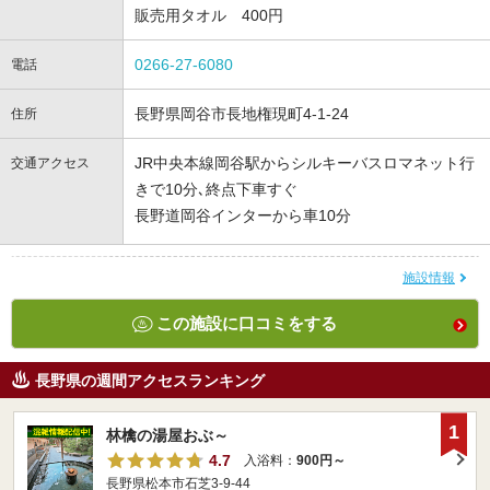
販売用タオル 400円
0266-27-6080
電話
長野県岡谷市長地権現町4-1-24
住所
JR中央本線岡谷駅からシルキーバスロマネット行
交通アクセス
きで10分､終点下車すぐ
長野道岡谷インターから車10分
施設情報
この施設に口コミをする
長野県の週間アクセスランキング
1
林檎の湯屋おぶ～
4.7
入浴料：
900円～
長野県松本市石芝3-9-44