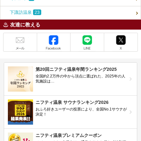
下諏訪温泉
23
友達に教える
メール
Facebook
LINE
X
第20回ニフティ温泉年間ランキング2025
全国約2.2万件の中から頂点に選ばれた、2025年の人
気施設は…
ニフティ温泉 サウナランキング2026
おふろ好きユーザーの投票により、全国No.1サウナが
決定！
ニフティ温泉プレミアムクーポン