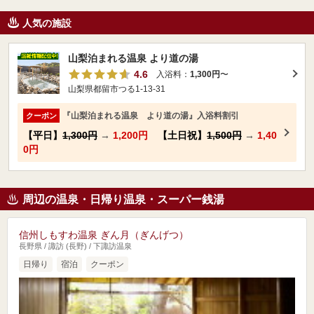
人気の施設
山梨泊まれる温泉 より道の湯
4.6
入浴料：
1,300円
〜
山梨県都留市つる1-13-31
『山梨泊まれる温泉 より道の湯』入浴料割引
クーポン
【平日】
1,300円
→
1,200円
【土日祝】
1,500円
→
1,40
0円
周辺の温泉・日帰り温泉・スーパー銭湯
信州しもすわ温泉 ぎん月（ぎんげつ）
長野県 / 諏訪 (長野) / 下諏訪温泉
日帰り
宿泊
クーポン