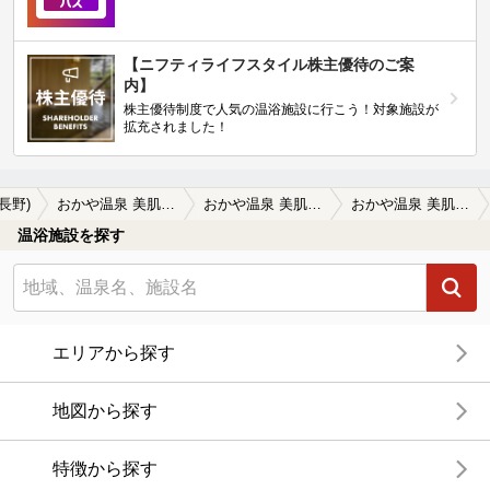
【ニフティライフスタイル株主優待のご案
内】
株主優待制度で人気の温浴施設に行こう！対象施設が
拡充されました！
(長野)
おかや温泉 美肌の湯 ロマネット
おかや温泉 美肌の湯 ロマネットの口コミ一覧
おかや温泉 美肌の湯 ロマネットの口コミ フロントの方の対応も、温泉もサウナも申…
温浴施設を探す
エリアから探す
地図から探す
特徴から探す