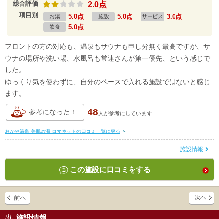
総合評価
2.0点
項目別
5.0点
5.0点
3.0点
お湯
施設
サービス
5.0点
飲食
フロントの方の対応も、温泉もサウナも申し分無く最高ですが、サ
ウナの場所や洗い場、水風呂も常連さんが第一優先、という感じで
した。
ゆっくり気を使わずに、自分のペースで入れる施設ではないと感じ
ます。
48
参考になった！
人が
参考にしています
おかや温泉 美肌の湯 ロマネットの口コミ一覧に戻る
>
施設情報
この施設に口コミをする
施設情報