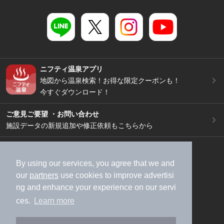
ニフティ温泉アプリ
地図から温泉検索！お得な限定クーポンも！
今すぐダウンロード！
ご意見ご要望 ・お問い合わせ
施設データの新規追加や修正依頼もこちらから
スマートフォン
/
PC
加盟店募集（資料請求）
広告出稿のご案内
By using our services, you agree that we and
our
partners
use cookies to improve advertisi
利用規約
ライフスタイルMEMBERS+規約
ng and enhance your experience on our servi
特定商取引法に基づく表記
ヘルプ
採用情報
ces.
Learn more
運営会社
個人情報保護ポリシー
©NIFTY Lifestyle Co., Ltd.