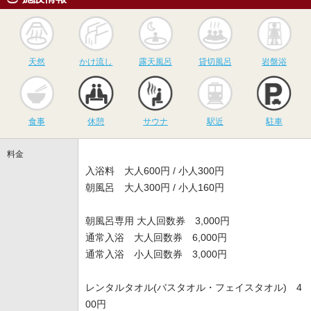
天然
かけ流し
露天風呂
貸切風呂
岩
天然
かけ流し
露天風呂
貸切風呂
岩盤浴
食事
休憩
サウナ
駅近
駐
食事
休憩
サウナ
駅近
駐車
料金
入浴料 大人600円 / 小人300円
朝風呂 大人300円 / 小人160円
朝風呂専用 大人回数券 3,000円
通常入浴 大人回数券 6,000円
通常入浴 小人回数券 3,000円
レンタルタオル(バスタオル・フェイスタオル) 4
00円