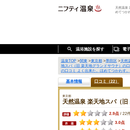
天然温泉
めてつか
温浴施設を探す
電
温泉TOP
>
関東
>
東京都
>
墨田区
>
天然
地スパ（旧 楽天地グランドサウナ）の
の口コミ よく出来た。ほめてつかわす。
基本情報
口コミ（22）
東京都
天然温泉 楽天地スパ（旧
2.9点
22
/
3.0点