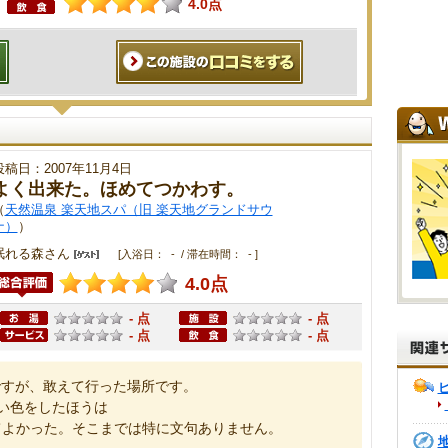
4.0点
投稿日：2007年11月4日
よく出来た。ほめてつかわす。
（
天然温泉 楽天地スパ（旧 楽天地グランドサウ
ナ）
）
眠れる森さん
[入浴日： - / 滞在時間： - ]
4.0点
- 点
- 点
- 点
- 点
ですが、敢えて行った場所です。
い色をしたほうは
てよかった。そこまでは特に文句ありません。