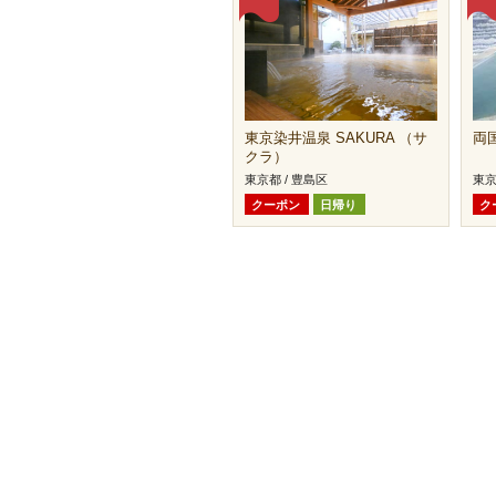
東京染井温泉 SAKURA （サ
両
クラ）
東京都 / 豊島区
東京
クーポン
日帰り
ク