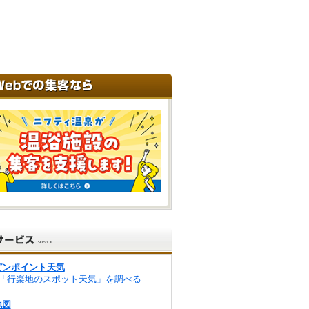
ピンポイント天気
「行楽地のスポット天気」を調べる
地図