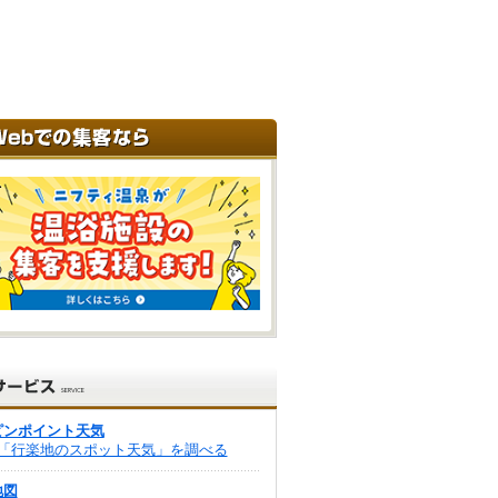
ピンポイント天気
「行楽地のスポット天気」を調べる
地図