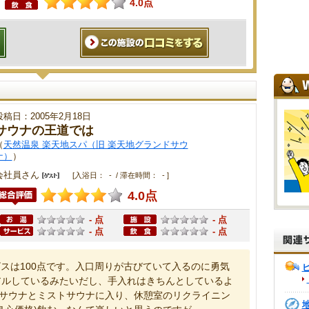
4.0点
投稿日：2005年2月18日
サウナの王道では
（
天然温泉 楽天地スパ（旧 楽天地グランドサウ
ナ）
）
会社員さん
[入浴日： - / 滞在時間： - ]
4.0点
- 点
- 点
- 点
- 点
スは100点です。入口周りが古びていて入るのに勇気
アルしているみたいだし、手入れはきちんとしているよ
のサウナとミストサウナに入り、休憩室のリクライニン