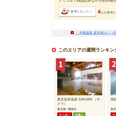
グでゴルフ雑誌読みながら飲み物(
4
参考になった！
人が
参考
「 天然温泉 楽天地スパ（
このエリアの週間ランキン
東京染井温泉 SAKURA （サ
両
クラ）
東京都 / 豊島区
東京
クーポン
日帰り
ク