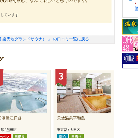
良心価格)飲む、なんて楽しいと思うのですが。
にしています
旧 楽天地グランドサウナ） 」 の口コミ一覧に戻る
グ
国湯屋江戸遊
天然温泉平和島
都 / 墨田区
東京都 / 大田区
ーポン
日帰り
宿泊
日帰り