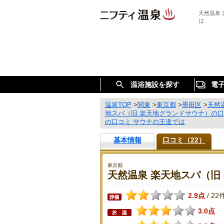
天然温泉
は
温浴施設を探す
電
温泉TOP
>
関東
>
東京都
>
墨田区
>
天然
地スパ（旧 楽天地グランドサウナ）の
の口コミ サウナの王道では
基本情報
口コミ（22）
東京都
天然温泉 楽天地スパ（旧
2.9点
22
/
3.0点