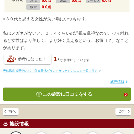
0.0点
0.0点
0.0点
お湯
施設
サービス
0.0点
飲食
>３０代と思える女性が洗い場にいつもおり、
私はメガネがないと、０．４くらいの近視＆乱視なので、少々離れ
ると女性はより美しく、より好く見えるという、お得（？）なこと
があります。
1
参考になった！
人が
参考にしています
天然温泉 楽天地スパ（旧 楽天地グランドサウナ）の口コミ一覧に戻る
>
施設情報
この施設に口コミをする
施設情報
天然
かけ流し
露天風呂
貸切風呂
岩