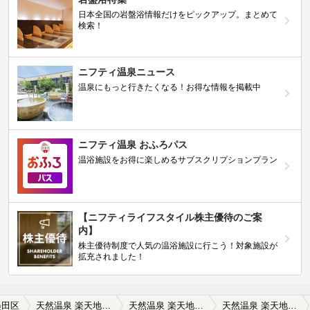
日本全国の岩盤浴情報だけをピックアップ。まとめて
検索！
ニフティ温泉ニュース
温泉にもっと行きたくなる！お得な情報を掲載中
ニフティ温泉 おふろパス
温浴施設をお得に楽しめるサブスクリプションプラン
【ニフティライフスタイル株主優待のご案
内】
株主優待制度で人気の温浴施設に行こう！対象施設が
拡充されました！
墨田区
天然温泉 楽天地スパ（旧 楽天地グランドサウナ）
天然温泉 楽天地スパ（旧 楽天地グランドサウナ）の口コミ一覧
天然温泉 楽天地スパ（旧 楽天地グランドサウナ）の口コミ 追伸