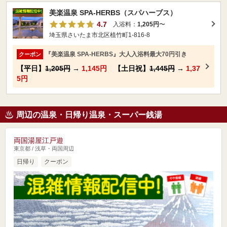
美楽温泉 SPA-HERBS（スパハーブス）
4.7
入浴料：
1,205円
〜
埼玉県さいたま市北区植竹町1-816-8
『美楽温泉 SPA-HERBS』大人入浴料最大70円引き
クーポン
【平日】
1,205円
→
1,145円
【土日祝】
1,445円
→
1,37
5円
周辺の温泉・日帰り温泉・スーパー銭湯
両国湯屋江戸遊
東京都 / 浅草・両国周辺
日帰り
クーポン