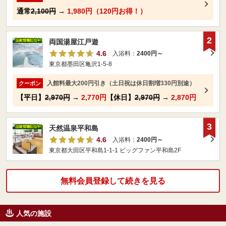
通常
2,100円
→
1,980円（120円お得！）
2
両国湯屋江戸遊
4.6
入浴料：
2400円～
東京都墨田区亀沢1-5-8
入館料最大200円引き（土日祝は休日割増330円別途）
クーポン
【平日】
2,970円
→
2,770円
【休日】
2,970円
→
2,870円
3
天然温泉平和島
4.6
入浴料：
2400円～
東京都大田区平和島1-1-1 ビッグファン平和島2F
無料会員登録して続きを見る
人気の施設