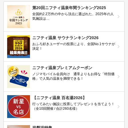
第20回ニフティ温泉年間ランキング2025
全国約2.2万件の中から頂点に選ばれた、2025年の人
気施設は…
ニフティ温泉 サウナランキング2026
おふろ好きユーザーの投票により、全国No.1サウナが
決定！
ニフティ温泉プレミアムクーポン
ノジマモバイル会員向け 通常よりもお得な「特別価
格」で人気の温泉を満喫できる！
【ニフティ温泉 百名湯2026】
行ってみたい施設に投票してプレゼントを当てよう！
（全10回開催 / 合計260名様）
岩盤浴特集