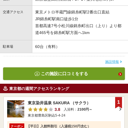
東京メトロ半蔵門線錦糸町駅2番出口直結
交通アクセス
JR錦糸町駅南口徒歩1分
首都高速7号小松川線錦糸町出口（上り）より都
道465号を錦糸町駅方面へ1km
60台（有料）
駐車場
施設情報
この施設に口コミをする
東京都の週間アクセスランキング
1
東京染井温泉 SAKURA （サクラ）
3.8
入浴料：
2100円～
東京都豊島区駒込5-4-24
【平日】入館料割引（入湯税150円含む）
クーポン