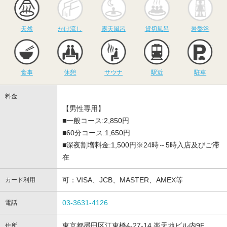
天然
かけ流し
露天風呂
貸切風呂
岩盤浴
食事
休憩
サウナ
駅近
駐
食事
休憩
サウナ
駅近
駐車
料金
【男性専用】
■一般コース:2,850円
■60分コース:1,650円
■深夜割増料金:1,500円※24時～5時入店及びご滞
在
可：VISA、JCB、MASTER、AMEX等
カード利用
03-3631-4126
電話
東京都墨田区江東橋4-27-14 楽天地ビル内9F
住所