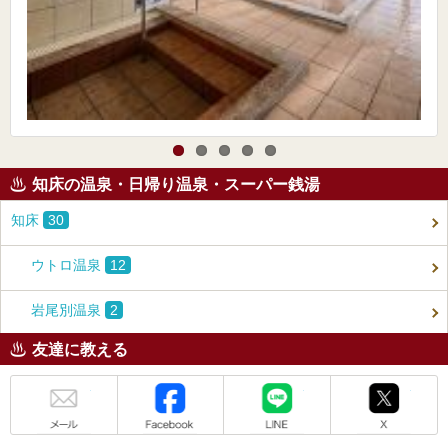
知床の温泉・日帰り温泉・スーパー銭湯
知床
30
ウトロ温泉
12
岩尾別温泉
2
友達に教える
メール
Facebook
LINE
X