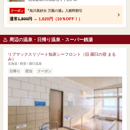
『旭川高砂台 万葉の湯』入館料割引
クーポン
通常
1,800円
→
1,620円（10％OFF！）
周辺の温泉・日帰り温泉・スーパー銭湯
リブマックスリゾート知床シーフロント（旧 羅臼の宿 まる
み）
北海道 / 根室 / 羅臼温泉
日帰り
宿泊
クーポン