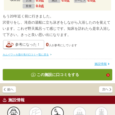
0.0点
0.0点
0.0点
お湯
施設
サービス
0.0点
飲食
もう20年近く前に行きました。
沢登りをし、滝壺の湯船に立ち泳ぎをしながら入浴したのを覚えて
います。これぞ野天風呂って感じです。知床を訪れたら是非入浴し
て下さい。きっと良い思い出になります。
0
参考になった！
人が
参考にしています
カムイワッカ湯の滝の口コミ一覧に戻る
>
施設情報
この施設に口コミをする
施設情報
天然
かけ流し
露天風呂
貸切風呂
岩