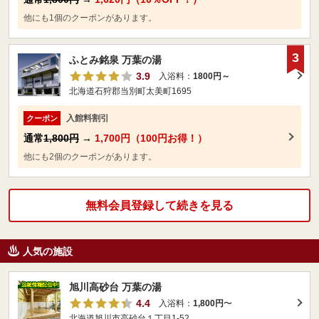
他にも1個のクーポンがあります。
3
ふとみ銘泉 万葉の湯
3.9
入浴料：
1800円～
北海道石狩郡当別町太美町1695
入館料割引
クーポン
通常
1,800円
→
1,700円（100円お得！）
他にも2個のクーポンがあります。
無料会員登録して続きを見る
人気の施設
旭川高砂台 万葉の湯
4.4
入浴料：
1,800円
〜
北海道旭川市高砂台１丁目1-52