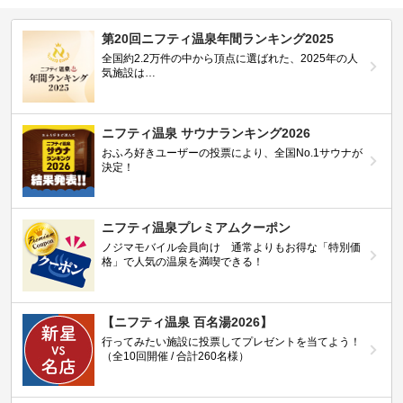
第20回ニフティ温泉年間ランキング2025
全国約2.2万件の中から頂点に選ばれた、2025年の人
気施設は…
ニフティ温泉 サウナランキング2026
おふろ好きユーザーの投票により、全国No.1サウナが
決定！
ニフティ温泉プレミアムクーポン
ノジマモバイル会員向け 通常よりもお得な「特別価
格」で人気の温泉を満喫できる！
【ニフティ温泉 百名湯2026】
行ってみたい施設に投票してプレゼントを当てよう！
（全10回開催 / 合計260名様）