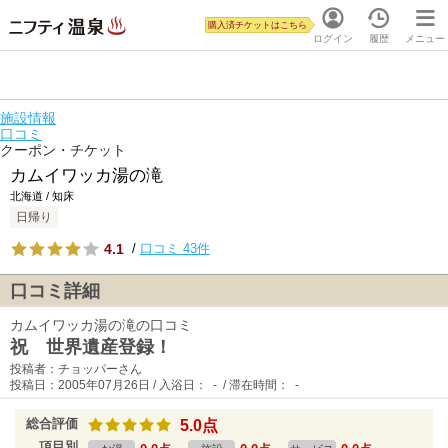
購入済チケットはこちら
ログイン
履歴
メニュー
施設情報
口コミ
クーポン・チケット
カムイワッカ湯の滝
北海道 / 知床
日帰り
4.1
/
口コミ 43件
口コミ詳細
カムイワッカ湯の滝の口コミ
祝 世界遺産登録！
投稿者：チョッパーさん
投稿日：2005年07月26日 / 入浴日： - / 滞在時間： -
総合評価
5.0点
項目別