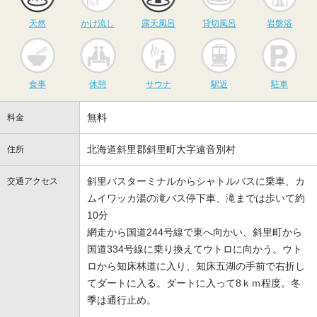
天然
かけ流し
露天風呂
貸切風呂
岩盤浴
食事
休憩
サウナ
駅近
駐
食事
休憩
サウナ
駅近
駐車
無料
料金
北海道斜里郡斜里町大字遠音別村
住所
斜里バスターミナルからシャトルバスに乗車、カ
交通アクセス
ムイワッカ湯の滝バス停下車、滝までは歩いて約
10分
網走から国道244号線で東へ向かい、斜里町から
国道334号線に乗り換えてウトロに向かう。ウト
ロから知床林道に入り、知床五湖の手前で右折し
てダートに入る。ダートに入って8ｋｍ程度。冬
季は通行止め。