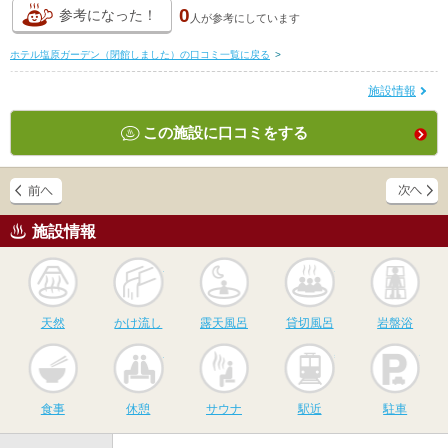
0
参考になった！
人が
参考にしています
ホテル塩原ガーデン（閉館しました）の口コミ一覧に戻る
>
施設情報
この施設に口コミをする
施設情報
天然
かけ流し
露天風呂
貸切風呂
岩
天然
かけ流し
露天風呂
貸切風呂
岩盤浴
食事
休憩
サウナ
駅近
駐
食事
休憩
サウナ
駅近
駐車