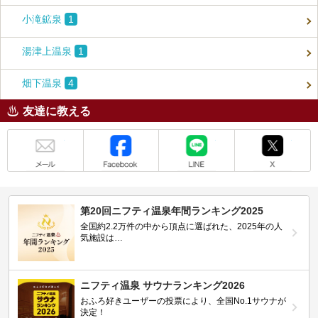
小滝鉱泉
1
湯津上温泉
1
畑下温泉
4
友達に教える
メール
Facebook
LINE
X
第20回ニフティ温泉年間ランキング2025
全国約2.2万件の中から頂点に選ばれた、2025年の人
気施設は…
ニフティ温泉 サウナランキング2026
おふろ好きユーザーの投票により、全国No.1サウナが
決定！