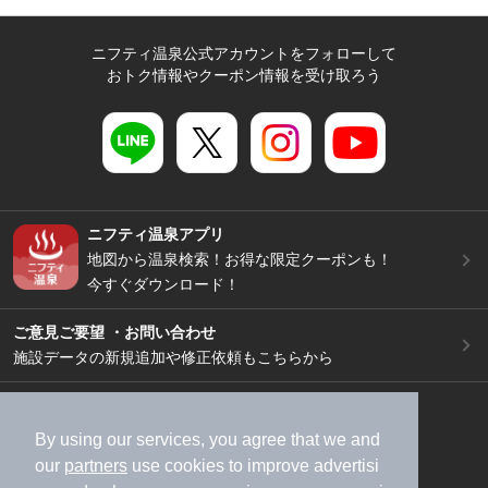
ニフティ温泉公式アカウントをフォローして
おトク情報やクーポン情報を受け取ろう
ニフティ温泉アプリ
地図から温泉検索！お得な限定クーポンも！
今すぐダウンロード！
ご意見ご要望 ・お問い合わせ
施設データの新規追加や修正依頼もこちらから
スマートフォン
/
PC
加盟店募集（資料請求）
広告出稿のご案内
By using our services, you agree that we and
our
partners
use cookies to improve advertisi
利用規約
ライフスタイルMEMBERS+規約