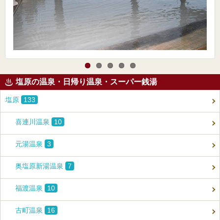
塩原の温泉・日帰り温泉・スーパー銭湯
塩原
133
喜連川温泉
10
元湯温泉
3
奥塩原新湯温泉
7
福渡温泉
10
古町温泉
16