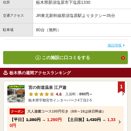
栃木県那須塩原市下塩原1330
住所
JR東北新幹線那須塩原駅よりタクシー35分
交通アクセス
80台（無料）
駐車場
施設情報
この施設に口コミをする
栃木県の週間アクセスランキング
1
宮の街道温泉 江戸遊
4.6
入浴料：
890円～
栃木県宇都宮市インターパーク4丁目2-5
大人遊癒コース100円引き（8/8～16は休日料金）
クーポン
【平日】
1,380円
→
1,280円
【土日祝】
1,430円
→
1,33
0円