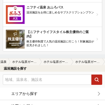
ニフティ温泉 おふろパス
温浴施設をお得に楽しめるサブスクリプションプラン
【ニフティライフスタイル株主優待のご案
内】
株主優待制度で人気の温浴施設に行こう！対象施設が
拡充されました！
釜温泉
ホテル塩原ガーデン（閉館しました）
ホテル塩原ガーデン（閉館しました）の口コミ一覧
ホテル塩原ガーデン（閉館しました）の口コミ 「お・も・て那須手帳」の無料入浴湯めぐ…
温浴施設を探す
エリアから探す