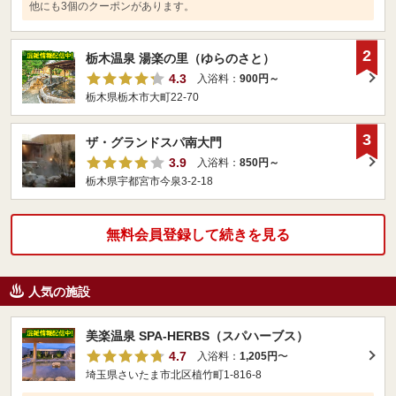
他にも3個のクーポンがあります。
2
栃木温泉 湯楽の里（ゆらのさと）
4.3
入浴料：
900円～
栃木県栃木市大町22-70
3
ザ・グランドスパ南大門
3.9
入浴料：
850円～
栃木県宇都宮市今泉3-2-18
無料会員登録して続きを見る
人気の施設
美楽温泉 SPA-HERBS（スパハーブス）
4.7
入浴料：
1,205円
〜
埼玉県さいたま市北区植竹町1-816-8