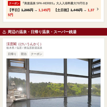
『美楽温泉 SPA-HERBS』大人入浴料最大70円引き
クーポン
【平日】
1,205円
→
1,145円
【土日祝】
1,445円
→
1,37
5円
周辺の温泉・日帰り温泉・スーパー銭湯
渓雲閣（けいうんかく）
栃木県 / 塩原 / 奥塩原新湯温泉
日帰り
宿泊
クーポン