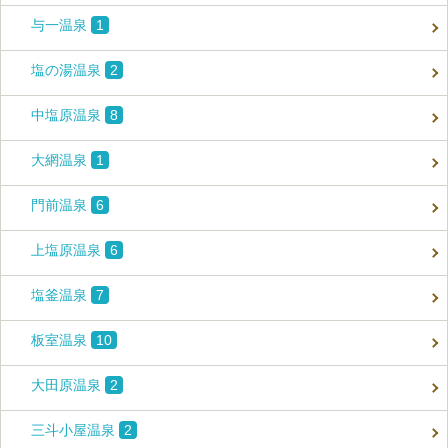
与一温泉
1
塩の湯温泉
2
中塩原温泉
8
大網温泉
1
門前温泉
6
上塩原温泉
6
塩釜温泉
7
板室温泉
10
大田原温泉
2
三斗小屋温泉
2