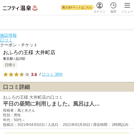
購入済チケットはこちら
ログイン
履歴
メニュー
施設情報
口コミ
クーポン・チケット
おふろの王様 大井町店
東京都 / 品川区
日帰り
3.6
/
口コミ 38件
口コミ詳細
おふろの王様 大井町店の口コミ
平日の昼間に利用しました。風呂は人…
投稿者：風と水さん
性別：男性
年代：50代～
投稿日：2021年04月02日 / 入浴日： 2021年03月30日 / 滞在時間： 2時間以内