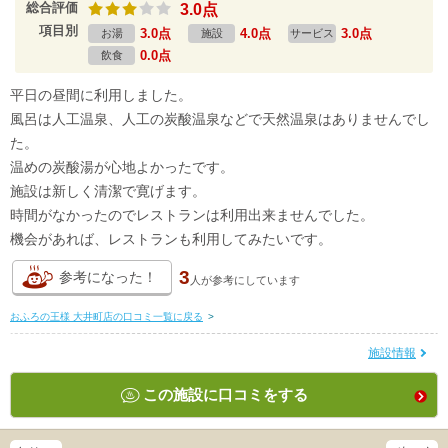
総合評価
3.0点
項目別
3.0点
4.0点
3.0点
お湯
施設
サービス
0.0点
飲食
平日の昼間に利用しました。
風呂は人工温泉、人工の炭酸温泉などで天然温泉はありませんでし
た。
温めの炭酸湯が心地よかったです。
施設は新しく清潔で寛げます。
時間がなかったのでレストランは利用出来ませんでした。
機会があれば、レストランも利用してみたいです。
3
参考になった！
人が
参考にしています
おふろの王様 大井町店の口コミ一覧に戻る
>
施設情報
この施設に口コミをする