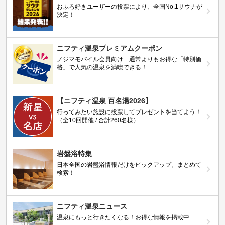
おふろ好きユーザーの投票により、全国No.1サウナが
決定！
ニフティ温泉プレミアムクーポン
ノジマモバイル会員向け 通常よりもお得な「特別価
格」で人気の温泉を満喫できる！
【ニフティ温泉 百名湯2026】
行ってみたい施設に投票してプレゼントを当てよう！
（全10回開催 / 合計260名様）
岩盤浴特集
日本全国の岩盤浴情報だけをピックアップ。まとめて
検索！
ニフティ温泉ニュース
温泉にもっと行きたくなる！お得な情報を掲載中