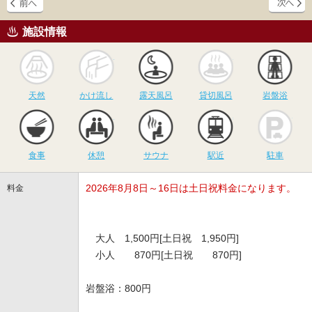
施設情報
天然
かけ流し
露天風呂
貸切風呂
岩
天然
かけ流し
露天風呂
貸切風呂
岩盤浴
食事
休憩
サウナ
駅近
駐
食事
休憩
サウナ
駅近
駐車
2026年8月8日～16日は土日祝料金になります。
料金
大人 1,500円[土日祝 1,950円]
小人 870円[土日祝 870円]
岩盤浴：800円