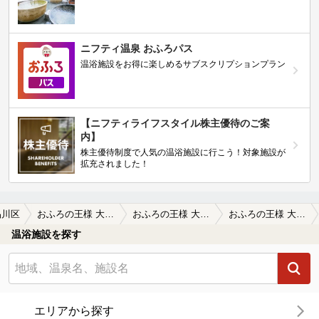
ニフティ温泉 おふろパス
温浴施設をお得に楽しめるサブスクリプションプラン
【ニフティライフスタイル株主優待のご案
内】
株主優待制度で人気の温浴施設に行こう！対象施設が
拡充されました！
品川区
おふろの王様 大井町店
おふろの王様 大井町店の口コミ一覧
おふろの王様 大井町店の口コミ 平日の昼間に利用しました。風呂は人…
温浴施設を探す
エリアから探す