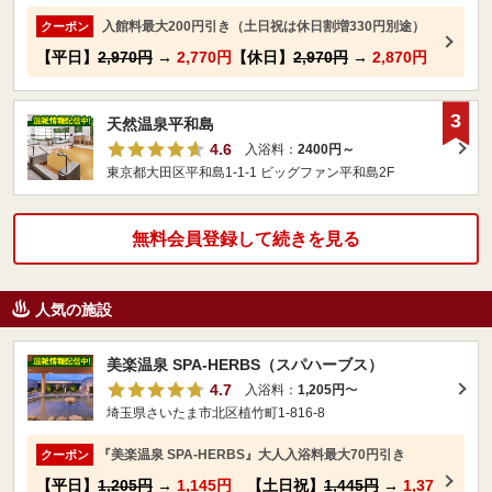
入館料最大200円引き（土日祝は休日割増330円別途）
クーポン
【平日】
2,970円
→
2,770円
【休日】
2,970円
→
2,870円
3
天然温泉平和島
4.6
入浴料：
2400円～
東京都大田区平和島1-1-1 ビッグファン平和島2F
無料会員登録して続きを見る
人気の施設
美楽温泉 SPA-HERBS（スパハーブス）
4.7
入浴料：
1,205円
〜
埼玉県さいたま市北区植竹町1-816-8
『美楽温泉 SPA-HERBS』大人入浴料最大70円引き
クーポン
【平日】
1,205円
→
1,145円
【土日祝】
1,445円
→
1,37