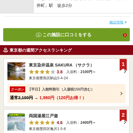
井町」駅 徒歩2分
施設情報
この施設に口コミをする
東京都の週間アクセスランキング
1
東京染井温泉 SAKURA （サクラ）
3.8
入浴料：
2100円～
東京都豊島区駒込5-4-24
【平日】入館料割引（入湯税150円含む）
クーポン
通常
2,100円
→
1,980円（120円お得！）
2
両国湯屋江戸遊
4.6
入浴料：
2400円～
東京都墨田区亀沢1-5-8