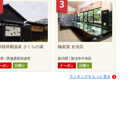
彦桜井郷温泉 さくらの湯
極楽湯 女池店
県 / 西蒲原郡弥彦村
新潟県 / 新潟市中央区
ーポン
日帰り
クーポン
日帰り
ランキングをもっと見る