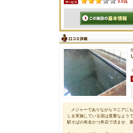
3.0点
メジャーでありながらマニアに
しを実施している宿は貴重なよう
駅そばの有名かつ丼店で済ませ、