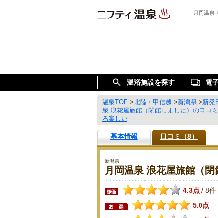
月岡温泉
温浴施設を探す
電
温泉TOP
>
北陸・甲信越
>
新潟県
>
新発
泉 浪花屋旅館（閉館しました）の口コ
ろ楽しい
基本情報
口コミ（8）
新潟県
月岡温泉 浪花屋旅館（閉
4.3点
8件
/
5.0点