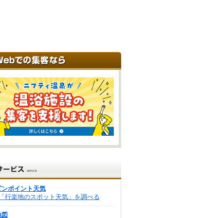
ピンポイント天気
「行楽地のスポット天気」を調べる
地図