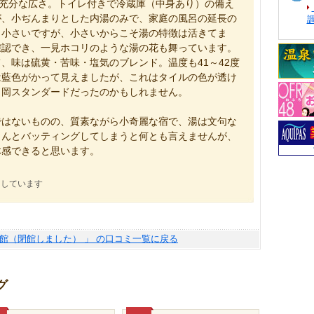
は充分な広さ。トイレ付きで冷蔵庫（中身あり）の備え
が、小ぢんまりとした内湯のみで、家庭の風呂の延長の
も小さいですが、小さいからこそ湯の特徴は活きてま
確認でき、一見ホコリのような湯の花も舞っています。
、味は硫黄・苦味・塩気のブレンド。温度も41～42度
は藍色がかって見えましたが、これはタイルの色が透け
月岡スタンダードだったのかもしれません。
ではないものの、質素ながら小奇麗な宿で、湯は文句な
さんとバッティングしてしまうと何とも言えませんが、
体感できると思います。
にしています
旅館（閉館しました） 」 の口コミ一覧に戻る
グ