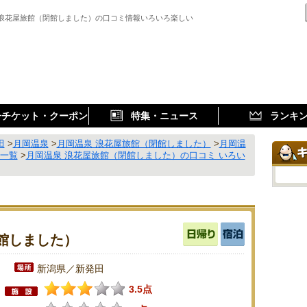
 浪花屋旅館（閉館しました）の口コミ情報いろいろ楽しい
子チケット・クーポン
特集・ニュース
ランキ
田
>
月岡温泉
>
月岡温泉 浪花屋旅館（閉館しました）
>
月岡温
ミ一覧
>
月岡温泉 浪花屋旅館（閉館しました）の口コミ いろい
館しました）
新潟県／新発田
3.5点