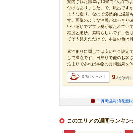
案内された部屋は10畳で2人泊で
付けもありました。で、風呂です
ような造り。なので必然的に湯船
す。画像のような油膜がはっきり
いい感じでアブラ臭が放たれていて
程度と絶妙。素晴らしいです。色
てそう見えただけで、本当の色は
素泊まりに関しては安い料金設定
しで満点です。日帰りで他のお客
泊まりであれば本物の月岡温泉を
9
参考になった！
人が
参考
「 月岡温泉 浪花屋
このエリアの週間ランキン