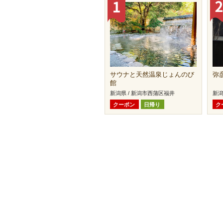
サウナと天然温泉じょんのび
弥
館
新潟県 / 新潟市西蒲区福井
新潟
クーポン
日帰り
ク