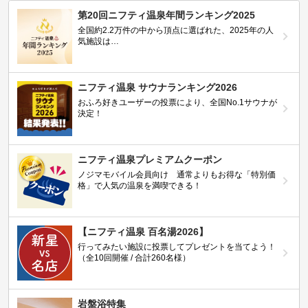
第20回ニフティ温泉年間ランキング2025
全国約2.2万件の中から頂点に選ばれた、2025年の人
気施設は…
ニフティ温泉 サウナランキング2026
おふろ好きユーザーの投票により、全国No.1サウナが
決定！
ニフティ温泉プレミアムクーポン
ノジマモバイル会員向け 通常よりもお得な「特別価
格」で人気の温泉を満喫できる！
【ニフティ温泉 百名湯2026】
行ってみたい施設に投票してプレゼントを当てよう！
（全10回開催 / 合計260名様）
岩盤浴特集