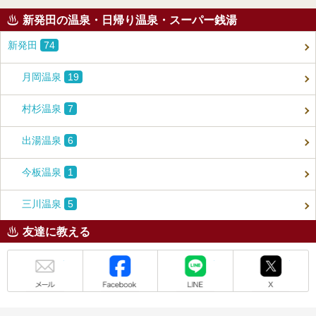
新発田の温泉・日帰り温泉・スーパー銭湯
新発田
74
月岡温泉
19
村杉温泉
7
出湯温泉
6
今板温泉
1
三川温泉
5
友達に教える
メール
Facebook
LINE
X