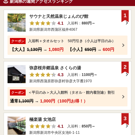
新潟県の週間アクセスランキング
1
サウナと天然温泉じょんのび館
4.1
入浴料：
880円～
新潟県新潟市西蒲区福井4067
入浴料＋タオルセット 50円引き（小人は平日のみ）
クーポン
【大人】
1,130円
→
1,080円
【小人】
650円
→
600円
2
弥彦桜井郷温泉 さくらの湯
4.3
入浴料：
1100円～
新潟県西蒲原郡弥彦村弥彦大字麓1970
＜平日のみ＞大人入館料（タオル・館内着別途）割引
クーポン
通常
1,100円
→
1,000円（100円お得！）
3
極楽湯 女池店
4.1
入浴料：
850円～
新潟県新潟市中央区女池6-1-11