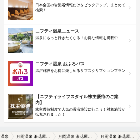
日本全国の岩盤浴情報だけをピックアップ。まとめて
検索！
ニフティ温泉ニュース
温泉にもっと行きたくなる！お得な情報を掲載中
ニフティ温泉 おふろパス
温浴施設をお得に楽しめるサブスクリプションプラン
【ニフティライフスタイル株主優待のご案
内】
株主優待制度で人気の温浴施設に行こう！対象施設が
拡充されました！
岡温泉
月岡温泉 浪花屋旅館（閉館しました）
月岡温泉 浪花屋旅館（閉館しました）の口コミ一覧
月岡温泉 浪花屋旅館（閉館しました）の口コミ アブラ臭のかけながし