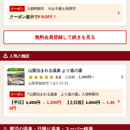
入館料割引 ※お子様も利用可
クーポン
クーポン提示で
5％OFF！
無料会員登録して続きを見る
人気の施設
山梨泊まれる温泉 より道の湯
4.6
入浴料：
1,300円
〜
山梨県都留市つる1-13-31
『山梨泊まれる温泉 より道の湯』入浴料割引
クーポン
【平日】
1,300円
→
1,200円
【土日祝】
1,500円
→
1,40
0円
周辺の温泉・日帰り温泉・スーパー銭湯