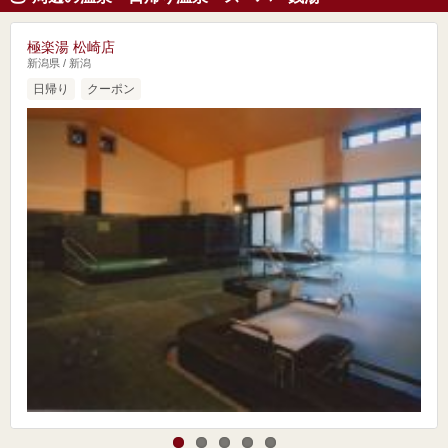
極楽湯 松崎店
新潟県 / 新潟
日帰り
クーポン