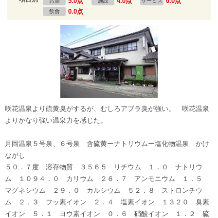
5.0点
4.0点
0.0点
お湯
施設
サービス
0.0点
飲食
咲花温泉より硫黄臭がするが、むしろアブラ臭が強い。 咲花温泉
よりかなり強い温泉力を感じた。
月岡温泉５号泉、６号泉 含硫黄ーナトリウムー塩化物温泉 かけ
ながし
５０．７度 溶存物質 ３５６５ リチウム １．０ ナトリウ
ム １０９４．０ カリウム ２６．７ アンモニウム １．５
マグネシウム ２９．０ カルシウム ５２．８ ストロンチウ
ム ２．３ フッ素イオン ２．４ 塩素イオン １３２０ 臭素
イオン ５．１ ヨウ素イオン ０．６ 硝酸イオン １．２ 硫