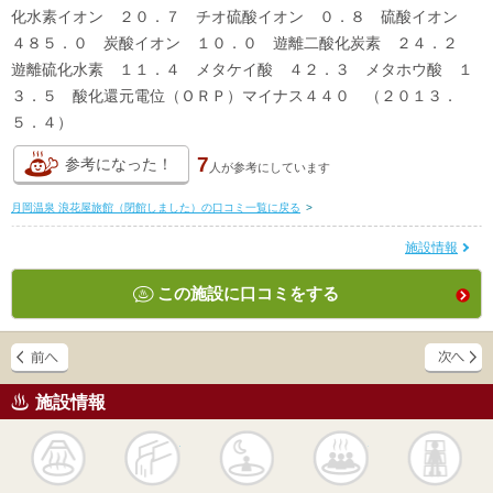
化水素イオン ２０．７ チオ硫酸イオン ０．８ 硫酸イオン
４８５．０ 炭酸イオン １０．０ 遊離二酸化炭素 ２４．２
遊離硫化水素 １１．４ メタケイ酸 ４２．３ メタホウ酸 １
３．５ 酸化還元電位（ＯＲＰ）マイナス４４０ （２０１３．
５．４）
7
参考になった！
人が
参考にしています
月岡温泉 浪花屋旅館（閉館しました）の口コミ一覧に戻る
>
施設情報
この施設に口コミをする
施設情報
天然
かけ流し
露天風呂
貸切風呂
岩