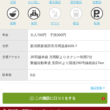
天然
かけ流し
露天風呂
貸切風呂
岩盤浴
食事
休憩
サウナ
駅近
駐
食事
休憩
サウナ
駅近
駐車
大人700円 子供300円
料金
新潟県新発田市月岡温泉609-7
住所
JR羽越本線 月岡駅よりタクシー利用7分
交通アクセス
磐越自動車道 安田ICより国道290号線経由17km
6台
駐車場
施設情報
この施設に口コミをする