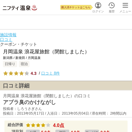
購入済チケットはこちら
ログイン
履歴
メニュー
施設情報
口コミ
クーポン・チケット
月岡温泉 浪花屋旅館（閉館しました）
新潟県 / 新発田 / 月岡温泉
日帰り
宿泊
4.3
/
口コミ 8件
口コミ詳細
月岡温泉 浪花屋旅館（閉館しました）の口コミ
アブラ臭のかけながし
投稿者：しろうさぎさん
投稿日：2013年05月17日 / 入浴日： 2013年05月04日 / 滞在時間： 2時間以内
総合評価
4.0点
項目別